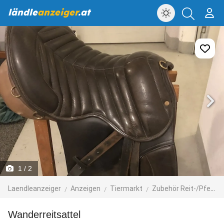
ländle
anzeiger
.at
1
/ 2
Laendleanzeiger
Anzeigen
Tiermarkt
Zubehör Reit-/Pferdesport
Wanderreitsattel