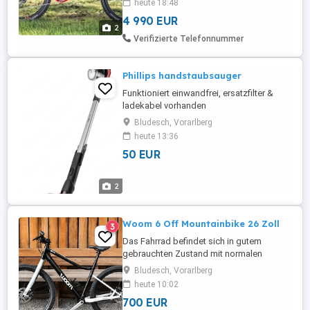
heute 18:48
4 990 EUR
2
Verifizierte Telefonnummer
Phillips handstaubsauger
Funktioniert einwandfrei, ersatzfilter &
ladekabel vorhanden
Bludesch, Vorarlberg
heute 13:36
50 EUR
2
Woom 6 Off Mountainbike 26 Zoll
3
Das Fahrrad befindet sich in gutem
gebrauchten Zustand mit normalen
Gebrauchsspuren. Technisch einwandfrei
Bludesch, Vorarlberg
und sofort fahrbereit. Details: Woom OFF
heute 10:02
6 26 Zoll Farbe: Schwarz Grau Leichter
700 EUR
Aluminiumrahmen Carbon-Gabel