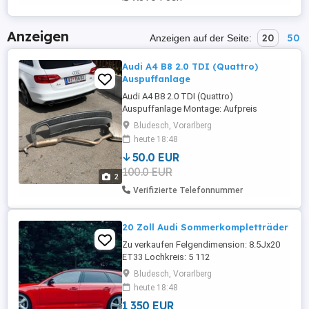
Anzeigen
20
50
Anzeigen auf der Seite:
Audi A4 B8 2.0 TDI (Quattro)
Auspuffanlage
Audi A4 B8 2.0 TDI (Quattro)
Auspuffanlage Montage: Aufpreis
Versand: Aufpreis
Bludesch, Vorarlberg
heute 18:48
50.0 EUR
100.0 EUR
2
Verifizierte Telefonnummer
20 Zoll Audi Sommerkompletträder
Zu verkaufen Felgendimension: 8.5Jx20
ET33 Lochkreis: 5 112
Felgenartikelnummer: 8R0601025CA - 0
Bludesch, Vorarlberg
Hersteller: Audi Original Zustand:
heute 18:48
NEUWERTIG Reifendimension: 255 45R20
1 350 EUR
Reifenmarke: Goodride Reifenmodel: