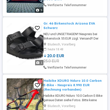
Sport SA-37 Dot:20 2021 Profil: sehr gut
Verifizierte Telefonnummer
Tel.: 0664 1258494 Standort: 6719
5
Bludesch
Gr. 46 Birkenstock Arizona EVA
Schwarz
NEU und UNGETRAGEN!! Neupreis bei
Birkenstock 55 EUR zzgl. Versand!! Der
BIRKENSTOCK Arizona ist ein echter
Bludesch, Vorarlberg
Klassiker. Der Kork-Sandale
heute 18:48
nachempfunden, besteht dieses Modell
20.0 EUR
aus EVA. Der hochwertige,
25.0 EUR
geruchsneutrale und schadstoffgeprüfte
1
Kunststoff EVA vereint viele positive
Verifizierte Telefonnummer
Eigenschaften: Er ist sehr ...
Haibike XDURO Nduro 10.0 Carbon
1
E-Bike - Neupreis 8.990 EUR
(Rechnung vorhanden)
Haibike XDURO Nduro 10.0 Carbon E-Bike
genaue Daten siehe Fotos. Bitte keine
Tauschangebote anbieten!
Bludesch, Vorarlberg