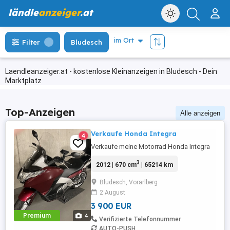
ländle
anzeiger
.at
Filter
Bludesch
Laendleanzeiger.at - kostenlose Kleinanzeigen in Bludesch - Dein
Marktplatz
Top-Anzeigen
Alle anzeigen
Verkaufe Honda Integra
4
Verkaufe meine Motorrad Honda Integra
3
2012 | 670 cm
| 65214 km
Bludesch, Vorarlberg
2 August
3 900 EUR
Premium
4
Verifizierte Telefonnummer
AUTO-PUSH