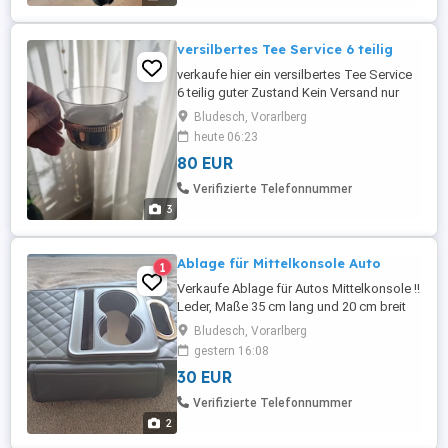
versilbertes Tee Service 6 teilig
verkaufe hier ein versilbertes Tee Service
6 teilig guter Zustand Kein Versand nur
Selbstabholung in Bludesch Dies ist ein
Bludesch, Vorarlberg
Privatverkauf daher keine Garantie,
heute 06:23
Gewährleistung oder Rückgabe
80 EUR
Verifizierte Telefonnummer
3
Ablage für Mittelkonsole Auto
1
Verkaufe Ablage für Autos Mittelkonsole !!
Leder, Maße 35 cm lang und 20 cm breit
neu !, für mein Auto leider zu breit !
Bludesch, Vorarlberg
gestern 16:08
30 EUR
Verifizierte Telefonnummer
2