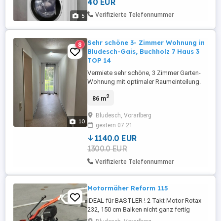
40 EUR
Ablage. Universell einsetzbar für Geräte
aller Marken mit den Abmessungen 60 cm
Verifizierte Telefonnummer
5
x 60 cm . Flexibel einsetzbar. kann
unterstützen bis ...
Sehr schöne 3- Zimmer Wohnung in
8
Bludesch-Gais, Buchholz 7 Haus 3
TOP 14
Vermiete sehr schöne, 3 Zimmer Garten-
Wohnung mit optimaler Raumeinteilung.
Gesamtnutzfläche ca. 86m inkl. süd-
2
86 m
östlich ausgerichtete verglaste Veranda
mit ca. 6m und ca. 100 Garten, Bad mit
Bludesch, Vorarlberg
Badewanne und WM-Anschluss,
10
gestern 07:21
separates WC mit Waschbecken, Küche,
Ess- und Wohnzimmer, 2 Schlafzimmer,
1140.0 EUR
großer ...
1300.0 EUR
Verifizierte Telefonnummer
Motormäher Reform 115
IDEAL für BASTLER ! 2 Takt Motor Rotax
232, 150 cm Balken nicht ganz fertig
restauriert, aber neu lackiert und alle