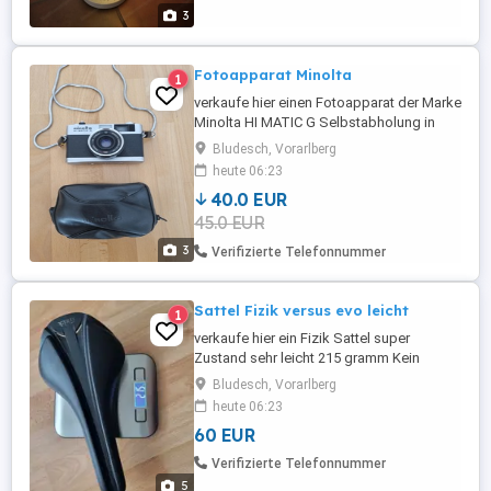
3
Fotoapparat Minolta
1
verkaufe hier einen Fotoapparat der Marke
Minolta HI MATIC G Selbstabholung in
Bludesch kein Versand Dies ist ein
Bludesch, Vorarlberg
Privatverkauf daher keine Garantie,
heute 06:23
Gewährleistung oder Rückgabe
40.0 EUR
45.0 EUR
3
Verifizierte Telefonnummer
Sattel Fizik versus evo leicht
1
verkaufe hier ein Fizik Sattel super
Zustand sehr leicht 215 gramm Kein
Versand nur Selbstabholung in Bludesch
Bludesch, Vorarlberg
Dies ist ein Privatverkauf daher keine
heute 06:23
Garantie, Gewährleistung oder Rückgabe
60 EUR
Verifizierte Telefonnummer
5