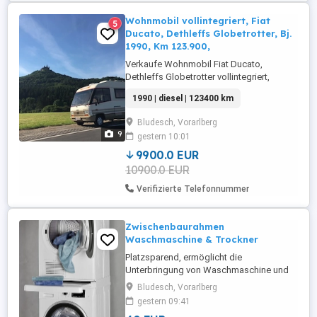
Wohnmobil vollintegriert, Fiat
5
Ducato, Dethleffs Globetrotter, Bj.
1990, Km 123.900,
Verkaufe Wohnmobil Fiat Ducato,
Dethleffs Globetrotter vollintegriert,
Baujahr 1990, Km 123.400 Diesel, 1929
1990 | diesel | 123400 km
ccm, 81PS 60 Kw Begutachtungsplakette
bis 06 2027 + 4 Monate Gasprüfung bis 08
Bludesch, Vorarlberg
2027 Innenraum in gepflegtem Zustand,
9
gestern 10:01
Teppichboden, alle Geräte
funktionstüchtig 5 Schlafplätze Küche mit
9900.0 EUR
2-flammigem ...
10900.0 EUR
Verifizierte Telefonnummer
Zwischenbaurahmen
Waschmaschine & Trockner
Platzsparend, ermöglicht die
Unterbringung von Waschmaschine und
Trockner auch in engen Räumen. Sichere
Bludesch, Vorarlberg
Geräteplatzierung. Zusätzliche
gestern 09:41
Arbeitsfläche dank der ausziehbaren