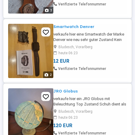
Verifizierte Telefonnummer
3
Smartwatch Denver
verkaufe hier eine Smartwatch der Marke
Denver wie neu sehr guter Zustand Kein
Versand Selbstabholung in Bludesch Dies
Bludesch, Vorarlberg
ist ein Privatverkauf daher keine Garantie,
heute 06:23
Rückgabe oder Gewährleistung
12 EUR
Verifizierte Telefonnummer
2
JRO Globus
verkaufe hier ein JRO Globus mit
Beleuchtung Top Zustand Schuh dient als
Größenvergleich kein Versand nur
Bludesch, Vorarlberg
Selbstabholung in Bürs oder Bludesch
heute 06:23
dies ist ein Privatverkauf daher keine
120 EUR
Garantie,Gewährleistung oder Rückgabe
Verifizierte Telefonnummer