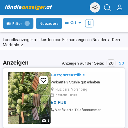
ländle
anzeiger
.at
Filter
Nueziders
Laendleanzeiger.at - kostenlose Kleinanzeigen in Nüziders - Dein
Marktplatz
Anzeigen
20
50
Anzeigen auf der Seite:
Gastgartenstühle
Verkaufe 3 Stühle gut erhalten
Nüziders, Vorarlberg
gestern 18:09
60 EUR
Verifizierte Telefonnummer
1