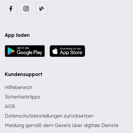
Scheinwerfer
Kofferraumdeckelkomfortschließung
TECHNIK & SICHERHEIT
Reifendruckkontrolle Automatische
Beifahrerairbag-Abschaltung KEYLESS-
GO mit flächenbündigen Türgriffen
App laden
KEYLESS-GO Komfort-Paket Integrierter
Wartungsservice Fingerabdrucksensor
Windowbags Kneebag OLED
Zentraldisplay SONSTIGE
AUSSTATTUNGEN Digitales Extra:
Erweiterte Funktionen MBUX Digitales
Extra: MBUX Navigation Premium
Kundensupport
Mercedes-Benz Notrufsystem
Innenraumlicht-Paket Fondgurt-
Statusanzeige im Instrumenten-Display
Hilfebereich
Steuercode Umstellung WLTP mit RDE
Sicherheitstipps
Fahrzeugsteckdose Ladekabel bis 11
kW für Wallbox und öffentliche
AGB
Ladestation, 8m, glatt Komfortfahrwerk
Assistenz-Paket Digitales Extra:
Datenschutzeinstellungen zurücksetzen
Vorrüstung für Live Traffic Information
Fußmatten Velours Innenhimmel Stoff
Meldung gemäß dem Gesetz über digitale Dienste
schwarz Modelljahrcode Linkslenkung