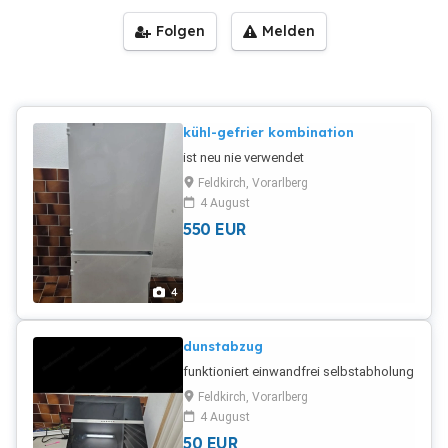
Folgen
Melden
kühl-gefrier kombination
ist neu nie verwendet
Feldkirch, Vorarlberg
4 August
550
EUR
4
dunstabzug
funktioniert einwandfrei selbstabholung
Feldkirch, Vorarlberg
4 August
50
EUR