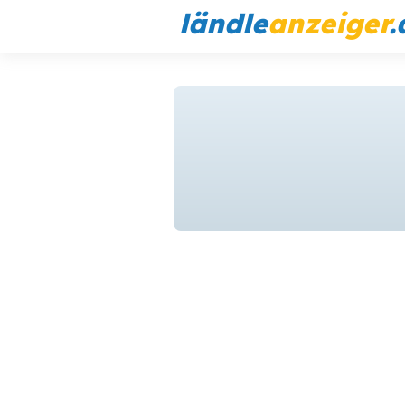
ländle
anzeiger
.