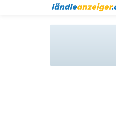
ländle
anzeiger
.