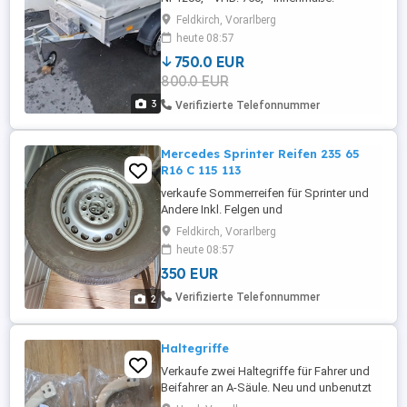
165x110x35 cm Nutzlast 650 KG. Ist
Feldkirch, Vorarlberg
aktuell nicht vorgeführt, sollte aber kein
heute 08:57
Problem sein, einwandfreier Zustand. Inkl.
750.0 EUR
Plane, Netz, Spanngurte.
800.0 EUR
3
Verifizierte Telefonnummer
Mercedes Sprinter Reifen 235 65
R16 C 115 113
verkaufe Sommerreifen für Sprinter und
Andere Inkl. Felgen und
SenDrucksensorventile, gutes Profil. VHB
Feldkirch, Vorarlberg
350,--
heute 08:57
350 EUR
Verifizierte Telefonnummer
2
Haltegriffe
Verkaufe zwei Haltegriffe für Fahrer und
Beifahrer an A-Säule. Neu und unbenutzt
wegen Fehlkauf.