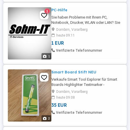
PC-Hilfe
1
Sie haben Probleme mit Ihrem PC,
Notebook, Drucker, WLAN oder LAN? Sie
brauchen Hilfe bei Installation von Hard-
Dornbirn, Vorarlberg
oder Software? Ich helfe Ihnen bei EDV-
heute 09:11
Problemen jeglicher Art! Top Service zum
1 EUR
fairen Preis! Computer- und IT-Services für
Privathaushalte, EPU & KMU
Verifizierte Telefonnummer
https://www.sohm-it.at
1
Smart Board Stift NEU
Verkaufe Smart Tool Explorer für Smart
Boards Highlighter Textmarker -
zweifarbig gelb und grün. Serie 6000s
Dornbirn, Vorarlberg
kompatibel nur Abholung mit Barzahlung
heute 09:08
kein Versand!
35 EUR
Verifizierte Telefonnummer
2