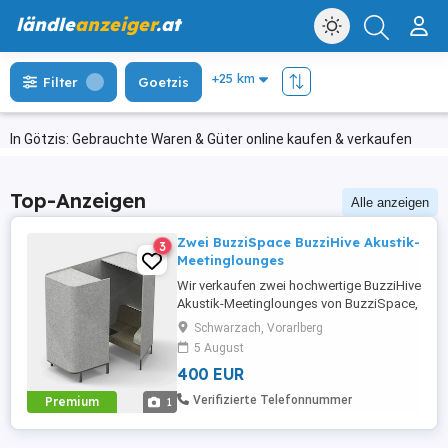
ländle
anzeiger
.at
Filter
Goetzis
In Götzis: Gebrauchte Waren & Güter online kaufen & verkaufen
Top-Anzeigen
Alle anzeigen
Zwei BuzziSpace BuzziHive Akustik-
3
Meetinglounges
Wir verkaufen zwei hochwertige BuzziHive
Akustik-Meetinglounges von BuzziSpace,
entworfen vom Designer Alain Gilles. Die
Schwarzach, Vorarlberg
schallabsorbierenden Meeting-Kabinen
5 August
bieten einen geschützten Rückzugsort für
400 EUR
Besprechungen, Telefonate oder
konzentriertes Arbeiten. Sie eignen sich
Verifizierte Telefonnummer
Premium
1
ideal für Großraumbüros,
Empfangsbereiche, ...