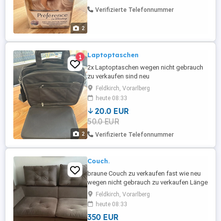
Verifizierte Telefonnummer
2
Laptoptaschen
1
2x Laptoptaschen wegen nicht gebrauch
zu verkaufen sind neu
Feldkirch, Vorarlberg
heute 08:33
20.0 EUR
50.0 EUR
2
Verifizierte Telefonnummer
Couch.
braune Couch zu verkaufen fast wie neu
wegen nicht gebrauch zu verkaufen Länge
2,20 Meter Höhe 60 cm Tiefe 1 Meter die
Feldkirch, Vorarlberg
großen Polster sind zum wegnehmen
heute 08:33
350 EUR