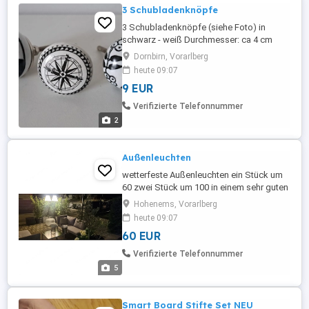
3 Schubladenknöpfe
3 Schubladenknöpfe (siehe Foto) in
schwarz - weiß Durchmesser: ca 4 cm
Schrauben bzw Gewindelänge 3 cm und 4
Dornbirn, Vorarlberg
cm kein Versand! Verkauf gegen Bargeld
heute 09:07
bei Abholung!
9 EUR
Verifizierte Telefonnummer
2
Außenleuchten
wetterfeste Außenleuchten ein Stück um
60 zwei Stück um 100 in einem sehr guten
gebrauchten Zustand Neupreis ab 200
Hohenems, Vorarlberg
Euro das Stück
heute 09:07
60 EUR
Verifizierte Telefonnummer
5
Smart Board Stifte Set NEU