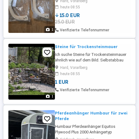
Hard, Vorarlberg
heute 08:55
15.0 EUR
25.0 EUR
1
Verifizierte Telefonnummer
Steine für Trockensteinmauer
Ich suche Steine für Trockensteinmauer
ähnlich wie auf dem Bild. Selbstabbau
und Abholung möglich. Bitte alles
Hard, Vorarlberg
anbieten.
heute 08:55
1 EUR
Verifizierte Telefonnummer
1
Pferdeanhänger Humbaur für zwei
Pferde
Humbaur Pferdeanhänger Equitos
Plywood Plus 2000 Anhängertyp
Zweiachser, inkl. Radstoßdämpfer