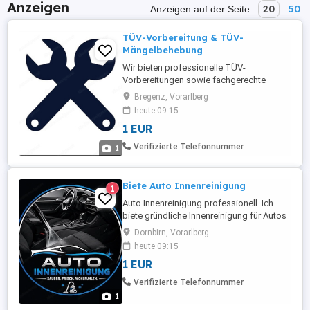
Anzeigen
20
50
Anzeigen auf der Seite:
TÜV-Vorbereitung & TÜV-
Mängelbehebung
Wir bieten professionelle TÜV-
Vorbereitungen sowie fachgerechte
Reparaturen zur Behebung von TÜV-
Bregenz, Vorarlberg
Mängeln an. Sie haben bereits einen
heute 09:15
Prüfbericht oder eine Mängelliste? Oder
1 EUR
möchten Ihr Fahrzeug vorab optimal auf
die TÜV-Abnahme vorbereiten lassen?
Verifizierte Telefonnummer
1
Dann sind Sie bei uns richtig. Unsere
Leistungen: ...
Biete Auto Innenreinigung
1
Auto Innenreinigung professionell. Ich
biete gründliche Innenreinigung für Autos
aller Art an. Staubsaugen,
Dornbirn, Vorarlberg
Kunststoffpflege, Scheibenreinigung,
heute 09:15
Polsterreinigung uvm. Einfach melden!
1 EUR
Verifizierte Telefonnummer
1