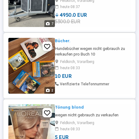
Feldkirch, Vorarlberg
Konstruktionsart: ALU-Boden
heute 08:37
Gesamtgewicht: 2.000 kg Leergewicht:
4950.0 EUR
858 kg Nutzlast 1.142 kg Innenlänge 3.157
5300.0 EUR
mm Gesamtlänge 4.604 mm Innenbreite
7
1.654 mm Gesamtbreite 2.175 mm
Innenhöhe 2.300 mm Gesamthöhe 2.780 ...
Bücher.
Hundebücher wegen nicht gebrauch zu
verkaufen pro Buch 10
Feldkirch, Vorarlberg
heute 08:33
10 EUR
Verifizierte Telefonnummer
2
Tönung blond
wegen nicht gebrauch zu verkaufen
Feldkirch, Vorarlberg
heute 08:33
5 EUR