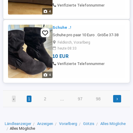
Verifizierte Telefonnummer
4
Schuhe ..!
Schuhe pro paar 10 Euro . Größe 37-38
Feldkirch, Vorarlberg
heute 08:33
10 EUR
Verifizierte Telefonnummer
4
›
‹
1
2
…
97
98
Ländleanzeiger
Anzeigen
Vorarlberg
Götzis
Alles Mögliche
Alles Mögliche