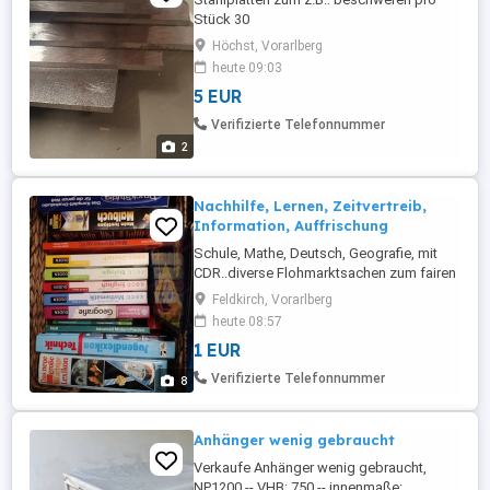
Stück 30
Höchst, Vorarlberg
heute 09:03
5 EUR
Verifizierte Telefonnummer
2
Nachhilfe, Lernen, Zeitvertreib,
Information, Auffrischung
Schule, Mathe, Deutsch, Geografie, mit
CDR..diverse Flohmarktsachen zum fairen
Preis abzugeben. Gerne alles
Feldkirch, Vorarlberg
zusammen...bitte Angebot
heute 08:57
1 EUR
Verifizierte Telefonnummer
8
Anhänger wenig gebraucht
Verkaufe Anhänger wenig gebraucht,
NP1200,-- VHB: 750,-- innenmaße: