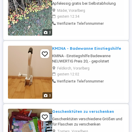
Apfelessig gratis bei Selbstabholung
(selbst auflesen und selbst den Baum
Mäder, Vorarlberg
schütteln Ort Lustenau
gestern 12:34
Verifizierte Telefonnummer
3
KMINA - Badewanne Einstiegshilfe
KMINA - Einstiegshilfe Badewanne
NEUWERTIG Preis 20, - gepolstert
Senioren Haltegriff Badewanne Breite =
Feldkirch, Vorarlberg
oder > 9 cm bis 17 cm Einfache Montage
gestern 12:02
Ein und Ausstiegshilfe Grau Gewicht: ca 3
Verifizierte Telefonnummer
kg Länge 50 cm Breite 17 cm
3
Geschenktüten zu verschenken
Geschenktüten verschiedene Größen und
für Flaschen zu verschenken
Tosters, Vorarlberg