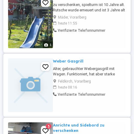
zu verschenken, spielturm ist 10 Jahre alt.
Rutsche wurde erneuert und ist 3 Jahre alt
und in sehr gutem Zustand.
Mäder, Vorarlberg
heute 11:55
Verifizierte Telefonnummer
1
Weber Gasgrill
Alter, gebrauchter Webergasgrill mit
Wagen. Funktioniert, hat aber starke
Gebrauchsspuren und muss gesäubert
Feldkirch, Vorarlberg
werden. Unsere Kinder würden sich über
heute 08:16
eine Spende ins Sparkässele freuen ;-)
Verifizierte Telefonnummer
Anrichte und Sidebord zu
3
verschenken