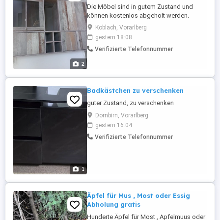
Die Möbel sind in gutem Zustand und
können kostenlos abgeholt werden.
Koblach, Vorarlberg
gestern 18:08
Verifizierte Telefonnummer
2
Badkästchen zu verschenken
guter Zustand, zu verschenken
Dornbirn, Vorarlberg
gestern 16:04
Verifizierte Telefonnummer
1
Äpfel für Mus , Most oder Essig
Abholung gratis
Hunderte Äpfel für Most , Apfelmuus oder