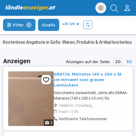
ländle
anzeiger
.at
Filter
Goefis
Kostenlose Angebote in Göfis: Waren, Produkte & Artikel kostenlos
Anzeigen
20
50
Anzeigen auf der Seite:
GRATIS: Matratze 140 x 200 x 35
cm mitsamt zwei grauen
Leintüchern
Verschenke zweieinhalb Jahre alte EMMA-
Matratze (140 x 200 x 35 cm) für
Boxspringbett mitsamt zwei grauen
Feldkirch, Vorarlberg
Leintüchern gegen Selbstabholung!
heute 13:55
Matratzenbezug gewaschen, einige
Verifizierte Telefonnummer
Flecken waren leider nicht wegzukriegen
3
...