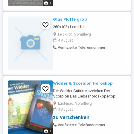
1
Glas Platte groß
260x102x1 cm l b h
Feldkirch, Vorarlberg
4 August
Verifizierte Telefonnummer
Widder & Scorpion Horoskop
Der Widder Satirkreiszeichen Der
Scorpion Das Liebeshoroskope top
zustand wie neu
Lustenau, Vorarlberg
4 August
zu verschenken
Verifizierte Telefonnummer
1