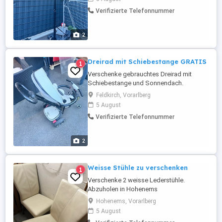
Verifizierte Telefonnummer
2
Dreirad mit Schiebestange GRATIS
1
Verschenke gebrauchtes Dreirad mit
Schiebestange und Sonnendach.
Gebrauchsspuren vorhanden, aber
Feldkirch, Vorarlberg
funktionstüchtig.
5 August
Verifizierte Telefonnummer
2
Weisse Stühle zu verschenken
1
Verschenke 2 weisse Lederstühle.
Abzuholen in Hohenems
Hohenems, Vorarlberg
5 August