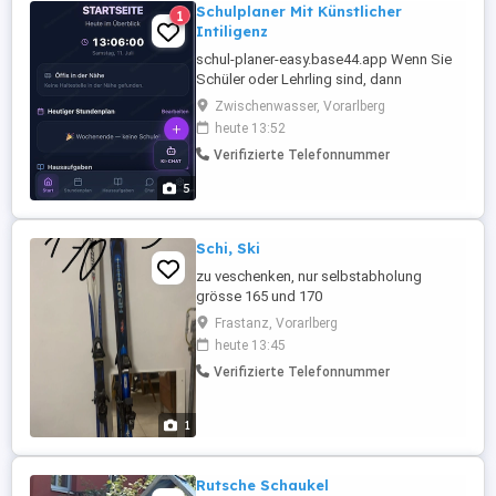
Schulplaner Mit Künstlicher
1
Intiligenz
schul-planer-easy.base44.app Wenn Sie
Schüler oder Lehrling sind, dann
Besuchen Sie die Website: schul-planer-
Zwischenwasser, Vorarlberg
easy.base44.app timetable
heute 13:52
Verifizierte Telefonnummer
5
Schi, Ski
zu veschenken, nur selbstabholung
grösse 165 und 170
Frastanz, Vorarlberg
heute 13:45
Verifizierte Telefonnummer
1
Rutsche Schaukel