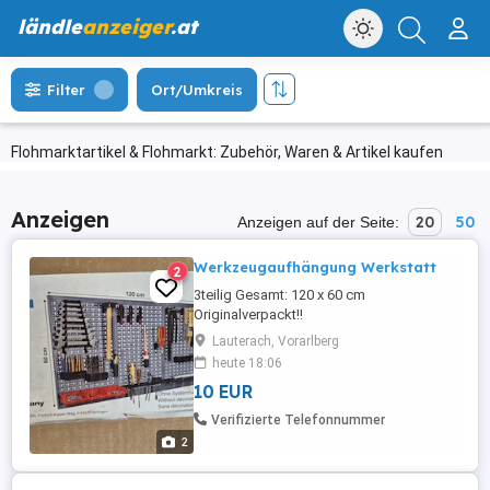
ländle
anzeiger
.at
Filter
Ort/Umkreis
Flohmarktartikel & Flohmarkt: Zubehör, Waren & Artikel kaufen
Anzeigen
20
50
Anzeigen auf der Seite:
Werkzeugaufhängung Werkstatt
2
3teilig Gesamt: 120 x 60 cm
Originalverpackt!!
Lauterach, Vorarlberg
heute 18:06
10 EUR
Verifizierte Telefonnummer
2