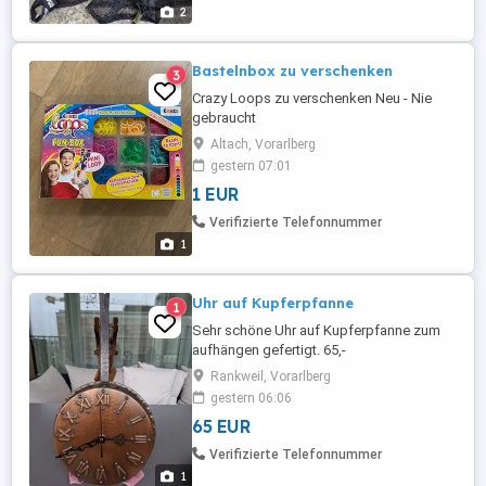
2
Bastelnbox zu verschenken
3
Crazy Loops zu verschenken Neu - Nie
gebraucht
Altach, Vorarlberg
gestern 07:01
1 EUR
Verifizierte Telefonnummer
1
Uhr auf Kupferpfanne
1
Sehr schöne Uhr auf Kupferpfanne zum
aufhängen gefertigt. 65,-
Rankweil, Vorarlberg
gestern 06:06
65 EUR
Verifizierte Telefonnummer
1