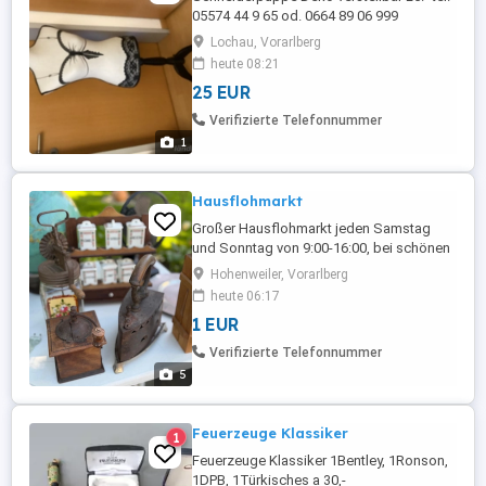
05574 44 9 65 od. 0664 89 06 999
Lochau, Vorarlberg
heute 08:21
25 EUR
Verifizierte Telefonnummer
1
Hausflohmarkt
Großer Hausflohmarkt jeden Samstag
und Sonntag von 9:00-16:00, bei schönen
Wetter! Bei über 30 Grad findet er nicht
Hohenweiler, Vorarlberg
statt! Hub 1 6914 Hohenweiler
heute 06:17
1 EUR
Verifizierte Telefonnummer
5
Feuerzeuge Klassiker
1
Feuerzeuge Klassiker 1Bentley, 1Ronson,
1DPB, 1Türkisches a 30,-