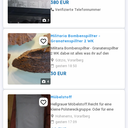
380 EUR
Verifizierte Telefonnummer
3
Militaria Bombenspillter -
Granatenspillter 2 WK
Militaria Bombenspillter - Granatenspillter
2 WK dabei ist alles was ihr auf den
Bildern seht Von welcher Art weiss ich
Götzis, Vorarlberg
auch nicht
gestern 18:50
30 EUR
4
Möbelstoff
Hellgrauer Möbelstoff.Reicht für eine
kleine Polstereckgruppe. Oder für eine
Neupolsterung eines Wohnwagens.
Hohenems, Vorarlberg
gestern 17:09