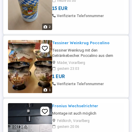
heute 00:00
15 EUR
Verifizierte Telefonnummer
2
Tessiner Weinkrug Poccalino
Tessiner Weinkrug mit den
Getränkebecher. Poccalino aus dem
Tessin. Weinkrug mit den dazu gehörigen
Mäder, Vorarlberg
Orten und deren örtlichen Motiven.
gestern 23:03
Angebote bitte senden und abholen in
1 EUR
Mäder.
Verifizierte Telefonnummer
1
Fronius Wechselrichter
Montage ist auch möglich
Feldkirch, Vorarlberg
gestern 20:06