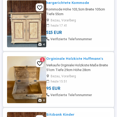
hergerichtete Kommode
Kommode Höhe 103,5cm Breite 105cm
Tiefe 55cm
Bezau, Vorarlberg
heute 17:41
515 EUR
Verifizierte Telefonnummer
4
Orgininale Holzkiste Huffmann's
2
Verkaufe Orginiale Holzkiste Maße Breite
51cm Tiefe 29cm Höhe 28cm
Bezau, Vorarlberg
heute 15:51
95 EUR
Verifizierte Telefonnummer
8
Sitzbank Kinder