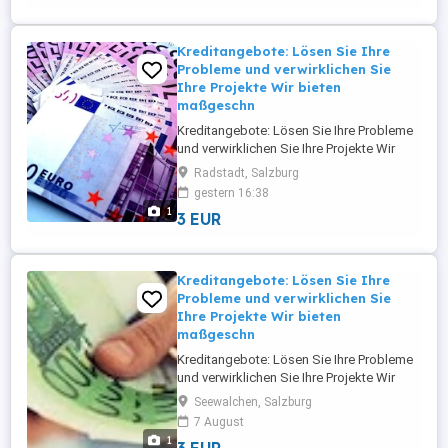
Investitionen von 5.000 bis 95.000.000 ...
Kreditangebote: Lösen Sie Ihre
Probleme und verwirklichen Sie
Ihre Projekte Wir bieten
maßgeschn
Kreditangebote: Lösen Sie Ihre Probleme
und verwirklichen Sie Ihre Projekte Wir
bieten maßgeschneiderte Finanzierungs-
Radstadt, Salzburg
und Investitionslösungen für
gestern 16:38
Privatpersonen, Unternehmer, KMU und
1
3 EUR
Großunternehmen in ganz Europa und
Österreich. Wir bieten Finanzierungen und
Investitionen von 5.000 bis 95.000.000 ...
Kreditangebote: Lösen Sie Ihre
Probleme und verwirklichen Sie
Ihre Projekte Wir bieten
maßgeschn
Kreditangebote: Lösen Sie Ihre Probleme
und verwirklichen Sie Ihre Projekte Wir
bieten maßgeschneiderte Finanzierungs-
Seewalchen, Salzburg
und Investitionslösungen für
7 August
Privatpersonen, Unternehmer, KMU und
1