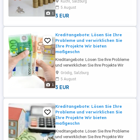
Kuchl, Salzburg
und Investitionslösungen für
5 August
Privatpersonen, Unternehmer, KMU und
1
3 EUR
Großunternehmen in ganz Europa und
Österreich. Wir bieten Finanzierungen und
Investitionen von 5.000 bis 95.000.000 ...
Kreditangebote: Lösen Sie Ihre
Probleme und verwirklichen Sie
Ihre Projekte Wir bieten
maßgeschn
Kreditangebote: Lösen Sie Ihre Probleme
und verwirklichen Sie Ihre Projekte Wir
bieten maßgeschneiderte Finanzierungs-
Grödig, Salzburg
und Investitionslösungen für
5 August
Privatpersonen, Unternehmer, KMU und
1
3 EUR
Großunternehmen in ganz Europa und
Österreich. Wir bieten Finanzierungen und
Investitionen von 5.000 bis 95.000.000 ...
Kreditangebote: Lösen Sie Ihre
Probleme und verwirklichen Sie
Ihre Projekte Wir bieten
maßgeschn
Kreditangebote: Lösen Sie Ihre Probleme
und verwirklichen Sie Ihre Projekte Wir