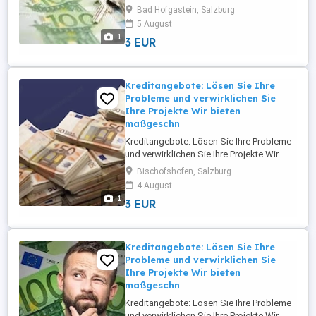
bieten maßgeschneiderte Finanzierungs-
Bad Hofgastein, Salzburg
und Investitionslösungen für
5 August
Privatpersonen, Unternehmer, KMU und
1
3 EUR
Großunternehmen in ganz Europa und
Österreich. Wir bieten Finanzierungen und
Investitionen von 5.000 bis 95.000.000 ...
Kreditangebote: Lösen Sie Ihre
Probleme und verwirklichen Sie
Ihre Projekte Wir bieten
maßgeschn
Kreditangebote: Lösen Sie Ihre Probleme
und verwirklichen Sie Ihre Projekte Wir
bieten maßgeschneiderte Finanzierungs-
Bischofshofen, Salzburg
und Investitionslösungen für
4 August
Privatpersonen, Unternehmer, KMU und
1
3 EUR
Großunternehmen in ganz Europa und
Österreich. Wir bieten Finanzierungen und
Investitionen von 5.000 bis 95.000.000 ...
Kreditangebote: Lösen Sie Ihre
Probleme und verwirklichen Sie
Ihre Projekte Wir bieten
maßgeschn
Kreditangebote: Lösen Sie Ihre Probleme
und verwirklichen Sie Ihre Projekte Wir