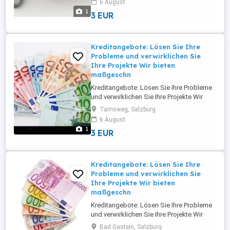
6 August
Privatpersonen, Unternehmer, KMU und
1
3 EUR
Großunternehmen in ganz Europa und
Österreich. Wir bieten Finanzierungen und
Investitionen von 5.000 bis 95.000.000 ...
Kreditangebote: Lösen Sie Ihre
Probleme und verwirklichen Sie
Ihre Projekte Wir bieten
maßgeschn
Kreditangebote: Lösen Sie Ihre Probleme
und verwirklichen Sie Ihre Projekte Wir
bieten maßgeschneiderte Finanzierungs-
Tamsweg, Salzburg
und Investitionslösungen für
6 August
Privatpersonen, Unternehmer, KMU und
1
3 EUR
Großunternehmen in ganz Europa und
Österreich. Wir bieten Finanzierungen und
Investitionen von 5.000 bis 95.000.000 ...
Kreditangebote: Lösen Sie Ihre
Probleme und verwirklichen Sie
Ihre Projekte Wir bieten
maßgeschn
Kreditangebote: Lösen Sie Ihre Probleme
und verwirklichen Sie Ihre Projekte Wir
bieten maßgeschneiderte Finanzierungs-
Bad Gastein, Salzburg