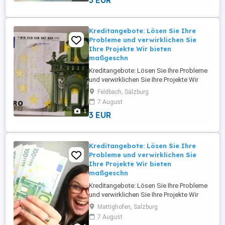
3 EUR
Großunternehmen in ganz Europa und
Österreich. Wir bieten Finanzierungen und
Investitionen von 5.000 bis 95.000.000 ...
Kreditangebote: Lösen Sie Ihre
Probleme und verwirklichen Sie
Ihre Projekte Wir bieten
maßgeschn
Kreditangebote: Lösen Sie Ihre Probleme
und verwirklichen Sie Ihre Projekte Wir
bieten maßgeschneiderte Finanzierungs-
Feldbach, Salzburg
und Investitionslösungen für
7 August
Privatpersonen, Unternehmer, KMU und
1
3 EUR
Großunternehmen in ganz Europa und
Österreich. Wir bieten Finanzierungen und
Investitionen von 5.000 bis 95.000.000 ...
Kreditangebote: Lösen Sie Ihre
Probleme und verwirklichen Sie
Ihre Projekte Wir bieten
maßgeschn
Kreditangebote: Lösen Sie Ihre Probleme
und verwirklichen Sie Ihre Projekte Wir
bieten maßgeschneiderte Finanzierungs-
Mattighofen, Salzburg
und Investitionslösungen für
7 August
Privatpersonen, Unternehmer, KMU und