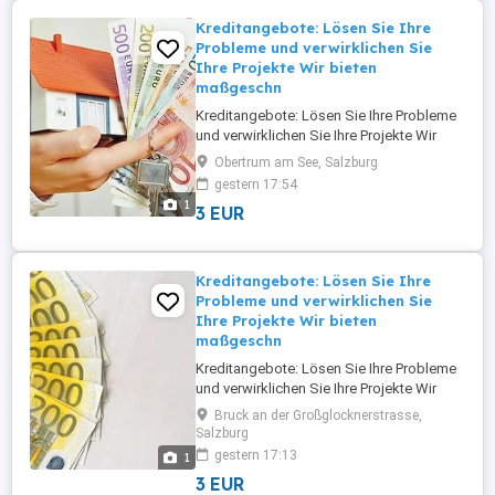
Investitionen von 5.000 bis 95.000.000 ...
Kreditangebote: Lösen Sie Ihre
Probleme und verwirklichen Sie
Ihre Projekte Wir bieten
maßgeschn
Kreditangebote: Lösen Sie Ihre Probleme
und verwirklichen Sie Ihre Projekte Wir
bieten maßgeschneiderte Finanzierungs-
Obertrum am See, Salzburg
und Investitionslösungen für
gestern 17:54
Privatpersonen, Unternehmer, KMU und
1
3 EUR
Großunternehmen in ganz Europa und
Österreich. Wir bieten Finanzierungen und
Investitionen von 5.000 bis 95.000.000 ...
Kreditangebote: Lösen Sie Ihre
Probleme und verwirklichen Sie
Ihre Projekte Wir bieten
maßgeschn
Kreditangebote: Lösen Sie Ihre Probleme
und verwirklichen Sie Ihre Projekte Wir
bieten maßgeschneiderte Finanzierungs-
Bruck an der Großglocknerstrasse,
und Investitionslösungen für
Salzburg
Privatpersonen, Unternehmer, KMU und
gestern 17:13
1
Großunternehmen in ganz Europa und
3 EUR
Österreich. Wir bieten Finanzierungen und