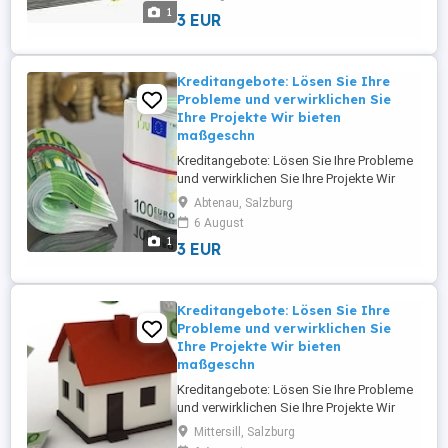
Privatpersonen, Unternehmer, KMU und
1
3 EUR
Großunternehmen in ganz Europa und
Österreich. Wir bieten Finanzierungen und
Investitionen von 5.000 bis 95.000.000 ...
Kreditangebote: Lösen Sie Ihre
Probleme und verwirklichen Sie
Ihre Projekte Wir bieten
maßgeschn
Kreditangebote: Lösen Sie Ihre Probleme
und verwirklichen Sie Ihre Projekte Wir
bieten maßgeschneiderte Finanzierungs-
Abtenau, Salzburg
und Investitionslösungen für
6 August
Privatpersonen, Unternehmer, KMU und
1
3 EUR
Großunternehmen in ganz Europa und
Österreich. Wir bieten Finanzierungen und
Investitionen von 5.000 bis 95.000.000 ...
Kreditangebote: Lösen Sie Ihre
Probleme und verwirklichen Sie
Ihre Projekte Wir bieten
maßgeschn
Kreditangebote: Lösen Sie Ihre Probleme
und verwirklichen Sie Ihre Projekte Wir
bieten maßgeschneiderte Finanzierungs-
Mittersill, Salzburg
und Investitionslösungen für