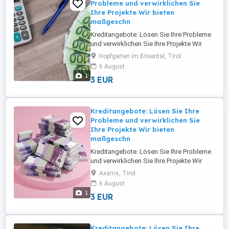
Probleme und verwirklichen Sie
Ihre Projekte Wir bieten
maßgeschn
Kreditangebote: Lösen Sie Ihre Probleme
und verwirklichen Sie Ihre Projekte Wir
bieten maßgeschneiderte Finanzierungs-
Hopfgarten im Brixental, Tirol
und Investitionslösungen für
6 August
Privatpersonen, Unternehmer, KMU und
1
3 EUR
Großunternehmen in ganz Europa und
Österreich. Wir bieten Finanzierungen und
Investitionen von 5.000 bis 95.000.000 ...
Kreditangebote: Lösen Sie Ihre
Probleme und verwirklichen Sie
Ihre Projekte Wir bieten
maßgeschn
Kreditangebote: Lösen Sie Ihre Probleme
und verwirklichen Sie Ihre Projekte Wir
bieten maßgeschneiderte Finanzierungs-
Axams, Tirol
und Investitionslösungen für
6 August
Privatpersonen, Unternehmer, KMU und
1
3 EUR
Großunternehmen in ganz Europa und
Österreich. Wir bieten Finanzierungen und
Investitionen von 5.000 bis 95.000.000 ...
Kreditangebote: Lösen Sie Ihre