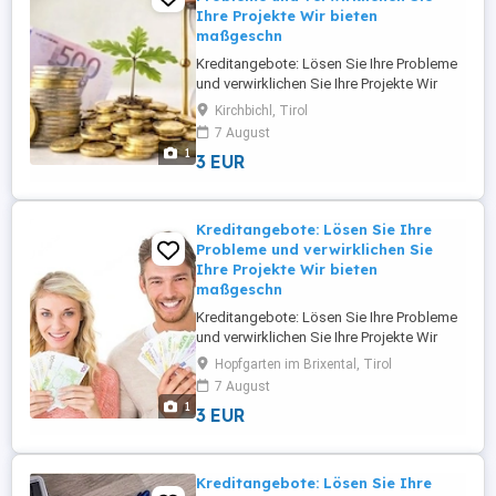
Ihre Projekte Wir bieten
maßgeschn
Kreditangebote: Lösen Sie Ihre Probleme
und verwirklichen Sie Ihre Projekte Wir
bieten maßgeschneiderte Finanzierungs-
Kirchbichl, Tirol
und Investitionslösungen für
7 August
Privatpersonen, Unternehmer, KMU und
1
3 EUR
Großunternehmen in ganz Europa und
Österreich. Wir bieten Finanzierungen und
Investitionen von 5.000 bis 95.000.000 ...
Kreditangebote: Lösen Sie Ihre
Probleme und verwirklichen Sie
Ihre Projekte Wir bieten
maßgeschn
Kreditangebote: Lösen Sie Ihre Probleme
und verwirklichen Sie Ihre Projekte Wir
bieten maßgeschneiderte Finanzierungs-
Hopfgarten im Brixental, Tirol
und Investitionslösungen für
7 August
Privatpersonen, Unternehmer, KMU und
1
3 EUR
Großunternehmen in ganz Europa und
Österreich. Wir bieten Finanzierungen und
Investitionen von 5.000 bis 95.000.000 ...
Kreditangebote: Lösen Sie Ihre