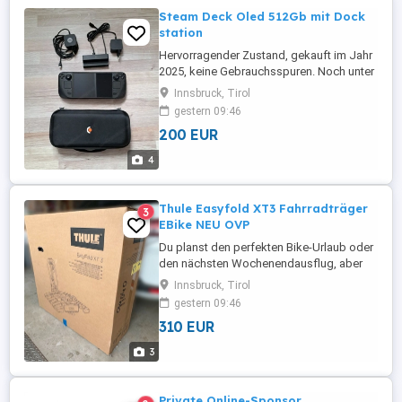
Steam Deck Oled 512Gb mit Dock
station
Hervorragender Zustand, gekauft im Jahr
2025, keine Gebrauchsspuren. Noch unter
Garantie und mit Rechnung.
Innsbruck, Tirol
gestern 09:46
200 EUR
4
Thule Easyfold XT3 Fahrradträger
3
EBike NEU OVP
Du planst den perfekten Bike-Urlaub oder
den nächsten Wochenendausflug, aber
dir fehlt noch der passende "Transport-
Innsbruck, Tirol
Meister"? Hier ist deine Chance auf den
gestern 09:46
absoluten Goldstandard unter den
310 EUR
Kupplungsträgern! Ich verkaufe einen
nagelneuen, ungeöffneten und
3
originalverpackten Thule EasyFold XT 3
Fahrradträger. ...
Private Online-Sponsor.