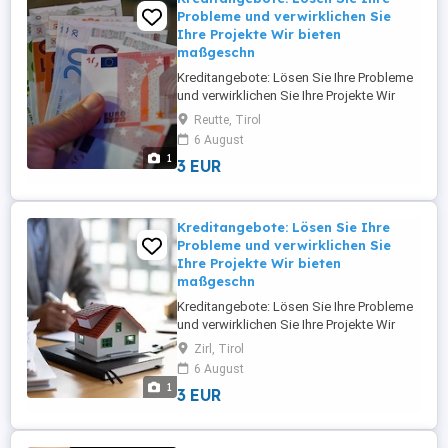
Probleme und verwirklichen Sie
Ihre Projekte Wir bieten
maßgeschn
Kreditangebote: Lösen Sie Ihre Probleme
und verwirklichen Sie Ihre Projekte Wir
bieten maßgeschneiderte Finanzierungs-
Reutte, Tirol
und Investitionslösungen für
6 August
Privatpersonen, Unternehmer, KMU und
1
3 EUR
Großunternehmen in ganz Europa und
Österreich. Wir bieten Finanzierungen und
Investitionen von 5.000 bis 95.000.000 ...
Kreditangebote: Lösen Sie Ihre
Probleme und verwirklichen Sie
Ihre Projekte Wir bieten
maßgeschn
Kreditangebote: Lösen Sie Ihre Probleme
und verwirklichen Sie Ihre Projekte Wir
bieten maßgeschneiderte Finanzierungs-
Zirl, Tirol
und Investitionslösungen für
6 August
Privatpersonen, Unternehmer, KMU und
1
3 EUR
Großunternehmen in ganz Europa und
Österreich. Wir bieten Finanzierungen und
Investitionen von 5.000 bis 95.000.000 ...