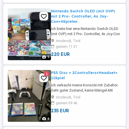
Investitionen von 5.000 bis 95.000.000 ...
Nintendo Switch OLED (mit OVP)
mit 2 Pro- Controller, 4x Joy-
Con+6Spielen
Ich biete hier eine Nintendo Switch OLED
(mit OVP) mit 2 Pro- Controller, 4x Joy-Con
und 6 Spielen an. Alles wurde kaum
Innsbruck, Tirol
genutzt und ist in einem sehr guten
gestern 11:51
Zustand. Zubehör ist auf den Bildern zu
220 EUR
sehen. Konsole kann gerne Vorort
5
getestet werden. Kabel und
Dockingstation sind mit inbegriffen. Bei ...
PS5 Disc + 2Controllers+Headset+
1
11Spiel
Ich verkaufe meine Konsole mit Zubehör.
Sehr guter Zustand, keine Mängel.Mit
Rechnung
Innsbruck, Tirol
gestern 09:46
235 EUR
4