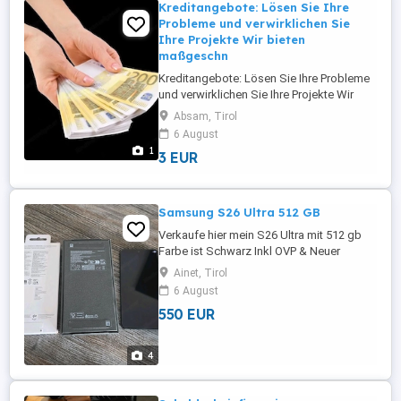
Kreditangebote: Lösen Sie Ihre
Probleme und verwirklichen Sie
Ihre Projekte Wir bieten
maßgeschn
Kreditangebote: Lösen Sie Ihre Probleme
und verwirklichen Sie Ihre Projekte Wir
bieten maßgeschneiderte Finanzierungs-
Absam, Tirol
und Investitionslösungen für
6 August
Privatpersonen, Unternehmer, KMU und
1
3 EUR
Großunternehmen in ganz Europa und
Österreich. Wir bieten Finanzierungen und
Investitionen von 5.000 bis 95.000.000 ...
Samsung S26 Ultra 512 GB
Verkaufe hier mein S26 Ultra mit 512 gb
Farbe ist Schwarz Inkl OVP & Neuer
Samsung MAG Safe hülle Das Telefon ist
Ainet, Tirol
in Top Zustand auf der Vorderseite ist
6 August
eine Professionelle Folie montiert Keine
550 EUR
Unrealistischen Preisanfragen Da
Privatverkauf keine Garantie oder
Rücknahme Bezahlung via PayPal Freunde
4
...