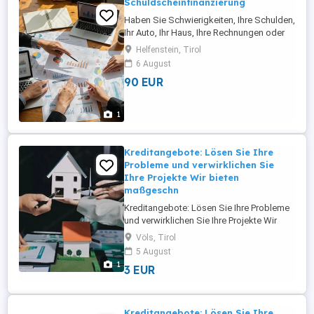
Schuldscheinfinanzierung
Haben Sie Schwierigkeiten, Ihre Schulden,
Ihr Auto, Ihr Haus, Ihre Rechnungen oder
Ihre Miete zu bezahlen? Stecken Sie seit
Helfenstein, Tirol
mehreren Monaten in finanziellen
6 August
Schwierigkeiten? Dann beantragen Sie
90 EUR
einen Schuldscheinkredit. E-Mail:
1
Kreditangebote: Lösen Sie Ihre
Probleme und verwirklichen Sie
Ihre Projekte Wir bieten
maßgeschn
Kreditangebote: Lösen Sie Ihre Probleme
und verwirklichen Sie Ihre Projekte Wir
bieten maßgeschneiderte Finanzierungs-
Völs, Tirol
und Investitionslösungen für
5 August
Privatpersonen, Unternehmer, KMU und
1
3 EUR
Großunternehmen in ganz Europa und
Österreich. Wir bieten Finanzierungen und
Investitionen von 5.000 bis 95.000.000 ...
Kreditangebote: Lösen Sie Ihre