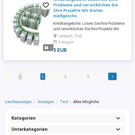
Probleme und verwirklichen Sie
Ihre Projekte Wir bieten
maßgeschn
Kreditangebote: Lösen Sie Ihre Probleme
und verwirklichen Sie Ihre Projekte Wir
bieten maßgeschneiderte Finanzierungs-
Jenbach, Tirol
und Investitionslösungen für
5 August
Privatpersonen, Unternehmer, KMU und
1
3 EUR
Großunternehmen in ganz Europa und
Österreich. Wir bieten Finanzierungen und
Investitionen von 5.000 bis 95.000.000 ...
›
‹
1
2
3
Ländleanzeiger
Anzeigen
Tirol
Alles Mögliche
Kategorien
Unterkategorien