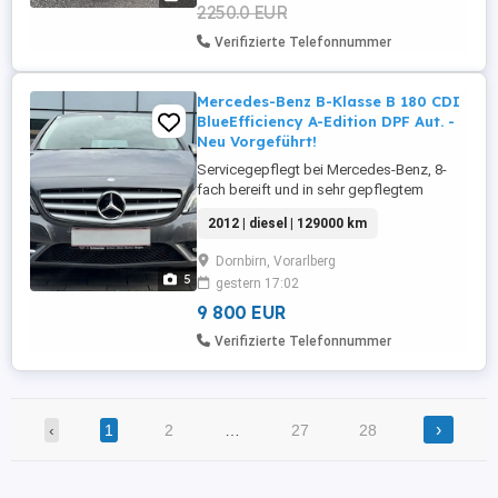
2250.0 EUR
Verifizierte Telefonnummer
Mercedes-Benz B-Klasse B 180 CDI
BlueEfficiency A-Edition DPF Aut. -
Neu Vorgeführt!
Servicegepflegt bei Mercedes-Benz, 8-
fach bereift und in sehr gepflegtem
Zustand. Pensionistenfahrzeug mit neuem
2012 | diesel | 129000 km
Pickerl gültig bis 05 2027. Ausgestattet mit
Automatikgetriebe. Das ideale
Dornbirn, Vorarlberg
Raumwunder für Alltag und Familie
5
gestern 17:02
überzeugt durch hohen Fahrkomfort, viel
Platz und einen niedrigen
9 800 EUR
Kraftstoffverbrauch. ...
Verifizierte Telefonnummer
›
‹
1
2
…
27
28