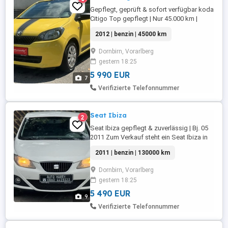
Gepflegt, geprüft & sofort verfügbar koda
Citigo Top gepflegt | Nur 45.000 km |
Pickerl neu | Servicegepflegt | 1. Besitz
2012 | benzin | 45000 km
Zum Verkauf steht ein sehr gepflegter
koda Citigo, der sich durch seinen
Dornbirn, Vorarlberg
sparsamen und zuverlässigen 60 PS
gestern 18:25
Benzinmotor auszeichnet. Das Fahrzeug
stammt aus 1. Besitz (ältere ...
5 990 EUR
7
Verifizierte Telefonnummer
Seat Ibiza
2
Seat Ibiza gepflegt & zuverlässig | Bj. 05
2011 Zum Verkauf steht ein Seat Ibiza in
gutem und gepflegtem Zustand. Ideal als
2011 | benzin | 130000 km
sparsames Alltags- oder
Einsteigerfahrzeug. Fahrzeugdaten:
Dornbirn, Vorarlberg
Baujahr: 05 2011 Kilometerstand: 130.000
gestern 18:25
km Motor: Benziner Leistung: 68 PS
Bereifung: 8-fach bereift ...
5 490 EUR
9
Verifizierte Telefonnummer