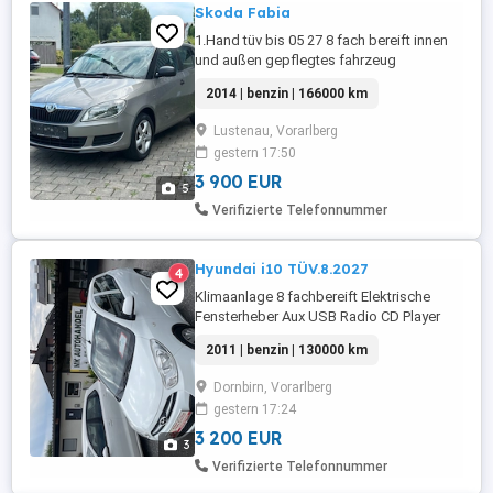
Skoda Fabia
1.Hand tüv bis 05 27 8 fach bereift innen
und außen gepflegtes fahrzeug
2014 | benzin | 166000 km
Lustenau, Vorarlberg
gestern 17:50
3 900 EUR
5
Verifizierte Telefonnummer
Hyundai i10 TÜV.8.2027
4
Klimaanlage 8 fachbereift Elektrische
Fensterheber Aux USB Radio CD Player
Die Zahnriemen wurde beim 125.000 km
2011 | benzin | 130000 km
gewechselt Voll fahrbereit ohne Aufwand
Wenig Verbrauch wenig Versicherung
Dornbirn, Vorarlberg
Probefahrt möglich Tausch möglich
gestern 17:24
Finanzierung möglich auch ohne
Anzahlung (Stauss Areal) Froschweg 15
3 200 EUR
3
Dornbirn ...
Verifizierte Telefonnummer