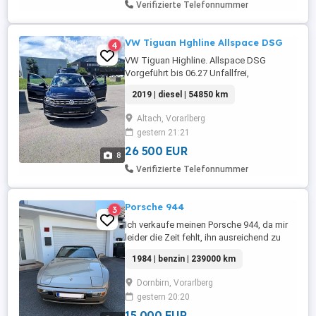
Verifizierte Telefonnummer
VW Tiguan Hghline Allspace DSG
4
VW Tiguan Highline. Allspace DSG
Vorgeführt bis 06.27 Unfallfrei,
Scheckheftgepflegt, im.Sehr gutem
2019 | diesel | 54850 km
Zustand ! Anhängerkupplung, elektrisch
schwenkbar Audio-Navigationssystem
Altach, Vorarlberg
Discover Pro inkl. Streaming & Internet
gestern 21:21
(Touchscreen, Bluetooth, USB) LM-Felgen
18Zoll 235x55x18 Sommerreifen LM
26 500 EUR
8
Felgen 17Zoll ...
Verifizierte Telefonnummer
Porsche 944
3
Ich verkaufe meinen Porsche 944, da mir
leider die Zeit fehlt, ihn ausreichend zu
fahren. Der Wagen befindet sich in einem
1984 | benzin | 239000 km
seinem Alter entsprechenden, gepflegten
Zustand mit üblichen Gebrauchsspuren
Dornbirn, Vorarlberg
und ist technisch voll fahrbereit. Eckdaten:
gestern 20:20
* Pickerl frisch im Mai gemacht, gültig bis
05 2027 * ...
15 000 EUR