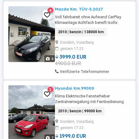
Mazda Km. TÜV-5.2027
4
Voll fahrbereit ohne Aufwand CarPlay
Klimaanlage Achtfach bereift Isofix
Zentralverriegelung mit Fernbedienung
2010 | benzin | 138000 km
Elektrische Fensterheber Elektrische
Außenspiegel Probefahrt möglich Tausch
Dornbirn, Vorarlberg
möglich Finanzierung möglich auch ohne
gestern 17:23
Anzahlung Froschweg 15 Dornbirn
3999.0 EUR
6
4900.0 EUR
Verifizierte Telefonnummer
Hyundai Km.99000
2
Klima Elektrische Fensterheber
Zentralverriegelung mit Fernbedienung
Radio CD-Player Aux Isofix Achtfach
2010 | benzin | 99000 km
bereift TÜV.3.2017
Dornbirn, Vorarlberg
gestern 17:23
1999.0 EUR
7