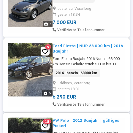
Lustenau, Vorarlberg
gestern 18:34
7 000 EUR
3
Verifizierte Telefonnummer
Ford Fiesta | NUR 68.000 km | 2016
9
Baujahr
Ford Fiesta Baujahr 2016 Nur ca. 68.000
km Benzin Schaltgetriebe TÜV bis 11
2026 Sitzheizung Klimaanlage Bluetooth
2016 | benzin | 68000 km
& Freisprecheinrichtung
Multifunktionslenkrad Elektrische
Feldkirch, Vorarlberg
Fensterheber ISOFIX Innen & außen sehr
gestern 18:31
gepflegt Sehr sparsam Günstig im
5
Unterhalt
6 290 EUR
Verifizierte Telefonnummer
VW Polo | 2012 Baujahr | gültiges
18
Pickerl