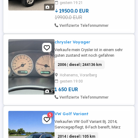
gestern 19:21
Anhängerkupplung Anhängelast 2800kg
7
Allwetterreifen Sitzheizung,
19500.0 EUR
Klimaautomatik, Tempomat, ...
19900.0 EUR
Verifizierte Telefonnummer
chrysler Voyager
Verkaufe mein Crysler ist in einem sehr
guten zustand wirt noch gefahren
lochung: august +4 monate 2026 neue
2006 | diesel | 244136 km
winterreifen +sommer reifen automatik
auto gerne bei fragen melden
Hohenems, Vorarlberg
gestern 19:00
1 650 EUR
5
Verifizierte Telefonnummer
VW Golf Variant
5
Verkaufen VW Golf Variant Bj. 2014;
Servicegepflegt; 8-Fach bereift; März
vorgeführt;
2014 | diesel | 105 km