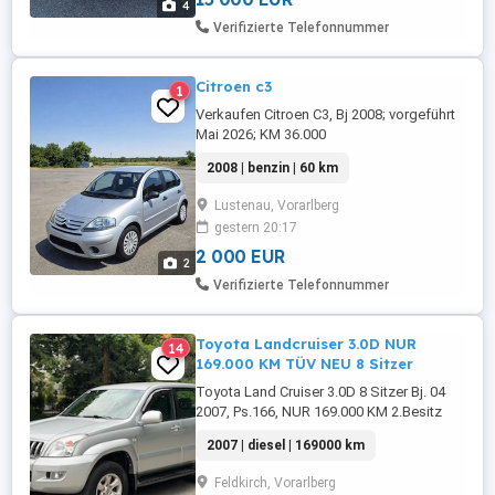
4
Verifizierte Telefonnummer
Citroen c3
1
Verkaufen Citroen C3, Bj 2008; vorgeführt
Mai 2026; KM 36.000
2008 | benzin | 60 km
Lustenau, Vorarlberg
gestern 20:17
2 000 EUR
2
Verifizierte Telefonnummer
Toyota Landcruiser 3.0D NUR
14
169.000 KM TÜV NEU 8 Sitzer
Toyota Land Cruiser 3.0D 8 Sitzer Bj. 04
2007, Ps.166, NUR 169.000 KM 2.Besitz
NEU vorgeführt bis 04 2027
2007 | diesel | 169000 km
Servicegepflegt Zahnriemen bei
150.000km erneuert Unterboden frisch
Feldkirch, Vorarlberg
entrostet und mit Seilfett konserviert