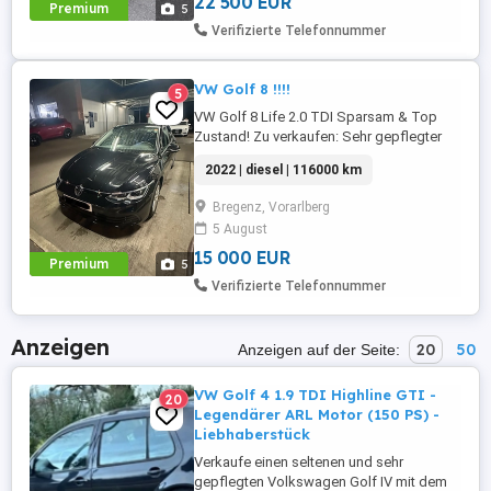
22 500 EUR
Premium
5
Verifizierte Telefonnummer
VW Golf 8 !!!!
5
VW Golf 8 Life 2.0 TDI Sparsam & Top
Zustand! Zu verkaufen: Sehr gepflegter
VW Golf 8 Life mit 116 PS Diesel und
2022 | diesel | 116000 km
manuellem Getriebe ideal für Pendler und
Alltag. Eckdaten: * Kilometer: ca. 116 000
Bregenz, Vorarlberg
km (wird noch gefahren) * Motor: 2.0 TDI
5 August
Diesel sehr sparsam & zuverlässig *
Getriebe: Manuell * ...
15 000 EUR
Premium
5
Verifizierte Telefonnummer
Anzeigen
20
50
Anzeigen auf der Seite:
VW Golf 4 1.9 TDI Highline GTI -
20
Legendärer ARL Motor (150 PS) -
Liebhaberstück
Verkaufe einen seltenen und sehr
gepflegten Volkswagen Golf IV mit dem