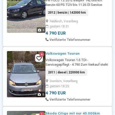
VW POLO 1.2 2012 Baujahr 142.000 km
Benzin 60 PS TÜV bis 11 26 Öl Service
Neu Steuerkette Neu Kein Rost!
2012 | benzin | 142000 km
Feldkirch, Vorarlberg
gestern 18:31
6
4 790 EUR
Verifizierte Telefonnummer
Volkswagen Touran
4
Volkswagen Touran 1.6 TDI -
Servicegepflegt - 4.790 Zum Verkauf steht
ein Volkswagen Touran mit dem
2011 | diesel | 220000 km
zuverlässigen 1.6 TDI Dieselmotor (105
PS) und Schaltgetriebe. Fahrzeugdaten: *
Dornbirn, Vorarlberg
Baujahr: 2011 * Motor: 1.6 TDI, 105 PS *
gestern 18:25
Getriebe: Schaltgetriebe * Kilometerstand:
ca. 220.000 km (wird noch gefahren) * ...
4 790 EUR
5
Verifizierte Telefonnummer
Skoda Citigo mit nur 45.000km
1