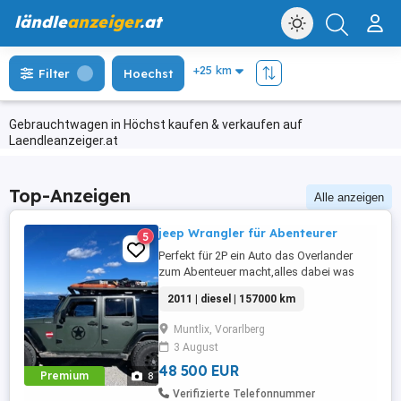
ländle
anzeiger
.at
Filter
Hoechst
Gebrauchtwagen in Höchst kaufen & verkaufen auf
Laendleanzeiger.at
Top-Anzeigen
Alle anzeigen
jeep Wrangler für Abenteurer
5
Perfekt für 2P ein Auto das Overlander
zum Abenteuer macht,alles dabei was
man braucht .Einsteigen losfahren
2011 | diesel | 157000 km
(Westalpen Marokko,usw.... Anschauen
und entscheiden ob es passt.Ist
Muntlix, Vorarlberg
angemeldet und wird noch gefahren also
3 August
kann sich die Kilometer vom Jeep
verändern.
48 500 EUR
Premium
8
Verifizierte Telefonnummer