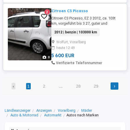
Citroen C3 Picasso
2
Citroen C3 Picasso, EZ 3 2012, ca. 103t
km, vorgeführt bis 3 27, guter und
sauberer Allgemeinzustand, viele Neuteile
2012 | benzin | 103000 km
verbaut, SR + WR.
Wolfurt, Vorarlberg
heute 12:49
5 600 EUR
8
Verifizierte Telefonnummer
›
‹
1
2
…
28
29
Ländleanzeiger
Anzeigen
Vorarlberg
Mäder
Auto & Motorrad
Automarkt
Autos nach Marken