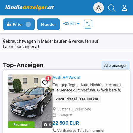
ländle
anzeiger
.at
Filter
Maeder
Gebrauchtwagen in Mäder kaufen & verkaufen auf
Laendleanzeiger.at
Top-Anzeigen
Alle anzeigen
Audi A4 Avant
3
Top gepflegtes Auto, Nichtraucher Auto,
alle Service durchgeführt, 8-fach bereift,
ein originaler Fahrradträger für die
2020 | diesel | 114000 km
Anhängerkupplung kann auf Wunsch
mitgegeben werden, Besichtigung bzw.
Lustenau, Vorarlberg
Probefahrt nach Tel. Vereinbarung.
5 August
22 500 EUR
Premium
5
Verifizierte Telefonnummer