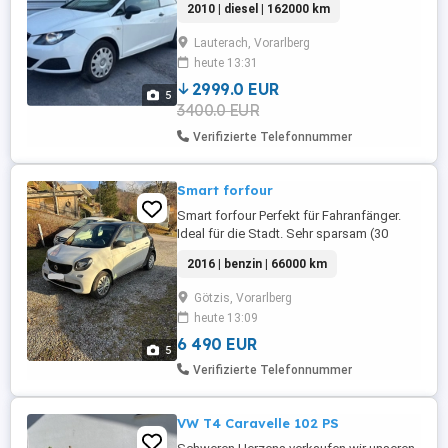
2010 | diesel | 162000 km
Lauterach, Vorarlberg
heute 13:31
2999.0 EUR
5
3400.0 EUR
Verifizierte Telefonnummer
Smart forfour
Smart forfour Perfekt für Fahranfänger.
Ideal für die Stadt. Sehr sparsam (30
volltank). 8-fach bereift. Sehr wendig und
2016 | benzin | 66000 km
leicht zu parken. Ziemlich gut
ausgestattet. Sauber gepflegt. Preis vhb
Götzis, Vorarlberg
Jeder zeit erreichbar
heute 13:09
6 490 EUR
5
Verifizierte Telefonnummer
VW T4 Caravelle 102 PS