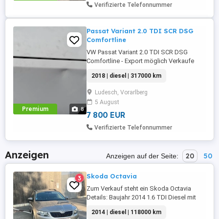
Verifizierte Telefonnummer
Passat Variant 2.0 TDI SCR DSG
Comfortline
VW Passat Variant 2.0 TDI SCR DSG
Comfortline - Export möglich Verkaufe
meinen VW Passat Comfortline, Baujahr
2018 | diesel | 317000 km
2018. 2.0 TDI, 150 PS DSG-Automatik
315.000 km Pickerl gültig bis 06 2026
Ludesch, Vorarlberg
Comfortline-Ausstattung Fahrzeug ist
5 August
fahrbereit und wird noch täglich genutzt.
Premium
8
Alters- und kilometerbedingte
7 800 EUR
Gebrauchsspuren ...
Verifizierte Telefonnummer
Anzeigen
20
50
Anzeigen auf der Seite:
Skoda Octavia
3
Zum Verkauf steht ein Skoda Octavia
Details: Baujahr 2014 1.6 TDI Diesel mit
105 PS Allrad (4x4) Serviceheft gepflegt
2014 | diesel | 118000 km
Gesamte Fahrzeughistorie seit Neukauf