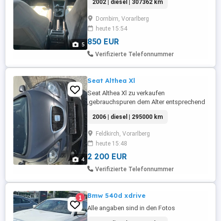
2002 | diesel | 307362 km
Dornbirn, Vorarlberg
heute 15:54
850 EUR
5
Verifizierte Telefonnummer
Seat Althea Xl
Seat Althea Xl zu verkaufen
,gebrauchspuren dem Alter entsprechend
,einige teile wurden vor kurzem erneuert
2006 | diesel | 295000 km
kupplungssatz mit schwungrad
Querlenkersatz hinten mit Federn
Feldkirch, Vorarlberg
Klimakondensator mit Leitungen
heute 15:48
Kabelsatz der Pd Elemente Zahnrimensatz
mit Wasserpumpe Bremscheiben voren
2 200 EUR
4
und hinten mit Kl. Bj ...
Verifizierte Telefonnummer
Bmw 540d xdrive
1
Alle angaben sind in den Fotos