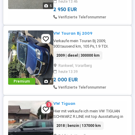
heute 13:46
zu erwarten sind. Der Aygo überzeugt
5
durch seinen sparsamen ...
2 950 EUR
Verifizierte Telefonnummer
VW Touran Bj 2009
Verkaufe mein Touran Bj 2009,
300.tausend km, 105 Ps,1.9 TDI.
Vorgeführt mit überzug bis Nov.26.
2009 | diesel | 300000 km
Zahnriemen wurde März 2025 mit
Wasserpupe erneuert. An Bastler oder
Rankweil, Vorarlberg
Export.
heute 13:39
2 000 EUR
Premium
5
Verifizierte Telefonnummer
VW Tiguan
3
Hier mit verkaufe ich mein VW TIGUAN
SCHWARZ R.LINE mit top Ausstattung in
sehr gutem Zustand Das Fahrzeug wurde
2018 | benzin | 137000 km
regelmäßig bei VW gewartet.
Besichtigung und Probefahrt sind nach