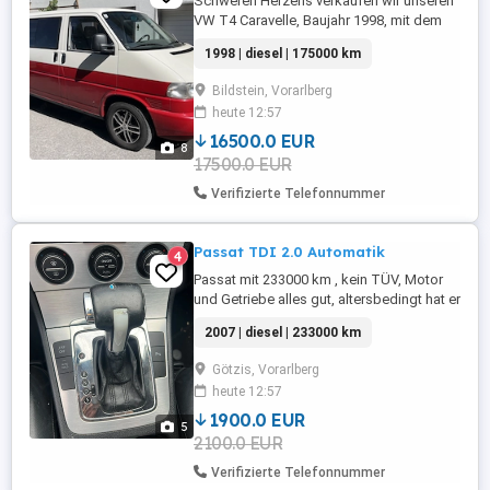
Schweren Herzens verkaufen wir unseren
VW T4 Caravelle, Baujahr 1998, mit dem
sehr robusten und zuverlässigen 2.5 TDI
1998 | diesel | 175000 km
Dieselmotor mit 102 PS. Er ist frisch
vorgeführt bis Mai 2027!!! In den letzten
Bildstein, Vorarlberg
Jahren wurde sehr viel investiert allen
heute 12:57
voran die komplette Karosserie. Der Bus
wurde vollständig entrostet ...
16500.0 EUR
8
17500.0 EUR
Verifizierte Telefonnummer
Passat TDI 2.0 Automatik
4
Passat mit 233000 km , kein TÜV, Motor
und Getriebe alles gut, altersbedingt hat er
Rost , wann mir einer Nummer schickt
2007 | diesel | 233000 km
sende ich Fotos vom Auto
Götzis, Vorarlberg
heute 12:57
1900.0 EUR
5
2100.0 EUR
Verifizierte Telefonnummer