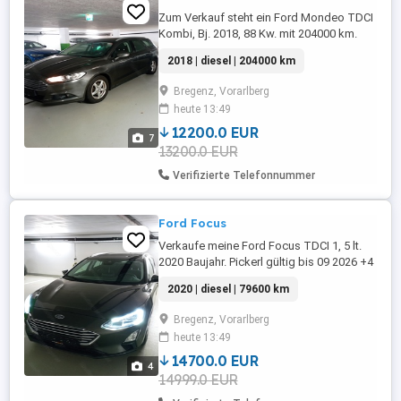
Zum Verkauf steht ein Ford Mondeo TDCI
Kombi, Bj. 2018, 88 Kw. mit 204000 km.
Pickerl bis 04 27+4 Monate, in sehr gutem
2018 | diesel | 204000 km
Zustand. Zahnriemen mit Wasserpumpe
wurde ausgetauscht. Km.stand wird
Bregenz, Vorarlberg
anders, weil das Auto täglich benutzt wird.
heute 13:49
Windschutzscheibe ausgetauscht.
Privatverkauf!! Keine Garantie,
12200.0 EUR
7
Gewährleistung ...
13200.0 EUR
Verifizierte Telefonnummer
Ford Focus
Verkaufe meine Ford Focus TDCI 1, 5 lt.
2020 Baujahr. Pickerl gültig bis 09 2026 +4
Monate Privatverkauf !!! Daher Keine
2020 | diesel | 79600 km
Garantie, Keine Gewährleistung, Keine
Rücknahme !!!
Bregenz, Vorarlberg
heute 13:49
14700.0 EUR
4
14999.0 EUR