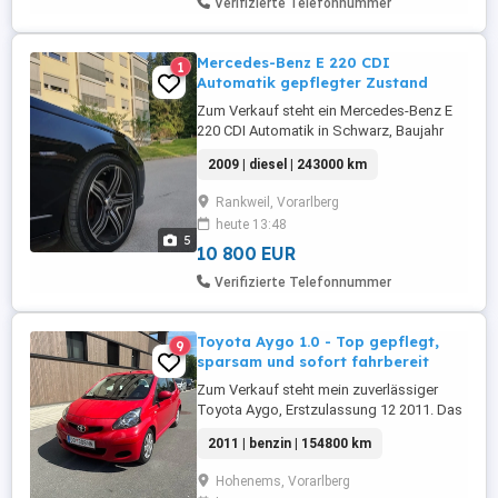
Verifizierte Telefonnummer
Mercedes-Benz E 220 CDI
1
Automatik gepflegter Zustand
Zum Verkauf steht ein Mercedes-Benz E
220 CDI Automatik in Schwarz, Baujahr
2009. 170 PS 125 kW 2.2 Diesel
2009 | diesel | 243000 km
Automatikgetriebe Limousine Schwarz
Kilometerstand: 243.000 km
Rankweil, Vorarlberg
(Kilometerstand kann sich noch
heute 13:48
geringfügig ändern, da das Fahrzeug
5
weiterhin gefahren wird!) Pickerl im Juni
10 800 EUR
2026 ...
Verifizierte Telefonnummer
Toyota Aygo 1.0 - Top gepflegt,
9
sparsam und sofort fahrbereit
Zum Verkauf steht mein zuverlässiger
Toyota Aygo, Erstzulassung 12 2011. Das
Fahrzeug wurde stets gepflegt und in
2011 | benzin | 154800 km
letzter Zeit umfangreich gewartet. Viele
Verschleißteile wurden erneuert, sodass in
Hohenems, Vorarlberg
nächster Zeit keine größeren Investitionen