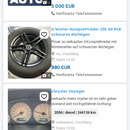
mir das Auto an und Kaufe es dann auch
1
direkt vor Ort Sofort Barzahlung vor Ort
5 000 EUR
Bin allem ...
Verifizierte Telefonnummer
4 Winter-Kompletträder 235 60 R18
schwarze Alufelgen
Privat zu verkaufen 4 Kompletträder mit
Winterreifen auf schwarzen Alufelgen.
Reifengröße: 235 60 R18 Profiltiefe: ca. 8
Au, Vorarlberg
mm Zuletzt montiert auf Mercedes GLC,
heute 19:03
Baujahr 2021 Reifen und Felgen in sehr
880 EUR
gutem Zustand Sofort einsatzbereit für
die Wintersaison Abholung bevorzugt,
Verifizierte Telefonnummer
4
Besichtigung nach Vereinbarung ...
chrysler Voyager
verkaufe meim crysler ist im sehr guten
zustand wirt nochgefahren lochung:
august +4 monate 2026 neue winterreifen
2006 | diesel | 244136 km
+sommer reifen automatik auto gerne bei
fragen melden
Hohenems, Vorarlberg
heute 19:00