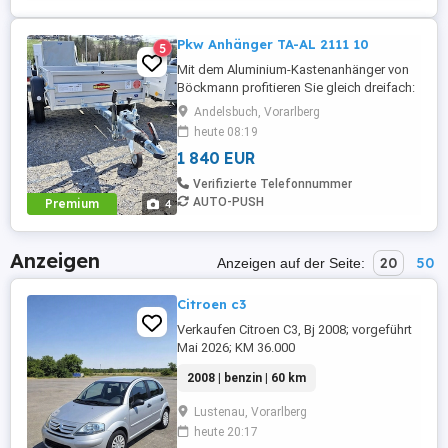
Pkw Anhänger TA-AL 2111 10
5
Mit dem Aluminium-Kastenanhänger von
Böckmann profitieren Sie gleich dreifach:
Erstens von den vielfältigen
Andelsbuch, Vorarlberg
Einsatzmöglichkeiten. Zweites von der
heute 08:19
Böckmann Profi-Qualität. Und drittens von
1 840 EUR
der glänzenden Optik dank des eloxierten
Aluminium-Aufbaus. Bauart Fahrgestell:
Verifizierte Telefonnummer
Tieflader Einachs Gesamtgewicht: ...
AUTO-PUSH
Premium
4
Anzeigen
20
50
Anzeigen auf der Seite:
Citroen c3
Verkaufen Citroen C3, Bj 2008; vorgeführt
Mai 2026; KM 36.000
2008 | benzin | 60 km
Lustenau, Vorarlberg
heute 20:17