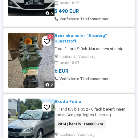
heute 18:25
km Motor: Benziner Leistung: 68 PS
Bereifung: 8-fach bereift ...
5 490 EUR
9
Verifizierte Telefonnummer
Benzinkanister "Staubig"
2
Kunststoff
Euro: 3.- pro Stück. Nur aussen staubig.
Lauterach, Vorarlberg
heute 18:05
6 EUR
Verifizierte Telefonnummer
2
Skoda Fabia
1.Hand tüv bis 05 27 8 fach bereift innen
und außen gepflegtes fahrzeug
2014 | benzin | 166000 km
Lustenau, Vorarlberg