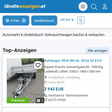
ländle
anzeiger
.at
Filter
Andelsbuch
Automarkt in Andelsbuch: Gebrauchtwagen kaufen & verkaufen
Top-Anzeigen
Alle anzeigen
Anhänger PKW RK-AL 2514 15 ECO
Kipper Einachs Gesamtgewicht: 1500 klg
Lademaß LxBxH: 2560 x 1400 x 300 mm
Bordwände: Alu, Langwegverschluss mit
Andelsbuch, Vorarlberg
Hinterklappe Stirnwand: klappbar
heute 08:09
Eigengewicht: 479 kg Nutzlast: 1.021 kg
3 943 EUR
Gleich anschauen und kontaktieren.
Herburger Werkzeuge.
Verifizierte Telefonnummer
AUTO-PUSH
Premium
1