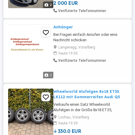
2 000 EUR
2
Verifizierte Telefonnummer
Anhänger
Bei Fragen einfach Anrufen oder eine
Nachricht schicken
Langenegg, Vorarlberg
heute 19:55
Verifizierte Telefonnummer
1
Wheelworld Alufelgen 8x18 ET35
LK112 mit Sommerreifen Audi Q5
Verkaufe einen Satz Wheelworld
Alufelgen in der Größe 8x18 ET35,
Lochkreis 112 inklusive Reifen. 3 Reifen
Lochau, Vorarlberg
DOT 2021 1 Reifen DOT 2015 Sehr gutes
heute 19:39
Profil Felgen laufen rund Guter
330.0 EUR
gebrauchter Zustand Mit etwas Pflege