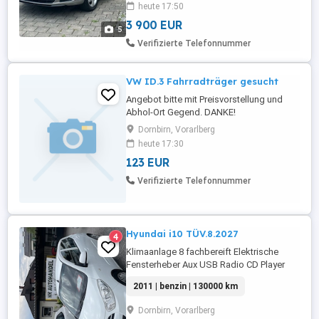
heute 17:50
3 900 EUR
5
Verifizierte Telefonnummer
VW ID.3 Fahrradträger gesucht
Angebot bitte mit Preisvorstellung und
Abhol-Ort Gegend. DANKE!
Dornbirn, Vorarlberg
heute 17:30
123 EUR
Verifizierte Telefonnummer
Hyundai i10 TÜV.8.2027
4
Klimaanlage 8 fachbereift Elektrische
Fensterheber Aux USB Radio CD Player
Die Zahnriemen wurde beim 125.000 km
2011 | benzin | 130000 km
gewechselt Voll fahrbereit ohne Aufwand
Wenig Verbrauch wenig Versicherung
Dornbirn, Vorarlberg
Probefahrt möglich Tausch möglich