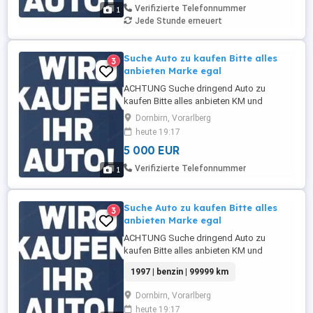
mir das Auto an und Kaufe es dann auch
Verifizierte Telefonnummer
1
direkt vor Ort Sofort Barzahlung vor Ort
Jede Stunde erneuert
Bin allem ...
Suche Auto zu kaufen Bitte alles
3
anbieten Marke egal
ACHTUNG Suche dringend Auto zu
kaufen Bitte alles anbieten KM und
Zustand egal Kann auch defekt oder
Dornbirn, Vorarlberg
beschädigt sein Auch mit Unfallschaden
heute 19:17
Tel Nr 06765547599 Komme gerne
5 000 EUR
persönlich bei Ihnen vorbei und schaue
mir das Auto an und Kaufe es dann auch
Verifizierte Telefonnummer
1
direkt vor Ort Sofort Barzahlung vor Ort
Bin allem ...
Suche Auto zu kaufen Bitte alles
3
anbieten Marke egal
ACHTUNG Suche dringend Auto zu
kaufen Bitte alles anbieten KM und
Zustand egal Kann auch defekt oder
1997 | benzin | 99999 km
beschädigt sein Auch mit Unfallschaden
Tel Nr 06765547599 Komme gerne
Dornbirn, Vorarlberg
persönlich bei Ihnen vorbei und schaue
heute 19:17