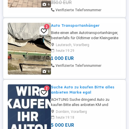
350.0 EUR
sehen die Felgen wieder richtig schick aus
6
Hinweis:Privatverkauf keine Garantie ...
Verifizierte Telefonnummer
Auto Transportanhänger
2
Biete einen alten Autotransportanhänger,
bestenfalls für Oldtimer oder Kleingeräte
an. Durchgehende Ladefläche, aber
Lauterach, Vorarlberg
Bordkante mit ca. 165cm Breite. Mit
heute 19:29
Auffahrrampen, nicht kippbar. Ersatzreifen
1 000 EUR
ist natürlich vorhanden. Es sind BMW
Stahlfelgen montiert. Die
Verifizierte Telefonnummer
Unterkonstruktion wurde vor ein paar
6
Jahren ...
Suche Auto zu kaufen Bitte alles
2
anbieten Marke egal
ACHTUNG Suche dringend Auto zu
kaufen Bitte alles anbieten KM und
Zustand egal Kann auch defekt oder
Dornbirn, Vorarlberg
beschädigt sein Auch mit Unfallschaden
heute 19:18
Tel Nr 06765547599 Komme gerne
5 000 EUR
persönlich bei Ihnen vorbei und schaue