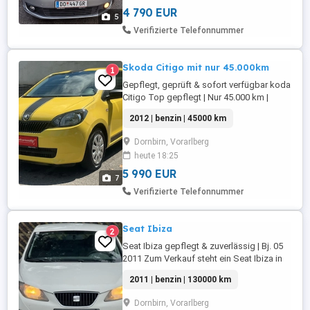
ca. 220.000 km (wird noch gefahren) * ...
4 790 EUR
5
Verifizierte Telefonnummer
Skoda Citigo mit nur 45.000km
1
Gepflegt, geprüft & sofort verfügbar koda
Citigo Top gepflegt | Nur 45.000 km |
Pickerl neu | Servicegepflegt | 1. Besitz
2012 | benzin | 45000 km
Zum Verkauf steht ein sehr gepflegter
koda Citigo, der sich durch seinen
Dornbirn, Vorarlberg
sparsamen und zuverlässigen 60 PS
heute 18:25
Benzinmotor auszeichnet. Das Fahrzeug
stammt aus 1. Besitz (ältere ...
5 990 EUR
7
Verifizierte Telefonnummer
Seat Ibiza
2
Seat Ibiza gepflegt & zuverlässig | Bj. 05
2011 Zum Verkauf steht ein Seat Ibiza in
gutem und gepflegtem Zustand. Ideal als
2011 | benzin | 130000 km
sparsames Alltags- oder
Einsteigerfahrzeug. Fahrzeugdaten:
Dornbirn, Vorarlberg
Baujahr: 05 2011 Kilometerstand: 130.000