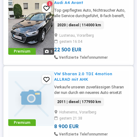
Audi A4 Avant
1
Top gepflegtes Auto, Nichtraucher Auto,
alle Service durchgeführt, 8-fach bereift,
ein originaler Fahrradträger für die
2020 | diesel | 114000 km
Anhängerkupplung kann auf Wunsch
mitgegeben werden, Besichtigung bzw.
Lustenau, Vorarlberg
Probefahrt nach Tel. Vereinbarung.
gestern 16:04
22 500 EUR
Premium
5
Verifizierte Telefonnummer
VW Sharan 2.0 TDI 4motion
ALLRAD mit AHK
Verkaufe unseren zuverlässigen Sharan
der nun durch ein neueres Auto ersetzt
wurde. Er wurde (mit viel Überzug) heute
2011 | diesel | 177950 km
vorgeführt und ist in einem technische
sehr guten Zustand. Vor wenigen
Hohenems, Vorarlberg
Kilometern wurde ein Ölservice gemacht.
gestern 21:38
Aber er hat ein paar Dellen und ein paar
Premium
Roststellen, siehe Fotos. Aktuell ...
8 900 EUR
Verifizierte Telefonnummer