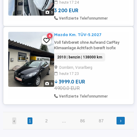
heute 17:24
Finanzierung möglich auch ohne
Anzahlung (Stauss Areal) Froschweg 15
3 200 EUR
3
Dornbirn ...
Verifizierte Telefonnummer
Mazda Km. TÜV-5.2027
4
Voll fahrbereit ohne Aufwand CarPlay
Klimaanlage Achtfach bereift Isofix
Zentralverriegelung mit Fernbedienung
2010 | benzin | 138000 km
Elektrische Fensterheber Elektrische
Außenspiegel Probefahrt möglich Tausch
Dornbirn, Vorarlberg
möglich Finanzierung möglich auch ohne
heute 17:23
Anzahlung Froschweg 15 Dornbirn
3999.0 EUR
6
4900.0 EUR
Verifizierte Telefonnummer
›
‹
1
2
…
86
87