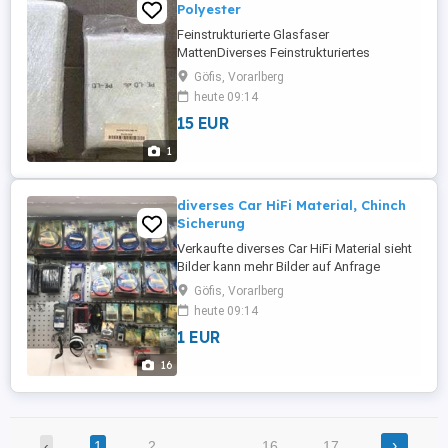
Polyester
Feinstrukturierte Glasfaser
MattenDiverses Feinstrukturiertes
GlasfasermaterialSehr viel auf Lager je
Göfis, Vorarlberg
Stück EUR15.00
heute 09:14
15 EUR
1
diverses Car HiFi Material, Chinch
Sicherung
Verkaufte diverses Car HiFi Material sieht
Bilder kann mehr Bilder auf Anfrage
senden Macht mir Angebote
Göfis, Vorarlberg
heute 09:14
1 EUR
16
›
‹
1
2
…
16
17