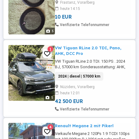
Frastanz, Vorarlberg
heute 14:15
10 EUR
Verifizierte Telefonnummer
3
VW Tiguan RLine 2.0 TDI, Pano,
1
AHK, DCC Pro
VW Tiguan RLine 2.0 TDI. 150 PS . 2024
BJ, 57000 km Sonderausstattung: AHK,
Panorama Dach, 360 grad Kamera ,Glas
2024 | diesel | 57000 km
geräuschdämmend , DCC Pro,
Infotainment Paket ( Navi), Räder 20", IQ
Nüziders, Vorarlberg
Light Matrix VW Garantie 5 Jahre oder
heute 12:01
100000 km. 1. Besitz Privat Unfallfrei
5
42 500 EUR
Verifizierte Telefonnummer
Renault Megane 2 mit Pikerl
4
Verkaufe Megane 2 120Ps 1.9 TCDI 130ps