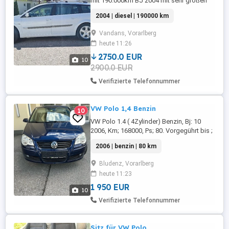
mit 190.000km BJ 2004 mit sehr großen
Kofferaum! Es handelt sich um ein 2.
2004 | diesel | 190000 km
Fahrzeug das nur wenig in verwendung
war. Fahrzeug hat dem alter
Vandans, Vorarlberg
enstsprechend Kratzer, Lackschäden und
heute 11:26
abnutzung im Innenraum trotzdem ist der
Lack gut Konserviert und geschützt. Teile
2750.0 EUR
10
...
2900.0 EUR
Verifizierte Telefonnummer
VW Polo 1,4 Benzin
10
VW Polo 1.4 ( 4Zylinder) Benzin, Bj: 10
2006, Km; 168000, Ps; 80. Vorgegührt bis ;
Ende Februar 2027 mit überzeug,
2006 | benzin | 80 km
Climatronic, Tempomt, Sitzheizun, El.
Schbedach
Bludenz, Vorarlberg
heute 11:23
1 950 EUR
10
Verifizierte Telefonnummer
Sitz für VW Polo