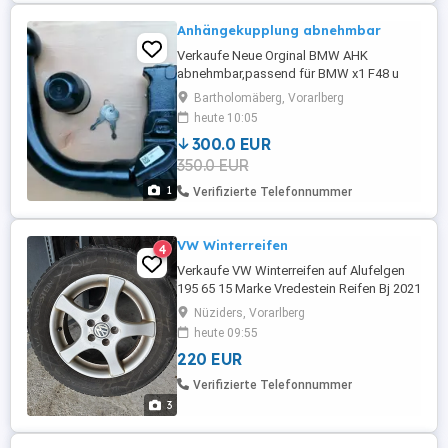
Anhängekupplung abnehmbar
Verkaufe Neue Orginal BMW AHK
abnehmbar,passend für BMW x1 F48 u
F39 Bj2015 bis2022. Stützlast 80kg
Bartholomäberg, Vorarlberg
Zugkraft 2000kg wegen falscher
heute 10:05
Bestellung bei BMW um 450
300.0 EUR
abzugeben.Neupreis war 608 Bei Fragen
350.0 EUR
einfach melden Keine Rücknahme da
Privatverkauf
1
Verifizierte Telefonnummer
VW Winterreifen
4
Verkaufe VW Winterreifen auf Alufelgen
195 65 15 Marke Vredestein Reifen Bj 2021
Profiltiefe 7 mm LK 5*100 passen auf
Nüziders, Vorarlberg
mehrere Vw Modelle
heute 09:55
220 EUR
Verifizierte Telefonnummer
3