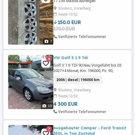
17 Zoll Mazda Alufelgen
Bludenz, Vorarlberg
heute 10:52
150.0 EUR
170.0 EUR
Verifizierte Telefonnummer
7
VW Golf 5 1.9 Tdi
4
Golf V 1.9 TDİ 90 Neu Vorgeführt bis 03
2027+4 Monat, Km: 196000, Ps: 90,
Climatronic, 8 Fach bereif,
2006 | diesel | 196000 km
Bludenz, Vorarlberg
heute 10:52
4 300 EUR
10
Verifizierte Telefonnummer
Ausgebauter Camper - Ford Transit
7
350L in Top Zustand