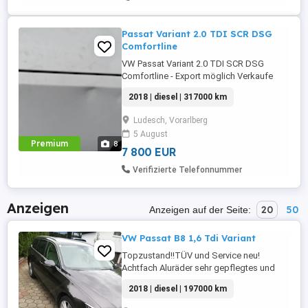
Passat Variant 2.0 TDI SCR DSG
Comfortline
VW Passat Variant 2.0 TDI SCR DSG
Comfortline - Export möglich Verkaufe
meinen VW Passat Comfortline, Baujahr
2018 | diesel | 317000 km
2018. 2.0 TDI, 150 PS DSG-Automatik
315.000 km Pickerl gültig bis 06 2026
Ludesch, Vorarlberg
Comfortline-Ausstattung Fahrzeug ist
5 August
fahrbereit und wird noch täglich genutzt.
Premium
8
Alters- und kilometerbedingte
7 800 EUR
Gebrauchsspuren ...
Verifizierte Telefonnummer
Anzeigen
20
50
Anzeigen auf der Seite:
VW Passat B8 1,6 Tdi Variant
Topzustand!!TÜV und Service neu!
Achtfach Aluräder sehr gepflegtes und
sauberes Fahrzeug mit Parksystem,
2018 | diesel | 197000 km
Distronic,Navigation ect! TÜV 12 2026