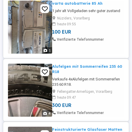
varta autobatterie 85 Ah
1 jahr alt Vollgeladen sehr guter zustand
Nüziders, Vorarlberg
heute 09:55
100 EUR
Verifizierte Telefonnummer
1
Alufelgen mit Sommerreifen 235 60
R18
Verkaufe 4xAlufelgen mit Sommerreifen
235 60 R18.
Fellengatter-Amerlügen, Vorarlberg
heute 09:47
300 EUR
Verifizierte Telefonnummer
4
Feinstrukturierte Glasfaser Matten