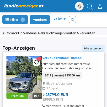
ländle
anzeiger
.at
Filter
Vandans
Automarkt in Vandans: Gebrauchtwagen kaufen & verkaufen
Top-Anzeigen
Alle anzeigen
Verkauf Hyundai Tucson
9
Zum Verkauf steht der immer treue
Hyundai Tucson ! Fahrzeug ist 8-fach
bereift auf Alugelgen. Bremsen hinten neu!
2019 | benzin | 135000 km
Preis ist VHB
Bludenz, Vorarlberg
3 August
13799.0 EUR
Premium
10
13999.0 EUR
Verifizierte Telefonnummer