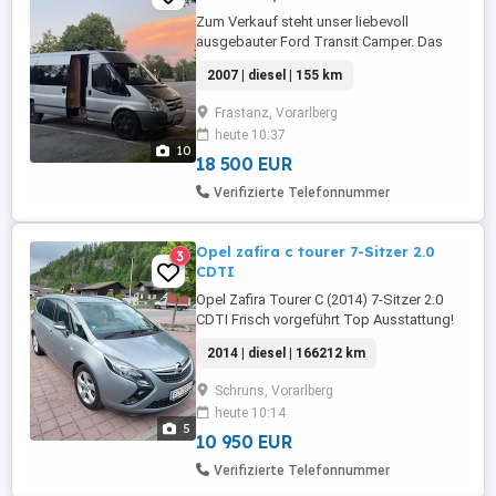
Zum Verkauf steht unser liebevoll
ausgebauter Ford Transit Camper. Das
Fahrzeug war ursprünglich ein 14-Sitzer
2007 | diesel | 155 km
Schulbus. Der Camper befindet sich in
einem sehr gepflegten Zustand, ist
Frastanz, Vorarlberg
technisch zuverlässig und sofort
heute 10:37
einsatzbereit. Besonders hervorzuheben
10
ist der außergewöhnlich gute
18 500 EUR
Karosseriezustand ...
Verifizierte Telefonnummer
Opel zafira c tourer 7-Sitzer 2.0
3
CDTI
Opel Zafira Tourer C (2014) 7-Sitzer 2.0
CDTI Frisch vorgeführt Top Ausstattung!
Verkaufe meinen topgepflegten Opel
2014 | diesel | 166212 km
Zafira Tourer C wegen Neuanschaffung.
Der Wagen bietet Platz für die ganze
Schruns, Vorarlberg
Familie und ist frisch vorgeführt (Pickerl
heute 10:14
TÜV neu) einfach einsteigen und
5
sorgenfrei losfahren! Modell: ...
10 950 EUR
Verifizierte Telefonnummer