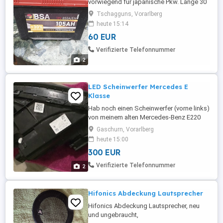
vorwiegend für japanische Pkw. Länge 30
cm Höhe 21 cm Tiefe 17 cm
Tschagguns, Vorarlberg
heute 15:14
60 EUR
Verifizierte Telefonnummer
2
LED Scheinwerfer Mercedes E
Klasse
Hab noch einen Scheinwerfer (vorne links)
von meinem alten Mercedes-Benz E220
Baujahr 2019 übrig den ich einbauen
Gaschurn, Vorarlberg
wollte. Auto existiert aber nicht mehr.
heute 15:00
300 EUR
Verifizierte Telefonnummer
2
Hifonics Abdeckung Lautsprecher
Hifonics Abdeckung Lautsprecher, neu
und ungebraucht,