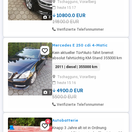
Tschagguns, Vorarlberg
heute 15:17
10800.0 EUR
8
19800.0 EUR
Verifizierte Telefonnummer
Mercedes E 250 cdi 4-Matic
Kein aktueller Tüv!!Auto fährt bremst
absolut fahrtüchtig KM-Stand 355000 km
diverse Dellen und Kratzer!Ein
2011 | diesel | 355000 km
Hydrostössel klappert!MB-Wartung bis
250000km!Frontscheibe hat auch einen
Tschagguns, Vorarlberg
Riss!!
heute 15:16
4900.0 EUR
7
5500.0 EUR
Verifizierte Telefonnummer
Autobatterie
4
Knapp 3 Jahre alt ist in Ordnung