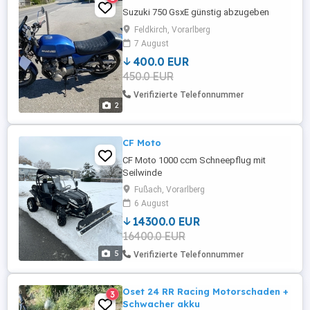
Suzuki 750 GsxE günstig abzugeben
Feldkirch, Vorarlberg
7 August
400.0 EUR
450.0 EUR
Verifizierte Telefonnummer
2
CF Moto
CF Moto 1000 ccm Schneepflug mit
Seilwinde
Fußach, Vorarlberg
6 August
14300.0 EUR
16400.0 EUR
5
Verifizierte Telefonnummer
Oset 24 RR Racing Motorschaden +
3
Schwacher akku