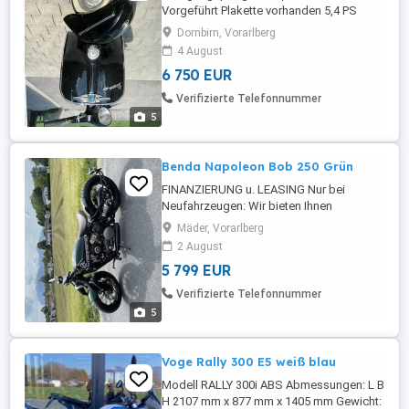
Vorgeführt Plakette vorhanden 5,4 PS
Zahlreiches Zubehör 240km Benzin
Dornbirn, Vorarlberg
4 August
6 750 EUR
Verifizierte Telefonnummer
5
Benda Napoleon Bob 250 Grün
FINANZIERUNG u. LEASING Nur bei
Neufahrzeugen: Wir bieten Ihnen
günstigste Finanzierungs- und
Mäder, Vorarlberg
Leasingangebote speziell für Sie
2 August
maßgeschneidert. Wir beraten Sie gerne
5 799 EUR
und berechnen Ihnen Ihr ganz
persönliches Finanzierungsangebot!
Verifizierte Telefonnummer
Preise sind inkl. 20% MwSt. fahrbereit,
5
typisiert & inklusive Auslieferungsservice.
...
Voge Rally 300 E5 weiß blau
Modell RALLY 300i ABS Abmessungen: L B
H 2107 mm x 877 mm x 1405 mm Gewicht: