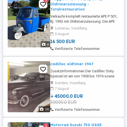
1
Oldtimerzulassung -
Totalrestauration
Verkaufe komplett restaurierte APE P 501,
Bj. 1992 mit Oldtimerzulassung. Die APE
besteht fast komplett aus Neuteilen. Der
Lustenau, Vorarlberg
Motor wurde neu aufgebaut. Kabine und
8 August
Pritsche sandgestrahlt, speziell grundiert
16 500 EUR
und neu lackiert in Signalblau (RAL 5005).
6
Umfangreiche Dokumentation mit
Verifizierte Telefonnummer
Fotobuch und Rechnungen ...
cadillac oldtimer 1947
Zusatzinformationen Der Cadillac Sixty
Special ist ein von 1938 bis 1974 sowie
von 1986 bis 1993 produziertes Pkw-
Dornbirn, Vorarlberg
Modell der zum General Motors-Konzern
7 August
gehörenden US- amerikanischen
45000.0 EUR
Fahrzeugmarke Cadillac. Nach
50000.0 EUR
Wiederaufnahme der zivilen Produktion im
Mai 1946 blieb der Sixty Special (nun mit
10
Verifizierte Telefonnummer
der inoffiziellen Zusatzbezeichnung ...
Motorrad Suzuki 750 GSXE
1