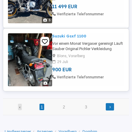
Gepäckträger, Griff- und Sitzheizung,
11 499 EUR
Sturzbügel, Motorschutzplatte,
Handschütze, Quickshifter,
Verifizierte Telefonnummer
Lenkungsdämpfer, Zusatzscheinwerfer,
5
Ladesteckdose ...
Suzuki Gsxf 1100
Vor einem Monat Vergaser gereinigt Läuft
Sauber Original Pichler Verkleidung
Blons, Vorarlberg
29 Juli
900 EUR
Verifizierte Telefonnummer
1
›
‹
1
2
3
Ländleanzeiger
Anzeigen
Vorarlberg
Dornbirn