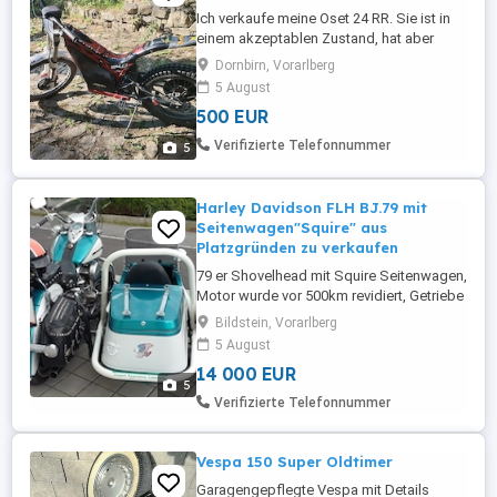
Ich verkaufe meine Oset 24 RR. Sie ist in
einem akzeptablen Zustand, hat aber
einen Motorschaden. ein Seiten Schutz
Dornbirn, Vorarlberg
fehlt.
5 August
500 EUR
Verifizierte Telefonnummer
5
Harley Davidson FLH BJ.79 mit
Seitenwagen"Squire" aus
Platzgründen zu verkaufen
79 er Shovelhead mit Squire Seitenwagen,
Motor wurde vor 500km revidiert, Getriebe
detto Aus Platzgründen ( habe noch ein
Bildstein, Vorarlberg
paar andere Motorräder) muss ich meinen
5 August
Bestand verkleinern. Seitenwagen
14 000 EUR
gefahren bin ich damals in erster Linie
5
wegen der Enkelkinder. Momentan ist sie
Verifizierte Telefonnummer
nur Solo zur Probefahrt ...
Vespa 150 Super Oldtimer
Garagengepflegte Vespa mit Details