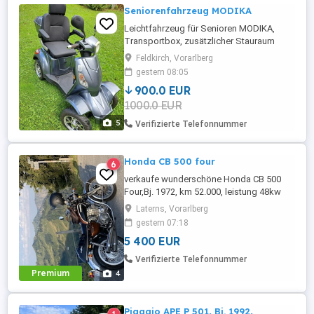
Seniorenfahrzeug MODIKA
Leichtfahrzeug für Senioren MODIKA,
Transportbox, zusätzlicher Stauraum
unter dem Sitz, Einzeltypisierung für
Feldkirch, Vorarlberg
Zulassung im Straßenverkehr, 1118 km,
gestern 08:05
sehr gepflegt
900.0 EUR
1000.0 EUR
5
Verifizierte Telefonnummer
Honda CB 500 four
6
verkaufe wunderschöne Honda CB 500
Four,Bj. 1972, km 52.000, leistung 48kw
(65 PS) läuft einwandfrei.
Laterns, Vorarlberg
gestern 07:18
5 400 EUR
Verifizierte Telefonnummer
Premium
4
Piaggio APE P 501, Bj. 1992,