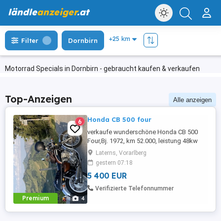
ländle
anzeiger
.at
Filter
Dornbirn
Motorrad Specials in Dornbirn - gebraucht kaufen & verkaufen
Top-Anzeigen
Alle anzeigen
Honda CB 500 four
6
verkaufe wunderschöne Honda CB 500
Four,Bj. 1972, km 52.000, leistung 48kw
(65 PS) läuft einwandfrei.
Laterns, Vorarlberg
gestern 07:18
5 400 EUR
Verifizierte Telefonnummer
Premium
4