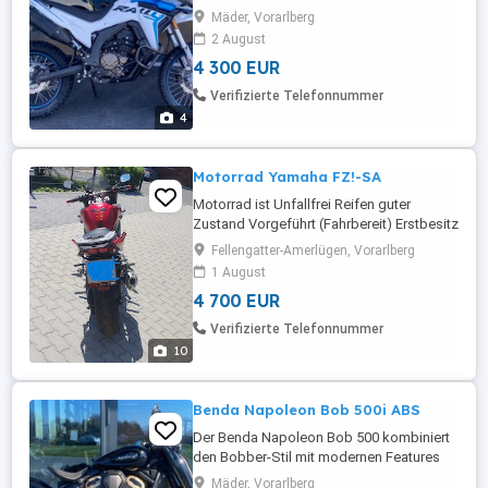
158 kg Motor: flüssigkeitsgekühlter 1-
Mäder, Vorarlberg
Zylinder-Viertaktmotor mit 4 Ventilen und
2 August
elektronischer Einspritzung Getriebe: 6
4 300 EUR
Gang Hubraum:292 ccm Leistung: 21 kW
bei 9000 U min Höchstgeschwindigkeit:
Verifizierte Telefonnummer
125 km h Bremssystem vorne: Wave-
4
Bremsscheibe ...
Motorrad Yamaha FZ!-SA
Motorrad ist Unfallfrei Reifen guter
Zustand Vorgeführt (Fahrbereit) Erstbesitz
viel Zubehör 79711 km
Fellengatter-Amerlügen, Vorarlberg
1 August
4 700 EUR
Verifizierte Telefonnummer
10
Benda Napoleon Bob 500i ABS
Der Benda Napoleon Bob 500 kombiniert
den Bobber-Stil mit modernen Features
und einem V-Twin-Motor. Motor: Der
Mäder, Vorarlberg