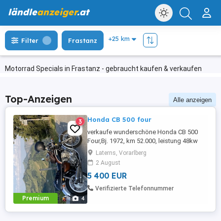
ländle
anzeiger
.at
Filter
Frastanz
Motorrad Specials in Frastanz - gebraucht kaufen & verkaufen
Top-Anzeigen
Alle anzeigen
Honda CB 500 four
3
verkaufe wunderschöne Honda CB 500
Four,Bj. 1972, km 52.000, leistung 48kw
(65 PS) läuft einwandfrei.
Laterns, Vorarlberg
2 August
5 400 EUR
Verifizierte Telefonnummer
Premium
4