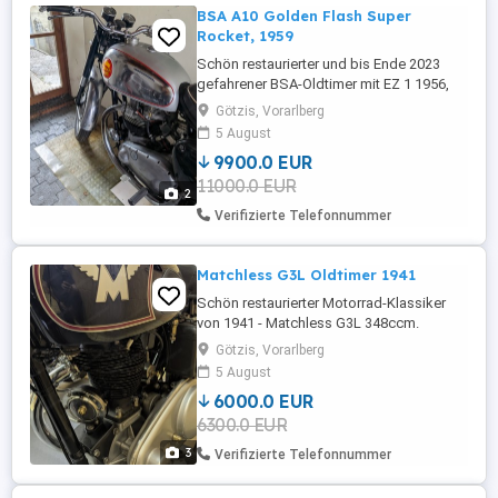
BSA A10 Golden Flash Super
Rocket, 1959
Schön restaurierter und bis Ende 2023
gefahrener BSA-Oldtimer mit EZ 1 1956,
österr. Papiere
Götzis, Vorarlberg
5 August
9900.0 EUR
11000.0 EUR
2
Verifizierte Telefonnummer
Matchless G3L Oldtimer 1941
Schön restaurierter Motorrad-Klassiker
von 1941 - Matchless G3L 348ccm.
Götzis, Vorarlberg
5 August
6000.0 EUR
6300.0 EUR
3
Verifizierte Telefonnummer