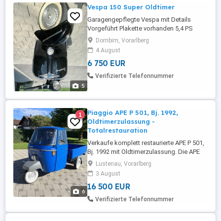
Vespa 150 Super Oldtimer
Garagengepflegte Vespa mit Details
Vorgeführt Plakette vorhanden 5,4 PS
Zahlreiches Zubehör 240km Benzin
Dornbirn, Vorarlberg
4 August
6 750 EUR
Verifizierte Telefonnummer
5
Piaggio APE P 501, Bj. 1992,
1
Oldtimerzulassung -
Totalrestauration
Verkaufe komplett restaurierte APE P 501,
Bj. 1992 mit Oldtimerzulassung. Die APE
besteht fast komplett aus Neuteilen. Der
Lustenau, Vorarlberg
Motor wurde neu aufgebaut. Kabine und
3 August
Pritsche sandgestrahlt, speziell grundiert
16 500 EUR
und neu lackiert in Signalblau (RAL 5005).
6
Umfangreiche Dokumentation mit
Verifizierte Telefonnummer
Fotobuch und Rechnungen ...