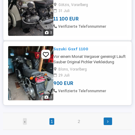
Papiere.
Götzis, Vorarlberg
31 Juli
11 100 EUR
Verifizierte Telefonnummer
3
Suzuki Gsxf 1100
Vor einem Monat Vergaser gereinigt Läuft
Sauber Original Pichler Verkleidung
Blons, Vorarlberg
29 Juli
900 EUR
Verifizierte Telefonnummer
1
›
‹
1
2