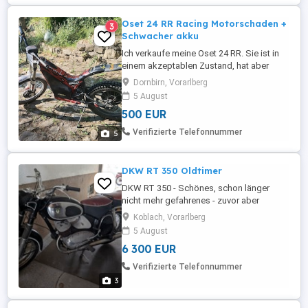
Oset 24 RR Racing Motorschaden +
3
Schwacher akku
Ich verkaufe meine Oset 24 RR. Sie ist in
einem akzeptablen Zustand, hat aber
einen Motorschaden. ein Seiten Schutz
Dornbirn, Vorarlberg
fehlt.
5 August
500 EUR
Verifizierte Telefonnummer
5
DKW RT 350 Oldtimer
DKW RT 350 - Schönes, schon länger
nicht mehr gefahrenes - zuvor aber
restauriertes - Oldtimer Motorrad aus den
Koblach, Vorarlberg
50iger-Jahren mit österr. Papieren. EZ 7
5 August
1955
6 300 EUR
Verifizierte Telefonnummer
3