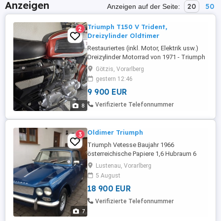
Anzeigen
20
50
Anzeigen auf der Seite:
Triumph T150 V Trident,
2
Dreizylinder Oldtimer
Restauriertes (inkl. Motor, Elektrik usw.)
Dreizylinder Motorrad von 1971 - Triumph
T150 V Trident
Götzis, Vorarlberg
gestern 12:46
9 900 EUR
Verifizierte Telefonnummer
8
Oldimer Triumph
3
Triumph Vetesse Baujahr 1966
österreichische Papiere 1,6 Hubraum 6
Zylinder Doppelvergaser Cabrio restauriert
Lustenau, Vorarlberg
komplett Motor Getriebe alles ok
5 August
Vergaser Überprüft Siitze neu Dach ok
18 900 EUR
sehr seltenes Fahrzeug
Verifizierte Telefonnummer
7