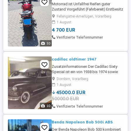
Motorrad ist Unfallfrei Reifen guter
Zustand Vorgeführt (Fahrbereit) Erstbesitz
viel Zubehör 79711 km
Fellengatter-Amerlügen, Vorarlberg
1 August
4 700 EUR
Verifizierte Telefonnummer
10
cadillac oldtimer 1947
Zusatzinformationen Der Cadillac Sixty
Special ist ein von 1938 bis 1974 sowie
von 1986 bis 1993 produziertes Pkw-
Dornbirn, Vorarlberg
Modell der zum General Motors-Konzern
1 August
gehörenden US- amerikanischen
45000.0 EUR
Fahrzeugmarke Cadillac. Nach
50000.0 EUR
Wiederaufnahme der zivilen Produktion im
Mai 1946 blieb der Sixty Special (nun mit
10
Verifizierte Telefonnummer
der inoffiziellen Zusatzbezeichnung ...
Benda Napoleon Bob 500i ABS
Der Benda Napoleon Bob 500 kombiniert