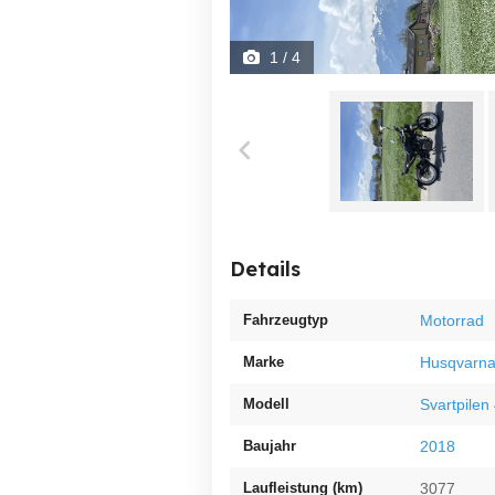
1
/ 4
Details
Fahrzeugtyp
Motorrad
Marke
Husqvarn
Modell
Svartpilen
Baujahr
2018
Laufleistung (km)
3077