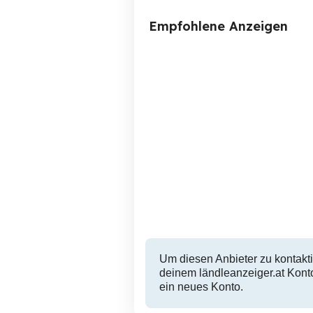
Empfohlene Anzeigen
Verkaufe Suzuki Gladius
650 Vhb
Feldkirch-Tisis
2,800 EUR
Um diesen Anbieter zu kontakti
deinem ländleanzeiger.at Konto
ein neues Konto.