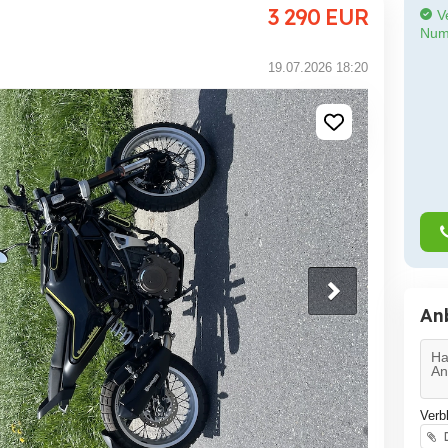
3 290
EUR
Ve
Num
19.07.2026 18:20
An
Verb
D