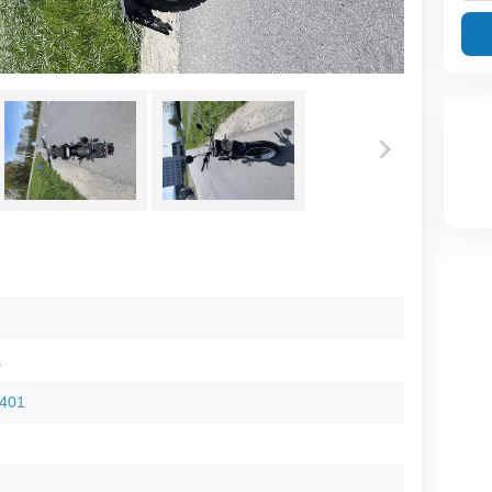
a
 401