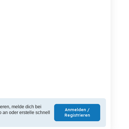
Harley Sportster 1250 S
Ducati desert x sehr guter
Verkaufe
Zustand
Tosters
Hohenems
B
16,690 EUR
12,250 EUR
3,
eren, melde dich bei
Anmelden /
 an oder erstelle schnell
Registrieren