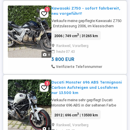
Kawasaki Z750 - sofort fahrbereit,
5
neu vorgeführt!
Verkaufe meine gepflegte Kawasaki Z750
, Erstzulassung 2006, im klassischem
Schwarz. ÖAMTC vorgeführt 02 2027
3
2006 | 749 cm
| 31265 km
Zubehör: zusätzliche Auspuffanlage
Privatverkauf, daher keine Garantie,
Rankweil, Vorarlberg
Gewährleistung oder Rücknahme.
heute 07:43
6
3 800 EUR
Verifizierte Telefonnummer
Ducati Monster 696 ABS Termignoni
3
Carbon Aufsteigen und Losfahren
nur 13.500 km
Verkaufe meine sehr gepflegt Ducati
Monster 696 ABS in der seltenen Farbe
Weiß. Daten: * Erstzulassung: 2012 * 54,5
3
2012 | 696 cm
| 13500 km
kW (74 PS) * 13.500 km * ABS * Unfallfrei
* Neu vorgeführt Pickerl gültig bis 07 2027
Rankweil, Vorarlberg
* Termignoni Carbon-Endschalldämpfer *
8