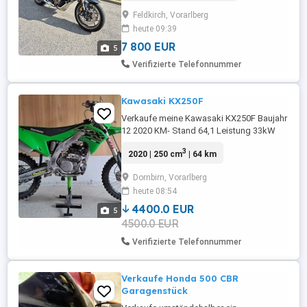
Kennzeichenhalter, Brems
Feldkirch, Vorarlberg
Kupplungshebel, echt Karbon seitenteil,
heute 09:39
tankpads.
7 800 EUR
5
Verifizierte Telefonnummer
Kawasaki KX250F
Verkaufe meine Kawasaki KX250F Baujahr
12 2020 KM- Stand 64,1 Leistung 33kW
45PS Das Motorrad hat neue Bremsen, die
3
2020 | 250 cm
| 64 km
Reifen sind 9 Betriebsstunden alt, Motor
läuft einwandfrei, Motorradständer ist
Dornbirn, Vorarlberg
auch dabei
heute 08:54
4400.0 EUR
5
4500.0 EUR
Verifizierte Telefonnummer
Verkaufe Honda 500 CBR
Garagenstück