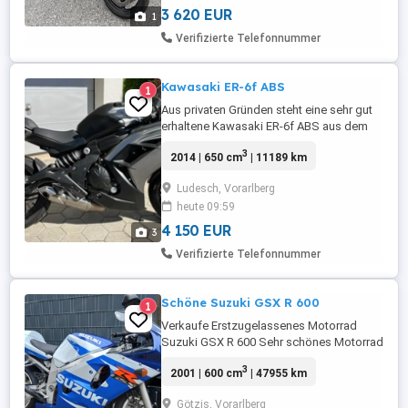
3 620 EUR
1
Verifizierte Telefonnummer
Kawasaki ER-6f ABS
1
Aus privaten Gründen steht eine sehr gut
erhaltene Kawasaki ER-6f ABS aus dem
Jahr 2014 mit nur 11.189 km Laufleistung
3
2014 | 650 cm
| 11189 km
zum Verkauf. 72 PS (53 kW) ideal für
Einsteiger und Wiedereinsteiger. Pickerl
Ludesch, Vorarlberg
gültig bis Sep. 2026. Neue Reifen sofort
heute 09:59
fahrbereit Nur 1 Vorbesitzer ABS für
zusätzliche Sicherheit Das ...
4 150 EUR
3
Verifizierte Telefonnummer
Schöne Suzuki GSX R 600
1
Verkaufe Erstzugelassenes Motorrad
Suzuki GSX R 600 Sehr schönes Motorrad
in einem sehr guten Zustand.
3
2001 | 600 cm
| 47955 km
Garagengepflegt, Unfallfrei, Top Zustand.
Technische Daten * Baujahr: 2001
Götzis, Vorarlberg
Hubraum: 599 Zylinder: 4 PS KW: 116 85