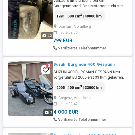
Verkaufe umständehalber ein
Garagenmotrad! Das Motorrad steht seit
17 Jahren sauber in einer Garage!Wird als
3
1991 | 500 cm
| 49000 km
Bastlerfahrzeug verkauft! Baujahr 1991
500ccm 37KW Guter Zustand !
Dornbirn, Vorarlberg
Garagenfundstück Original zustand!
heute 08:50
Weitere infos gerne melden!
10
799 EUR
Verifizierte Telefonnummer
Suzuki Burgman 400 Gespann
3
SUZUKI 400 BURGMAN GESPANN Neu
vorgeführt BJ 2005 erst 33 tkm gelaufen,
Verschleißteile wurden erneuert, Service
3
2005 | 400 cm
| 33000 km
neu Fahrzeug hat eine Einzelgenehmigung
Bregenz, Vorarlberg
heute 08:42
4 000 EUR
3
Verifizierte Telefonnummer