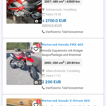
3
2007 | 680 cm
| 63000 km
angemeldet war ist es auch nicht mehr
Vorgeführt. 680 ccm, 48,3 KW, 63000 km
Schwarzach, Vorarlberg
heute 18:08
2700.0 EUR
3
2800.0 EUR
Verifizierte Telefonnummer
Motorrad Honda FMX 650
2
Honda Supermoto mit Krieger
Auspuffanlage und Krümmer
3
2005 | 650 cm
| 28189 km
Alberschwende, Vorarlberg
heute 17:31
2 200 EUR
5
Verifizierte Telefonnummer
Motorrad Suzuki V-Strom 650
3