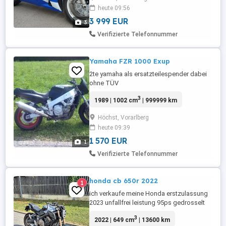
heute 09:56
Fahrzeuggewicht (kg): 188 Sitzhöhe
(mm): 830 Vergaserluftschraube:
3 999 EUR
3
EINSPRITZUNG 38MM Anschauen ...
Verifizierte Telefonnummer
Yamaha FZR 1000 Exup
2te yamaha als ersatzteilespender dabei
ohne TÜV
3
1989 | 1002 cm
| 999999 km
Höchst, Vorarlberg
heute 09:39
1 570 EUR
1
Verifizierte Telefonnummer
honda cb 650r 2022
1
ich verkaufe meine Honda erstzulassung
2023 unfallfrei leistung 95ps gedrosselt
momentan auf 48ps ist immer in der
3
2022 | 649 cm
| 13600 km
Tiefgarage gestanden. verändert wurde