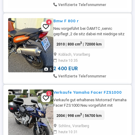
Verifizierte Telefonnummer
Bmw F 800 r
4
Neu vorgeführt bei ÖAMTC ,servic
gepflegt ,2 de sitz dabei mit niedrige sitz
höhe, umfall frei , bitte über watts app
3
2010 | 800 cm
| 72000 km
schreiben bin im urlaub 06603443853
Koblach, Vorarlberg
heute 10:35
2 400 EUR
5
Verifizierte Telefonnummer
Verkaufe Yamaha Facer FZS1000
1
Verkaufe gut erhaltenes Motorrad Yamaha
Facer FZS1000 Neu vorgeführt mit
Rücken-und Seitenkoffern Unfallfrei
3
2004 | 998 cm
| 56700 km
Erstbesitz Baujahr 2004
Schlins, Vorarlberg
heute 10:31