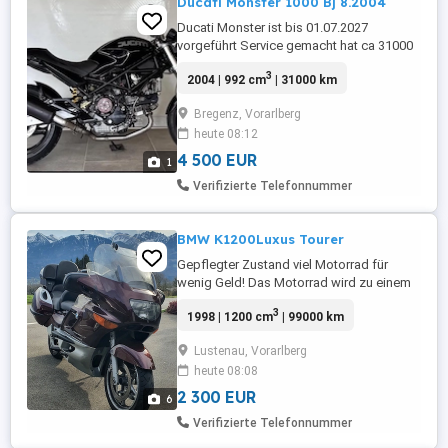
Ducati Monster 1000 Bj 8.2004
Ducati Monster ist bis 01.07.2027
vorgeführt Service gemacht hat ca 31000
km drauf 3 besitzer
3
2004 | 992 cm
| 31000 km
Bregenz, Vorarlberg
heute 08:12
4 500 EUR
1
Verifizierte Telefonnummer
BMW K1200Luxus Tourer
Gepflegter Zustand viel Motorrad für
wenig Geld! Das Motorrad wird zu einem
sehr fairen Preis angeboten! ARBÖ
3
1998 | 1200 cm
| 99000 km
vorgeführt bis 05.2027 Retourgang
hydraulische verstellbare Stoßdämpfer
Lustenau, Vorarlberg
Benzinpumpe neu Luftfilter-Öle neu
heute 08:08
Elektrischer Windschild Griffheizung
Original Radio Bordcomputer Retourgang
2 300 EUR
6
...
Verifizierte Telefonnummer