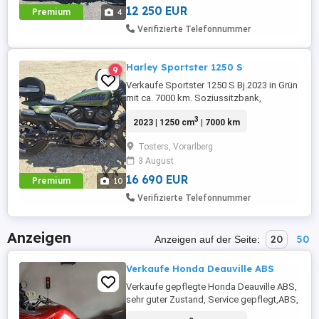
Control ...
12 250 EUR
Premium
4
Verifizierte Telefonnummer
Harley Sportster 1250 S
9
Verkaufe Sportster 1250 S Bj.2023 in Grün
mit ca. 7000 km. Soziussitzbank,
Soziusfußrasten, Elektrisch Verstellbarer
3
2023 | 1250 cm
| 7000 km
Auspuff (Dr. Jekill Mr. Hyde)
Gepäckträger, Legend-Gear- Seitenträger,
Tosters, Vorarlberg
Serviceheft, kleines Windschild,
3 August
Ladegerät, Super Zustand, Tüv 6 28
16 690 EUR
Premium
10
Verifizierte Telefonnummer
Anzeigen
20
50
Anzeigen auf der Seite:
Verkaufe Honda Deauville ABS
Verkaufe gepflegte Honda Deauville ABS,
sehr guter Zustand, Service gepflegt,ABS,
Da das Motorrad heuer nicht mehr