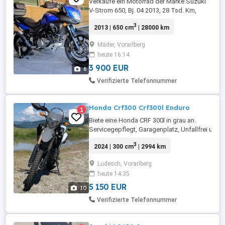
Verkaufe ein Motorrad der Marke Suzuki
V-Strom 650, Bj. 04 2013, 28 Tsd. Km,
vorgeführt bis 04 2027, Garagenfahrzeug,
3
2013 | 650 cm
| 28000 km
EXTRAS: GIVI Koffer, Handprotektoren,
Motorunterfahrschutz und Heck Ständer
Mäder, Vorarlberg
sind im Preis mit inkludiert.
heute 16:14
3 900 EUR
6
Verifizierte Telefonnummer
Honda Crf300 Crf300l Enduro
1
Biete eine Honda CRF 300l in grau an.
Servicegepflegt, Garagenplatz, Unfallfrei und
kein Versand, kein Container ...
3
2024 | 300 cm
| 2994 km
Ludesch, Vorarlberg
heute 14:35
5 150 EUR
10
Verifizierte Telefonnummer