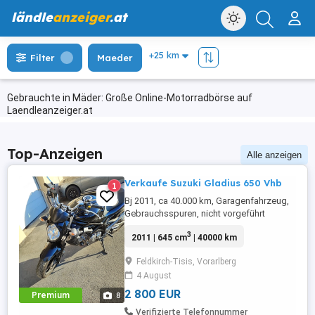
ländle
anzeiger
.at
Filter
Maeder
Gebrauchte in Mäder: Große Online-Motorradbörse auf
Laendleanzeiger.at
Top-Anzeigen
Alle anzeigen
Verkaufe Suzuki Gladius 650 Vhb
1
Bj 2011, ca 40.000 km, Garagenfahrzeug,
Gebrauchsspuren, nicht vorgeführt
3
2011 | 645 cm
| 40000 km
Feldkirch-Tisis, Vorarlberg
4 August
2 800 EUR
Premium
8
Verifizierte Telefonnummer