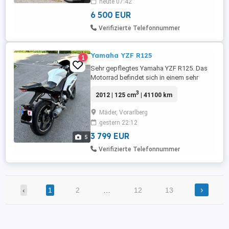
heute 07:42
Sehr gepflegter Zustand *
Garagenfahrzeug Die Ducati befindet ...
6 500 EUR
Verifizierte Telefonnummer
Yamaha YZF R125
1
Sehr gepflegtes Yamaha YZF R125. Das
Motorrad befindet sich in einem sehr
guten Zustand.
3
2012 | 125 cm
| 41100 km
Mäder, Vorarlberg
gestern 22:12
3 799 EUR
5
Verifizierte Telefonnummer
›
‹
1
2
…
12
13