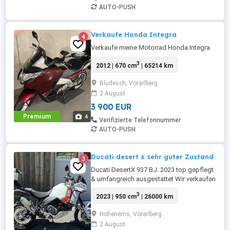
AUTO-PUSH
Verkaufe Honda Integra
4
Verkaufe meine Motorrad Honda Integra
3
2012 | 670 cm
| 65214 km
Bludesch, Vorarlberg
2 August
3 900 EUR
Premium
4
Verifizierte Telefonnummer
AUTO-PUSH
Ducati desert x sehr guter Zustand
3
Ducati DesertX 937 BJ. 2023 top gepflegt
& umfangreich ausgestattet Wir verkaufen
aus unserem Xpert Drivers Fuhrpark
3
2023 | 950 cm
| 26000 km
unsere Ducati DesertX. Fahrzeugdaten
Baujahr: 2023 Kilometerstand: 26.572 km
Hohenems, Vorarlberg
937 cm V2 110 PS Ausstattung Ducati
2 August
Quick Shift Up Down Tempomat Cruise