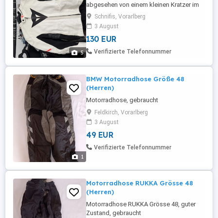
abgesehen von einem kleinen Kratzer im
Brustbereich. Ärmel, Kragen, alles top,
Schnifis, Vorarlberg
siehe Fotos. Protektoren für Ellbogen,
3 August
Innenfutter zum rausnehmen. Tasche für
130 EUR
Rückenprotektor. Größe 54, fällt aber
kleiner aus! Abholung - auch wegen
Verifizierte Telefonnummer
5
Anprobe - bevorzugt, Versand ist ...
BMW Motorradhose Größe 48
(Herren)
Motorradhose, gebraucht
Feldkirch, Vorarlberg
3 August
49 EUR
Verifizierte Telefonnummer
1
Motorradhose RUKKA Grösse 48
(Herren)
Motorradhose RUKKA Grösse 48, guter
Zustand, gebraucht