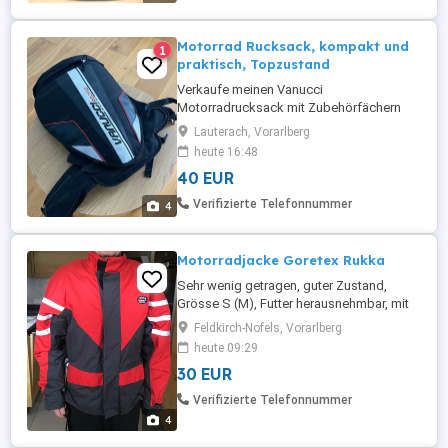
Motorrad Rucksack, kompakt und
1
praktisch, Topzustand
Verkaufe meinen Vanucci
Motorradrucksack mit Zubehörfächern
und mit Dehnfalte.
Lauterach, Vorarlberg
heute 16:48
40 EUR
Verifizierte Telefonnummer
4
Motorradjacke Goretex Rukka
Sehr wenig getragen, guter Zustand,
Grösse S (M), Futter herausnehmbar, mit
Schulterprotektoren
Feldkirch-Nofels, Vorarlberg
heute 09:29
30 EUR
Verifizierte Telefonnummer
4