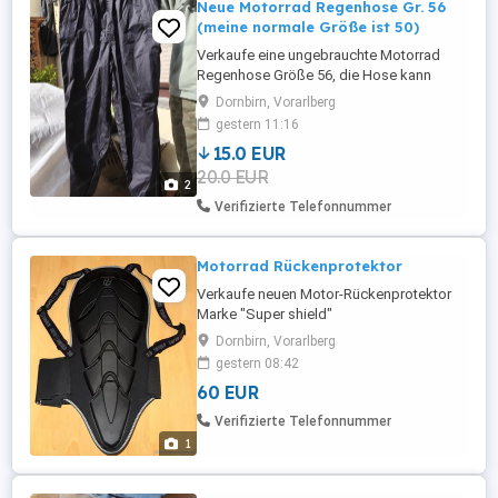
Neue Motorrad Regenhose Gr. 56
(meine normale Größe ist 50)
Verkaufe eine ungebrauchte Motorrad
Regenhose Größe 56, die Hose kann
seitlich geöffnet werden, lässt sich also
Dornbirn, Vorarlberg
superleicht überziehen, um 15,- Euro
gestern 11:16
abzugeben
15.0 EUR
20.0 EUR
2
Verifizierte Telefonnummer
Motorrad Rückenprotektor
Verkaufe neuen Motor-Rückenprotektor
Marke "Super shield"
Dornbirn, Vorarlberg
gestern 08:42
60 EUR
Verifizierte Telefonnummer
1