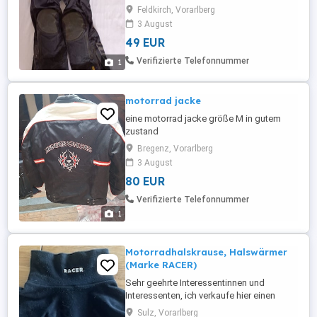
Feldkirch, Vorarlberg
3 August
49 EUR
Verifizierte Telefonnummer
1
motorrad jacke
eine motorrad jacke größe M in gutem
zustand
Bregenz, Vorarlberg
3 August
80 EUR
Verifizierte Telefonnummer
1
Motorradhalskrause, Halswärmer
(Marke RACER)
Sehr geehrte Interessentinnen und
Interessenten, ich verkaufe hier einen
leichte Halskrause für
Sulz, Vorarlberg