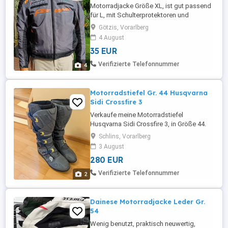
Motorradjacke Größe XL, ist gut passend
für L, mit Schulterprotektoren und
Ellbogenprotektoren, herauszippbare
Götzis, Vorarlberg
Innenjacke für kühlere Tage, gebraucht -
4 August
aber fast wie neu, nur Abholung
35 EUR
Verifizierte Telefonnummer
4
Motorradstiefel Gr. 44 Husqvarna
Sidi Crossfire 3
Verkaufe meine Motorradstiefel
Husqvarna Sidi Crossfire 3, in Größe 44.
Sind ca. 2 Jahre alt und in gutem Zustand.
Schlins, Vorarlberg
Wurden nur auf der Straße bewegt.
3 August
280 EUR
Verifizierte Telefonnummer
2
Dainese Motorradjacke Leder Gr.
54
Wenig benutzt, praktisch neuwertig,