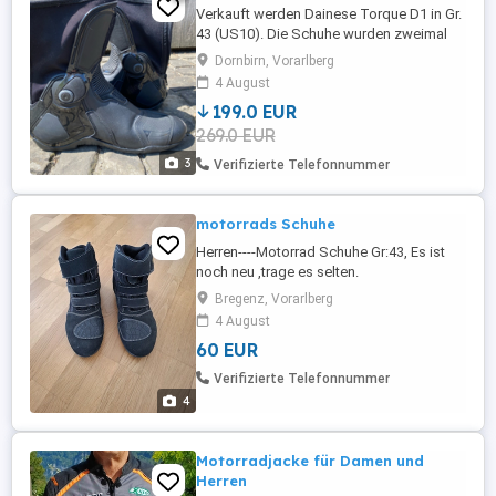
Verkauft werden Dainese Torque D1 in Gr.
43 (US10). Die Schuhe wurden zweimal
getragen und sind so gut wie neu. Siehe
Dornbirn, Vorarlberg
auch: Dainese Steel Pro L in Dornbirn -
4 August
Motorradbekleidung Herren - kostenlose
199.0 EUR
Kleinanzeigen bei Laendleanzeiger.at
269.0 EUR
Dainese Laguna Seca 4 perforiert in
Dornbirn - Motorradbekleidung ...
3
Verifizierte Telefonnummer
motorrads Schuhe
Herren----Motorrad Schuhe Gr:43, Es ist
noch neu ,trage es selten.
Bregenz, Vorarlberg
4 August
60 EUR
Verifizierte Telefonnummer
4
Motorradjacke für Damen und
Herren