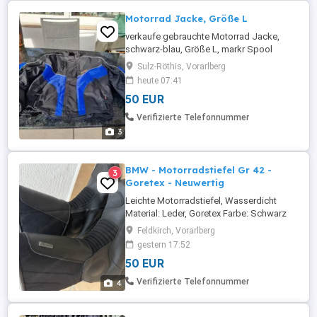
Motorrad Jacke, Größe L
verkaufe gebrauchte Motorrad Jacke,
schwarz-blau, Größe L, markr Spool
Sulz-Röthis, Vorarlberg
heute 07:41
50 EUR
Verifizierte Telefonnummer
3
BMW - Motorradstiefel Gr 42 -
3
Goretex - Neuwertig
Leichte Motorradstiefel, Wasserdicht
Material: Leder, Goretex Farbe: Schwarz
Größe: 42 5 mal getragen
Feldkirch, Vorarlberg
gestern 17:52
50 EUR
Verifizierte Telefonnummer
4