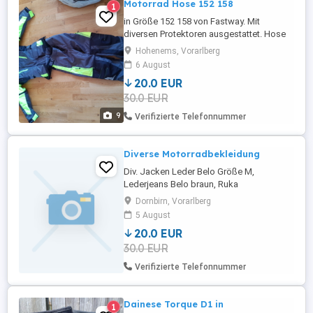
Motorrad Hose 152 158
1
in Größe 152 158 von Fastway. Mit
diversen Protektoren ausgestattet. Hose
in der Länge verstellbar. Neuwertig; nur 2x
Hohenems, Vorarlberg
getragen. NP 160EUR
6 August
20.0 EUR
30.0 EUR
9
Verifizierte Telefonnummer
Diverse Motorradbekleidung
Div. Jacken Leder Belo Größe M,
Lederjeans Belo braun, Ruka
Touringjacke, Moto dicke Touringjacke
Dornbirn, Vorarlberg
etc. Alles Verhandlungssache,
5 August
20.0 EUR
30.0 EUR
Verifizierte Telefonnummer
Dainese Torque D1 in
1