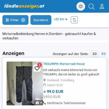
ländle
anzeiger
.at
Filter
Dornbirn
Motorradbekleidung Herren in Dornbirn - gebraucht kaufen &
verkaufen
Anzeigen
20
50
Anzeigen auf der Seite:
TRIUMPH Motorrad Hose
1
Ich verkaufe meine Motorrad Hose von
TRIUMPH, die ich leider zu groß gekauft
habe! Nur 3x getragen! Neupreis 300 Euro
Rankweil, Vorarlberg
Größe 32 D30 lt. Foto oben Herrengröße
heute 18:29
48 50
99.0 EUR
149.0 EUR
4
Verifizierte Telefonnummer