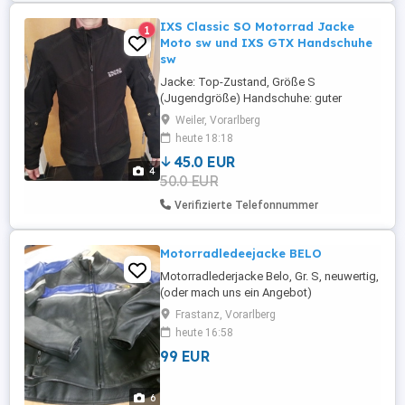
IXS Classic SO Motorrad Jacke
1
Moto sw und IXS GTX Handschuhe
sw
Jacke: Top-Zustand, Größe S
(Jugendgröße) Handschuhe: guter
Zustand, Größe M Privatverkauf: Kleidung
Weiler, Vorarlberg
gebraucht, ohne Garantie, bzw.
heute 18:18
Gewährleistung und ohne Rücknahme
45.0 EUR
Verkauf nur gegen Abholung in 6837
4
50.0 EUR
Weiler Beschreibung lt. Internet: -
Obermaterial wasserdicht und
Verifizierte Telefonnummer
atmungsaktiv, Nähte nicht verschweißt -
Elastisches ...
Motorradledeejacke BELO
Motorradlederjacke Belo, Gr. S, neuwertig,
(oder mach uns ein Angebot)
Frastanz, Vorarlberg
heute 16:58
99 EUR
6