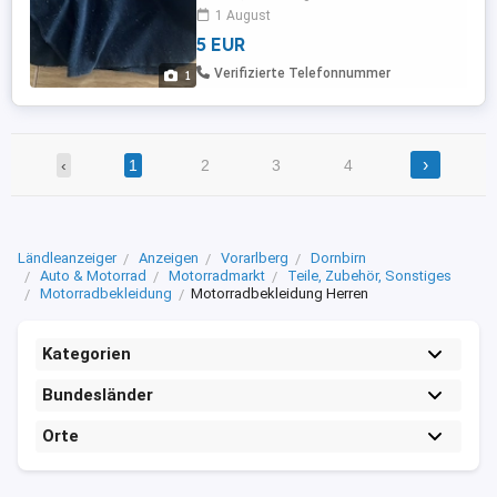
Motorradausfahrten. Da es ein
1 August
Privatverkauf ist, kann ich keine Garantie
5 EUR
oder Rücknahme anbieten. Die Ware kann
gerne besichtigt und abgehollt oder
Verifizierte Telefonnummer
1
gegen Aufpreis versendet werden. Für
Preisvorschläge ...
›
‹
1
2
3
4
Ländleanzeiger
Anzeigen
Vorarlberg
Dornbirn
Auto & Motorrad
Motorradmarkt
Teile, Zubehör, Sonstiges
Motorradbekleidung
Motorradbekleidung Herren
Kategorien
Bundesländer
Orte