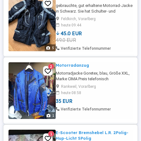
gebrauchte, gut erhaltene Motorrad-Jacke
in Schwarz. Sie hat Schulter- und
Ellbogenschutz und einen leichten,
Feldkirch, Vorarlberg
austauschbaren Rückenprotektor. Die
heute 09:44
Grösse ist vermutlich 38 M.
45.0 EUR
49.0 EUR
5
Verifizierte Telefonnummer
Motorradanzug
2
Motorradjacke Goretex, blau, Größe XXL,
Marke CIMA Preis telefonisch
verhandelbar 06644702472
Rankweil, Vorarlberg
heute 08:58
35 EUR
Verifizierte Telefonnummer
1
E-Scooter Bremshebel L.R. 2Polig-
1
Hup-Licht 5Polig