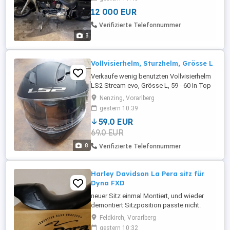
12 000 EUR
Verifizierte Telefonnummer
3
Vollvisierhelm, Sturzhelm, Grösse L
Verkaufe wenig benutzten Vollvisierhelm
LS2 Stream evo, Grösse L, 59 - 60 In Top
Zustand, keine Kratzer im Visier, auch die
Nenzing, Vorarlberg
Innenpüolsterung ist sauber. Der Helm
gestern 10:39
wurde nur von meiner Tochter benutzt, so
59.0 EUR
lange sie einen Motorroller hatte.
69.0 EUR
Nichtraucher! Der Helm hat innerhalb des
glasklaren Visiers zusätzlich ...
8
Verifizierte Telefonnummer
Harley Davidson La Pera sitz für
Dyna FXD
neuer Sitz einmal Montiert, und wieder
demontiert Sitzposition passte nicht.
Neupreis 450.-
Feldkirch, Vorarlberg
gestern 10:32