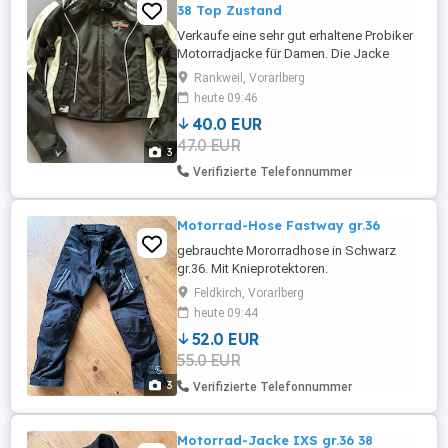
38 Top Zustand
Verkaufe eine sehr gut erhaltene Probiker
Motorradjacke für Damen. Die Jacke
wurde nur wenig getragen und befindet
Rankweil, Vorarlberg
sich in einem sehr gepflegten Zustand.
heute 09:46
Ausstattung: * Größe 38 (fällt eher klein
40.0 EUR
aus) * Schwarz Weiß *
47.0 EUR
Belüftungsreißverschlüsse * Mehrere
3
Taschen * Verstellbare Ärmel *
Verifizierte Telefonnummer
Verbindungsreißverschluss ...
Motorrad-Hose Fastway gr.36
gebrauchte Mororradhose in Schwarz
gr.36. Mit Knieprotektoren.
Feldkirch, Vorarlberg
heute 09:44
52.0 EUR
55.0 EUR
3
Verifizierte Telefonnummer
Motorrad-Jacke IXS gr.36 38