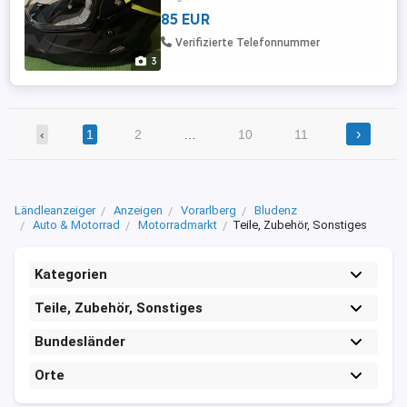
85 EUR
Verifizierte Telefonnummer
3
›
‹
1
2
…
10
11
Ländleanzeiger
Anzeigen
Vorarlberg
Bludenz
Auto & Motorrad
Motorradmarkt
Teile, Zubehör, Sonstiges
Kategorien
Teile, Zubehör, Sonstiges
Bundesländer
Orte