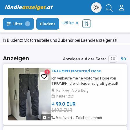
ländle
anzeiger
.at
Filter
Bludenz
In Bludenz: Motorradteile und Zubehör bei Laendleanzeiger.at!
Anzeigen
20
50
Anzeigen auf der Seite:
TRIUMPH Motorrad Hose
1
Ich verkaufe meine Motorrad Hose von
TRIUMPH, die ich leider zu groß gekauft
habe! Nur 3x getragen! Neupreis 300 Euro
Rankweil, Vorarlberg
Größe 32 D30 lt. Foto oben Herrengröße
heute 12:21
48 50
99.0 EUR
149.0 EUR
4
Verifizierte Telefonnummer