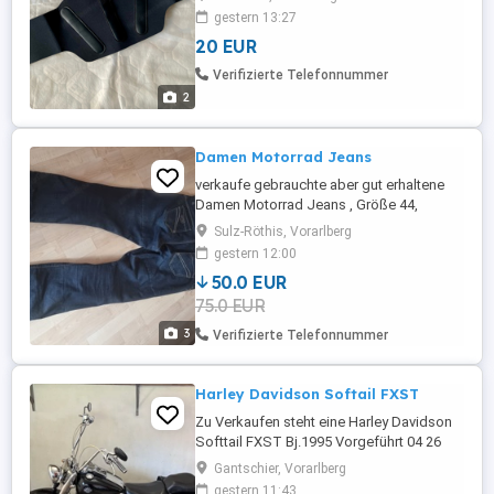
Große M
gestern 13:27
20 EUR
Verifizierte Telefonnummer
2
Damen Motorrad Jeans
verkaufe gebrauchte aber gut erhaltene
Damen Motorrad Jeans , Größe 44,
gekauft Motorrad Loitz, lauterach
Sulz-Röthis, Vorarlberg
gestern 12:00
50.0 EUR
75.0 EUR
3
Verifizierte Telefonnummer
Harley Davidson Softail FXST
Zu Verkaufen steht eine Harley Davidson
Softtail FXST Bj.1995 Vorgeführt 04 26
55000km Sehr guter Zustand . Bei
Gantschier, Vorarlberg
Interesse einfach melden.
gestern 11:43