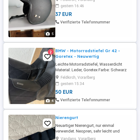
gestern 16:46
37 EUR
Verifizierte Telefonnummer
5
BMW - Motorradstiefel Gr 42 -
2
Goretex - Neuwertig
Leichte Motorradstiefel, Wasserdicht
Material: Leder, Goretex Farbe: Schwarz
Größe: 42 5 mal getragen
Feldkirch, Vorarlberg
gestern 15:34
50 EUR
Verifizierte Telefonnummer
4
Nierengurt
Neuartiger Nierengurt, nur einmal
verwendet. Neopren, sehr leicht und
angenehm zu tragende Ausführung.
Vandans, Vorarlberg