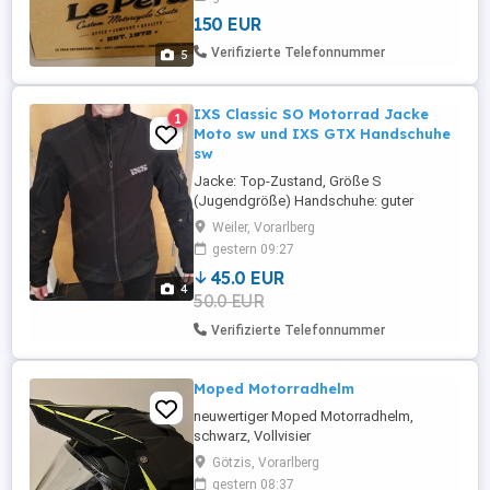
150 EUR
Verifizierte Telefonnummer
5
IXS Classic SO Motorrad Jacke
1
Moto sw und IXS GTX Handschuhe
sw
Jacke: Top-Zustand, Größe S
(Jugendgröße) Handschuhe: guter
Zustand, Größe M Privatverkauf: Kleidung
Weiler, Vorarlberg
gebraucht, ohne Garantie, bzw.
gestern 09:27
Gewährleistung und ohne Rücknahme
45.0 EUR
Verkauf nur gegen Abholung in 6837
4
50.0 EUR
Weiler Beschreibung lt. Internet: -
Obermaterial wasserdicht und
Verifizierte Telefonnummer
atmungsaktiv, Nähte nicht verschweißt -
Elastisches ...
Moped Motorradhelm
neuwertiger Moped Motorradhelm,
schwarz, Vollvisier
Götzis, Vorarlberg
gestern 08:37