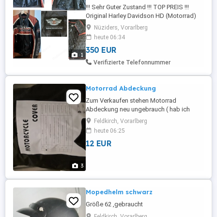
!!! Sehr Guter Zustand !!! TOP PREIS !!!
Original Harley Davidson HD (Motorrad)
Lederjacke in sehr gutem Zustand wenig
Nüziders, Vorarlberg
getragen. --> sowohl für Herren und
heute 06:34
Damen zu tragen * Sehr angenehm zu
350 EUR
Tragen (mit und ohne Motorrad ). Jacke *
1
Ein echter Hingucker sowohl auf dem
Verifizierte Telefonnummer
Motorrad als auch in der Freizeit. * ...
Motorrad Abdeckung
Zum Verkaufen stehen Motorrad
Abdeckung neu ungebrauch ( hab ich
falsch bestellt, grösse mass mich nicht)
Feldkirch, Vorarlberg
heute 06:25
12 EUR
3
Mopedhelm schwarz
Größe 62 ,gebraucht
Feldkirch, Vorarlberg