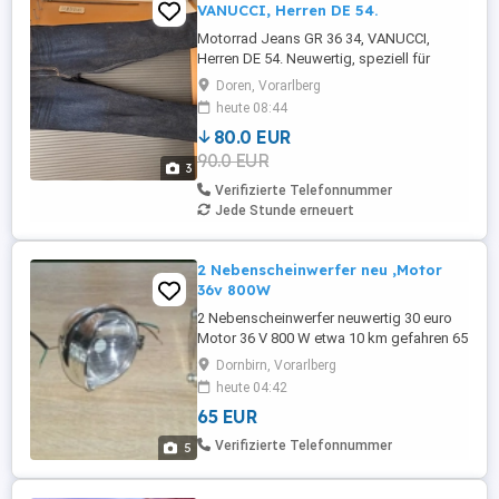
VANUCCI, Herren DE 54.
Motorrad Jeans GR 36 34, VANUCCI,
Herren DE 54. Neuwertig, speziell für
Motorrad fahren ausgerüstet
Doren, Vorarlberg
heute 08:44
80.0 EUR
90.0 EUR
3
Verifizierte Telefonnummer
Jede Stunde erneuert
2 Nebenscheinwerfer neu ,Motor
36v 800W
2 Nebenscheinwerfer neuwertig 30 euro
Motor 36 V 800 W etwa 10 km gefahren 65
euro
Dornbirn, Vorarlberg
heute 04:42
65 EUR
Verifizierte Telefonnummer
5