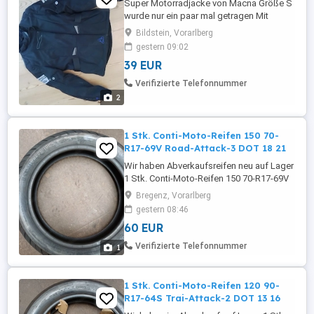
Super Motorradjacke von Macna Größe S
wurde nur ein paar mal getragen Mit
herausnehmbaren Innenfutter Protektoren
Bildstein, Vorarlberg
an Rücken Schulter Elbogen
gestern 09:02
39 EUR
Verifizierte Telefonnummer
2
1 Stk. Conti-Moto-Reifen 150 70-
R17-69V Road-Attack-3 DOT 18 21
Wir haben Abverkaufsreifen neu auf Lager
1 Stk. Conti-Moto-Reifen 150 70-R17-69V
Road-Attack-3 DOT 18 21 Preis Euro 60,00
Bregenz, Vorarlberg
Reifen können bei uns gegen Aufpreis
gestern 08:46
montiert werden
60 EUR
Verifizierte Telefonnummer
1
1 Stk. Conti-Moto-Reifen 120 90-
R17-64S Trai-Attack-2 DOT 13 16