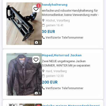
handyhalterung
1
einfache und robuste Handyhalterung für
Motorradlenker; keine Verwendung mehr -
da Motorrad verkauft. Bei Interesse bitte
Höchst, Vorarlberg
NUR anrufen!
gestern 16:41
30 EUR
Verifizierte Telefonnummer
1
Moped,Motorrad Jacken
Zwei NEUE ungetragene Jacken
SOMMER, WINTER.Mit je separaten
Rückenprotektoren.GrößeL Damen.NP:400
Hard, Vorarlberg
.
gestern 12:30
200 EUR
Verifizierte Telefonnummer
5
Verleihe meinen Motorradanhänger!