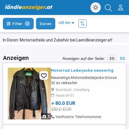
ländle
anzeiger
.at
Filter
Doren
In Doren: Motorradteile und Zubehör bei Laendleanzeiger.at!
Anzeigen
20
50
Anzeigen auf der Seite:
Motorrad Lederjacke neuwertig
Neuwertige Motorradlederjacke Grösse
52 zu verkaufen
Krumbach, Vorarlberg
heute 09:51
80.0 EUR
130.0 EUR
2
Verifizierte Telefonnummer