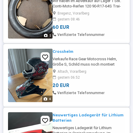
Wir haben im Abverkauf auf Lager 1 Stk.
Conti-Moto-Reifen 120 90-R17-64S Trai-
Attack-2 DOT 13 16 Euro 60,00 Reifen
Bregenz, Vorarlberg
können bei uns gegen Aufpreis montiert
gestern 08:46
werden
60 EUR
Verifizierte Telefonnummer
1
Crosshelm
Verkaufe Race Gear Motocross Helm,
Größe S, Schild muss noch montiert
werden, Schrauben leider nicht mehr
Altach, Vorarlberg
vorhanden. Selbstabholung.
gestern 06:52
20 EUR
Verifizierte Telefonnummer
4
Neuwertiges Ladegerät für Lithium
Batterien
Neuwertiges Ladegerät für Lithium