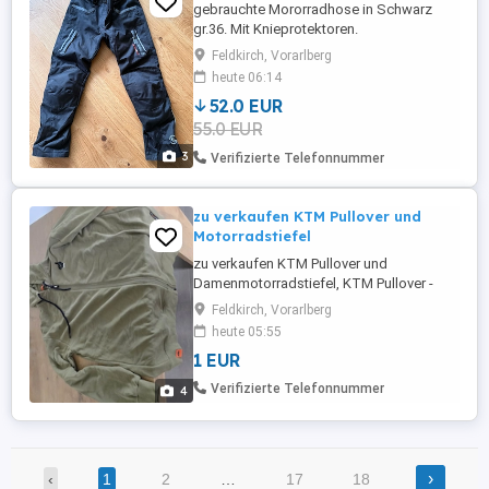
gebrauchte Mororradhose in Schwarz
gr.36. Mit Knieprotektoren.
Feldkirch, Vorarlberg
heute 06:14
52.0 EUR
55.0 EUR
3
Verifizierte Telefonnummer
zu verkaufen KTM Pullover und
Motorradstiefel
zu verkaufen KTM Pullover und
Damenmotorradstiefel, KTM Pullover -
Grösse XL - 29 Euro (so gut wie neu - 1
Feldkirch, Vorarlberg
oder 2 mal getragen),
heute 05:55
Damenmotorradstiefel Probiker - Grösse
1 EUR
39 - 39 Euro (so gut wie neu - 2 mal
getragen), beides zusammen für 60 Euro,
Verifizierte Telefonnummer
4
Selbstabholung Feldkirch Gisingen
›
‹
1
2
…
17
18