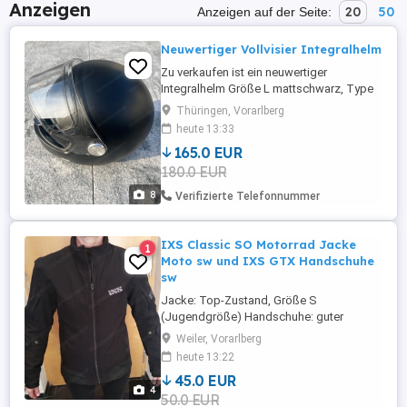
Anzeigen
20
50
Anzeigen auf der Seite:
Neuwertiger Vollvisier Integralhelm
Zu verkaufen ist ein neuwertiger
Integralhelm Größe L mattschwarz, Type
NEX X G100R Purist war max 3 Std gesamt
Thüringen, Vorarlberg
in den Jahren 2 im Einsatz, absolut
heute 13:33
neuwertig mit Schutzsack Neupreis war
165.0 EUR
296,90 inkl. Mwst
180.0 EUR
8
Verifizierte Telefonnummer
IXS Classic SO Motorrad Jacke
1
Moto sw und IXS GTX Handschuhe
sw
Jacke: Top-Zustand, Größe S
(Jugendgröße) Handschuhe: guter
Zustand, Größe M Privatverkauf: Kleidung
Weiler, Vorarlberg
gebraucht, ohne Garantie, bzw.
heute 13:22
Gewährleistung und ohne Rücknahme
45.0 EUR
Verkauf nur gegen Abholung in 6837
4
50.0 EUR
Weiler Beschreibung lt. Internet: -