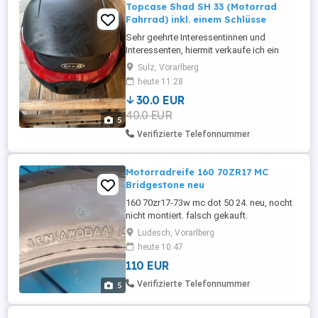
Topcase Shad SH 33 (Motorrad
Fahrrad) inkl. einem Schlüsse
Sehr geehrte Interessentinnen und
Interessenten, hiermit verkaufe ich ein
gebrauchtes Topcase der Marke SHAD.
Sulz, Vorarlberg
Es handelt sich hierbei um das Model
heute 11:28
SH33, bei welchem ein Schlüssel dabei
30.0 EUR
ist. Das Topcase wurde an einem Fahrrad
40.0 EUR
verwendet, kann aber mit einer
5
zusätzlichen Grundplatte auf einem
Verifizierte Telefonnummer
Motorrad ...
Motorradreife 160 70ZR17 MC
Bridgestone neu
160 70zr17-73w mc dot 50 24. neu, nocht
nicht montiert. falsch gekauft.
bridgestobe.
Ludesch, Vorarlberg
heute 10:47
110 EUR
Verifizierte Telefonnummer
5