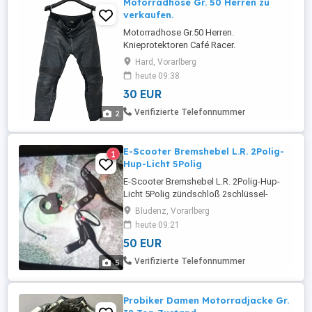
Motorradhose Gr. 50 Herren zu
verkaufen.
Motorradhose Gr.50 Herren.
Knieprotektoren Café Racer.
Hard, Vorarlberg
heute 09:38
30 EUR
Verifizierte Telefonnummer
2
E-Scooter Bremshebel L.R. 2Polig-
1
Hup-Licht 5Polig
E-Scooter Bremshebel L.R. 2Polig-Hup-
Licht 5Polig zündschloß 2schlüssel-
gashebel nur zusammen!
Bludenz, Vorarlberg
heute 09:21
50 EUR
Verifizierte Telefonnummer
5
Probiker Damen Motorradjacke Gr.