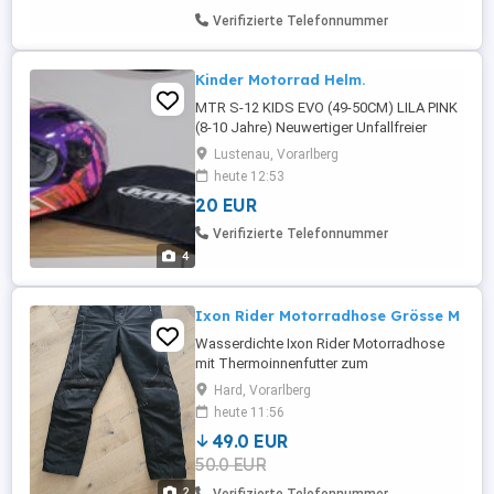
Obermaterial wasserdicht und
Verifizierte Telefonnummer
atmungsaktiv, Nähte nicht verschweißt -
Elastisches ...
Kinder Motorrad Helm.
MTR S-12 KIDS EVO (49-50CM) LILA PINK
(8-10 Jahre) Neuwertiger Unfallfreier
wenig benutzer Kinderhelm Visier: klar,
Lustenau, Vorarlberg
vorbereitet für Pinlock Anti-Beschlag-
heute 12:53
Innenscheibe Material: ABS Verschluss:
20 EUR
Ratschenverschluss Gewicht: ca. 1.230 g
Futter: Komfort-Innenfutter, komplett
Verifizierte Telefonnummer
herausnehmbar Belüftung: verstellbare ...
4
Ixon Rider Motorradhose Grösse M
Wasserdichte Ixon Rider Motorradhose
mit Thermoinnenfutter zum
herausnehmen.
Hard, Vorarlberg
heute 11:56
49.0 EUR
50.0 EUR
2