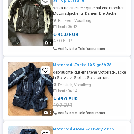
38 Top Zustand
Verkaufe eine sehr gut erhaltene Probiker
Motorradjacke für Damen. Die Jacke
wurde nur wenig getragen und befindet
Rankweil, Vorarlberg
sich in einem sehr gepflegten Zustand.
heute 06:42
Ausstattung: * Größe 38 (fällt eher klein
40.0 EUR
aus) * Schwarz Weiß *
47.0 EUR
Belüftungsreißverschlüsse * Mehrere
3
Taschen * Verstellbare Ärmel *
Verifizierte Telefonnummer
Verbindungsreißverschluss ...
Motorrad-Jacke IXS gr.36 38
gebrauchte, gut erhaltene Motorrad-Jacke
in Schwarz. Sie hat Schulter- und
Ellbogenschutz und einen leichten,
Feldkirch, Vorarlberg
austauschbaren Rückenprotektor. Die
heute 06:14
Grösse ist vermutlich 38 M.
45.0 EUR
49.0 EUR
5
Verifizierte Telefonnummer
Motorrad-Hose Fastway gr.36