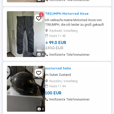
Verifizierte Telefonnummer
TRIUMPH Motorrad Hose
1
Ich verkaufe meine Motorrad Hose von
TRIUMPH, die ich leider zu groß gekauft
habe! Nur 3x getragen! Neupreis 300 Euro
Rankweil, Vorarlberg
Größe 32 D30 lt. Foto oben Herrengröße
heute 11:48
48 50
99.0 EUR
149.0 EUR
4
Verifizierte Telefonnummer
motorrad helm
im Guten Zustand
Nüziders, Vorarlberg
heute 11:44
100 EUR
Verifizierte Telefonnummer
2