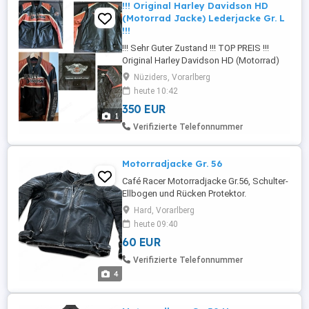
!!! Original Harley Davidson HD
(Motorrad Jacke) Lederjacke Gr. L
!!!
!!! Sehr Guter Zustand !!! TOP PREIS !!!
Original Harley Davidson HD (Motorrad)
Lederjacke in sehr gutem Zustand wenig
Nüziders, Vorarlberg
getragen. --> sowohl für Herren und
heute 10:42
Damen zu tragen * Sehr angenehm zu
350 EUR
Tragen (mit und ohne Motorrad ). Jacke *
1
Ein echter Hingucker sowohl auf dem
Verifizierte Telefonnummer
Motorrad als auch in der Freizeit. * ...
Motorradjacke Gr. 56
Café Racer Motorradjacke Gr.56, Schulter-
Ellbogen und Rücken Protektor.
Herausnehmbar Innenfutter.
Hard, Vorarlberg
heute 09:40
60 EUR
Verifizierte Telefonnummer
4