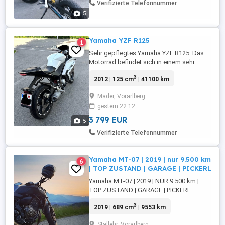
Verifizierte Telefonnummer
gebe ich dazu. Preis ...
5
Yamaha YZF R125
1
Sehr gepflegtes Yamaha YZF R125. Das
Motorrad befindet sich in einem sehr
guten Zustand.
3
2012 | 125 cm
| 41100 km
Mäder, Vorarlberg
gestern 22:12
3 799 EUR
5
Verifizierte Telefonnummer
Yamaha MT-07 | 2019 | nur 9.500 km
6
| TOP ZUSTAND | GARAGE | PICKERL
Yamaha MT-07 | 2019 | NUR 9.500 km |
TOP ZUSTAND | GARAGE | PICKERL
Verkaufe meine Yamaha MT-07 in
3
2019 | 689 cm
| 9553 km
außergewöhnlich gepflegtem Zustand.
Das Motorrad wurde nur bei Schönwetter
Stallehr, Vorarlberg