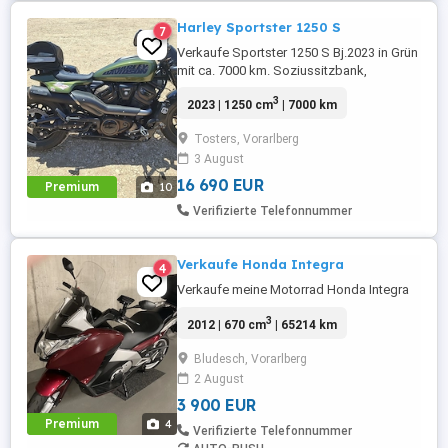
Harley Sportster 1250 S
7
Verkaufe Sportster 1250 S Bj.2023 in Grün
mit ca. 7000 km. Soziussitzbank,
Soziusfußrasten, Elektrisch Verstellbarer
3
2023 | 1250 cm
| 7000 km
Auspuff (Dr. Jekill Mr. Hyde)
Gepäckträger, Legend-Gear- Seitenträger,
Tosters, Vorarlberg
Serviceheft, kleines Windschild,
3 August
Ladegerät, Super Zustand, Tüv 6 28
16 690 EUR
Premium
10
Verifizierte Telefonnummer
Verkaufe Honda Integra
4
Verkaufe meine Motorrad Honda Integra
3
2012 | 670 cm
| 65214 km
Bludesch, Vorarlberg
2 August
3 900 EUR
Premium
4
Verifizierte Telefonnummer