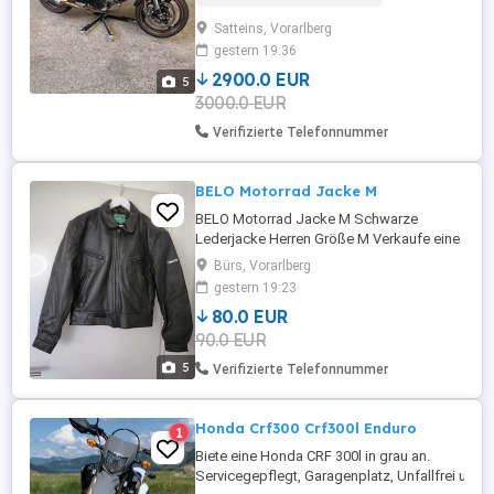
Satteins, Vorarlberg
gestern 19:36
2900.0 EUR
5
3000.0 EUR
Verifizierte Telefonnummer
BELO Motorrad Jacke M
BELO Motorrad Jacke M Schwarze
Lederjacke Herren Größe M Verkaufe eine
Neu.Schwarze Lederjacke im modernen
Bürs, Vorarlberg
Biker-Stil.Die Jacke hat mehrere
gestern 19:23
Reißverschlusstaschen und einen
80.0 EUR
verstellbaren Gürtel am Bund, was für
90.0 EUR
einen stylischen Look sorgt.
5
Verifizierte Telefonnummer
Honda Crf300 Crf300l Enduro
1
Biete eine Honda CRF 300l in grau an.
Servicegepflegt, Garagenplatz, Unfallfrei und