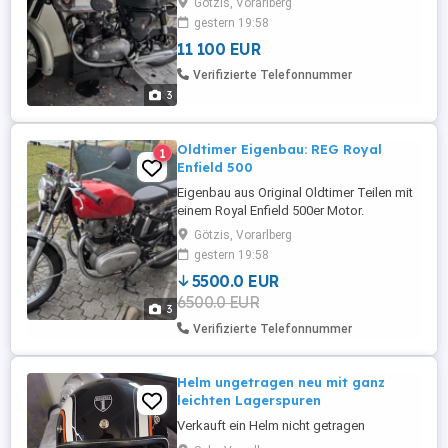
Götzis, Vorarlberg
gestern 19:58
11 100 EUR
Verifizierte Telefonnummer
3
Oldtimer Eigenbau: REG Royal
1
Enfield 500
Eigenbau aus Original Oldtimer Teilen mit
einem Royal Enfield 500er Motor.
Schönes, sportliches Einzelstück ;-)
Götzis, Vorarlberg
gestern 19:58
5500.0 EUR
6500.0 EUR
3
Verifizierte Telefonnummer
Helm ungetragen neu mit ganz
leichten Lagerspuren
Verkauft ein Helm nicht getragen