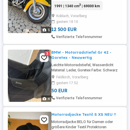
noch vorhanden ist neu vorgeführt und ich
3
1991 | 1340 cm
| 69000 km
noch angemeldet kann also jederzeit
Probe gefahren werden mit Absprache
Koblach, Vorarlberg
natürlich unangenehm Führer sie hat eine
gestern 18:10
Spezial Lackierung Gelbgold orange
kommt natürlich auf den Lichteinfall ...
12 500 EUR
5
Verifizierte Telefonnummer
BMW - Motorradstiefel Gr 42 -
3
Goretex - Neuwertig
Leichte Motorradstiefel, Wasserdicht
Material: Leder, Goretex Farbe: Schwarz
Größe: 42 5 mal getragen
Feldkirch, Vorarlberg
gestern 17:52
50 EUR
Verifizierte Telefonnummer
4
Motorradjacke Textil S XS NEU !!
Motorradjacke BELO für Damen oder
größere Kinder Textil Protektoren