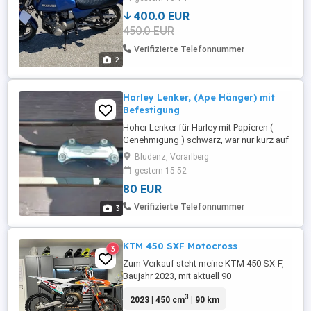
400.0 EUR
450.0 EUR
Verifizierte Telefonnummer
2
Harley Lenker, (Ape Hänger) mit
Befestigung
Hoher Lenker für Harley mit Papieren (
Genehmigung ) schwarz, war nur kurz auf
einer fat boy BJ. 2013
Bludenz, Vorarlberg
gestern 15:52
80 EUR
Verifizierte Telefonnummer
3
KTM 450 SXF Motocross
3
Zum Verkauf steht meine KTM 450 SX-F,
Baujahr 2023, mit aktuell 90
Betriebsstunden. Die Betriebsstunden
3
2023 | 450 cm
| 90 km
können sich noch leicht ändern, da das