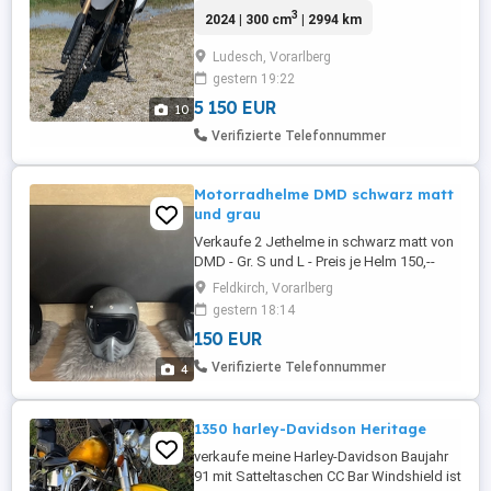
kein Versand, kein Container ...
3
2024 | 300 cm
| 2994 km
Ludesch, Vorarlberg
gestern 19:22
5 150 EUR
10
Verifizierte Telefonnummer
Motorradhelme DMD schwarz matt
und grau
Verkaufe 2 Jethelme in schwarz matt von
DMD - Gr. S und L - Preis je Helm 150,--
ebenfalls 1 DMD Handmade
Feldkirch, Vorarlberg
Seventyseven in grau Gr. S M - Preis 200,--
gestern 18:14
Es kann jeder Helm natürlich auch einzeln
150 EUR
gekauft werden.
Verifizierte Telefonnummer
4
1350 harley-Davidson Heritage
verkaufe meine Harley-Davidson Baujahr
91 mit Satteltaschen CC Bar Windshield ist