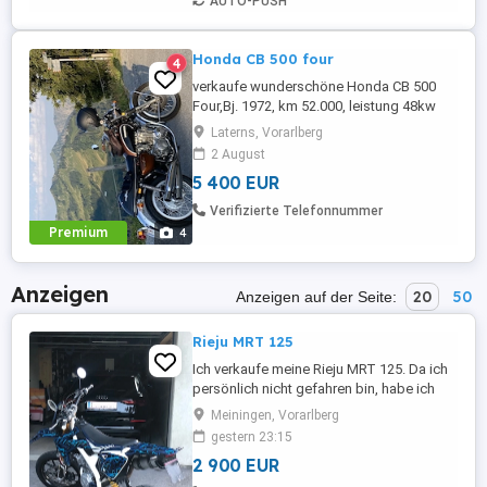
AUTO-PUSH
Honda CB 500 four
4
verkaufe wunderschöne Honda CB 500
Four,Bj. 1972, km 52.000, leistung 48kw
(65 PS) läuft einwandfrei.
Laterns, Vorarlberg
2 August
5 400 EUR
Verifizierte Telefonnummer
Premium
4
Anzeigen
20
50
Anzeigen auf der Seite:
Rieju MRT 125
Ich verkaufe meine Rieju MRT 125. Da ich
persönlich nicht gefahren bin, habe ich
den Vergaser Ultraschall gereinigt und die
Meiningen, Vorarlberg
Nebendüse, die Batterie und den BFK
gestern 23:15
Behälter gerade erst ersetzt. Auf dem Bild
2 900 EUR
ist ein xRacing Auspuff verbaut, mit ECE -
Bescheinigung, den Originalen Auspuff