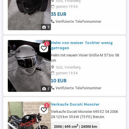
Sulz, Vorarlberg
gestern 19:54
35 EUR
Verifizierte Telefonnummer
5
Helm von meiner Tochter wenig
1
getragen
Helm mit neuem Visier Größe M 57 bis 58
cm
Sulz, Vorarlberg
gestern 19:54
10 EUR
Verifizierte Telefonnummer
5
Verkaufe Ducati Monster
2
Verkaufe Ducati Monster 695 EZ 04 2006
28.125 km 55 kW (75 PS) Benzin
3
2006 | 695 cm
| 24000 km