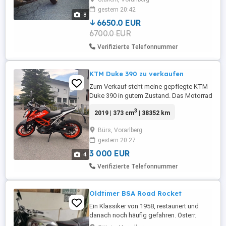
gefahren, steht immer in der Garage und
gestern 20:42
hat erst 9.500 km entsprechend top ist der
8
Gesamtzustand. Eckdaten: Baujahr: 2019
6650.0 EUR
Kilometerstand: ...
6700.0 EUR
Verifizierte Telefonnummer
KTM Duke 390 zu verkaufen
Zum Verkauf steht meine gepflegte KTM
Duke 390 in gutem Zustand. Das Motorrad
fährt einwandfrei und ist ideal für
3
2019 | 373 cm
| 38352 km
Einsteiger sowie erfahrene Fahrer, die ein
leichtes und agiles Bike suchen. Wichtige
Bürs, Vorarlberg
Informationen: Die Begutachtung ( 57a)
gestern 20:27
wurde bereits durchgeführt. Nächster
Begutachtungstermin: ...
3 000 EUR
4
Verifizierte Telefonnummer
Oldtimer BSA Road Rocket
Ein Klassiker von 1958, restauriert und
danach noch häufig gefahren. Österr.
Papiere.