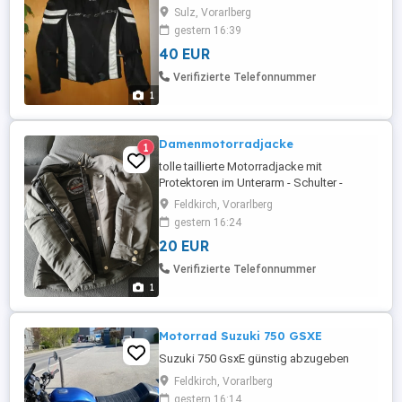
hochwertig Gr. S XS NEU !!
Sulz, Vorarlberg
gestern 16:39
40 EUR
Verifizierte Telefonnummer
1
Damenmotorradjacke
1
tolle taillierte Motorradjacke mit
Protektoren im Unterarm - Schulter -
Rückenbereich, grau, 42 14L - wenig
Feldkirch, Vorarlberg
getragen
gestern 16:24
20 EUR
Verifizierte Telefonnummer
1
Motorrad Suzuki 750 GSXE
Suzuki 750 GsxE günstig abzugeben
Feldkirch, Vorarlberg
gestern 16:14