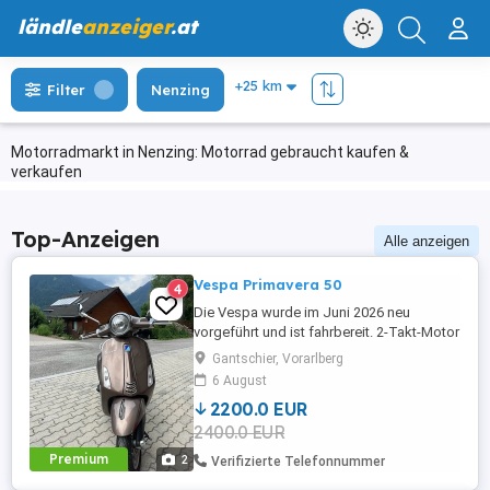
ländle
anzeiger
.at
Filter
Nenzing
Motorradmarkt in Nenzing: Motorrad gebraucht kaufen &
verkaufen
Top-Anzeigen
Alle anzeigen
Vespa Primavera 50
4
Die Vespa wurde im Juni 2026 neu
vorgeführt und ist fahrbereit. 2-Takt-Motor
Marke: Piaggio Kilometerstand: 14 318
Gantschier, Vorarlberg
Hubraum: 50 ccm Erstzulassung: 04 2014
6 August
Farbe: Braun Die Vespa hat auf der Seite
2200.0 EUR
einen leichten Lackschaden, der Preis ist
2400.0 EUR
desswegen verhandelbar.
Premium
2
Verifizierte Telefonnummer