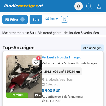
ländle
anzeiger
.at
Filter
Sulz
Motorradmarkt in Sulz: Motorrad gebraucht kaufen & verkaufen
Top-Anzeigen
Alle anzeigen
Verkaufe Honda Integra
4
Verkaufe meine Motorrad Honda Integra
3
2012 | 670 cm
| 65214 km
Bludesch, Vorarlberg
2 August
3 900 EUR
Premium
4
Verifizierte Telefonnummer
AUTO-PUSH