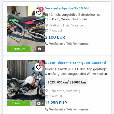
Verkaufe Aprilia SX50 Vhb
2
Bj 19, nicht vorgeführt, Batterie leer, ca
12000 km, Gebrauchsspuren
Feldkirch-Tisis, Vorarlberg
4 August
2 100 EUR
Verifizierte Telefonnummer
Premium
1
Ducati desert x sehr guter Zustand
2
Ducati DesertX 937 BJ. 2023 top gepflegt
& umfangreich ausgestattet Wir verkaufen
aus unserem Xpert Drivers Fuhrpark
3
2023 | 950 cm
| 26000 km
unsere Ducati DesertX. Fahrzeugdaten
Baujahr: 2023 Kilometerstand: 26.572 km
Hohenems, Vorarlberg
937 cm V2 110 PS Ausstattung Ducati
2 August
Quick Shift Up Down Tempomat Cruise
Control ...
12 250 EUR
Premium
4
Verifizierte Telefonnummer