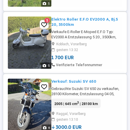
5
Elektro Roller E.F.O EV2000 A, Bj.5
5
20, 3500km
Verkaufe E-Roller E-Moped E.F.O Typ:
EV2000 A Erstzulassung 5 20 , 3500km,
Wechselakku , Reichweite mind.50km
Koblach, Vorarlberg
vorgeführt bis 5 27
gestern 13:32
1 700 EUR
Verifizierte Telefonnummer
5
Verkauf: Suzuki SV 650
Gebrauchte Suzuki SV 650 zu verkaufen,
28100 Kilometer, Erstzulassung 04 05,
leichte Gebrauchsspuren, vorgeführt bis
3
2005 | 645 cm
| 28100 km
04 26
Raggal, Vorarlberg
gestern 13:10
3000.0 EUR
6