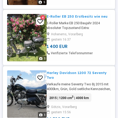
5
E-Roller EB 250 Erstbesitz wie neu
4
E-Roller Marke EB 250 Baujahr 2024
absoluter Topzustand Extra:
abschliessbares Topcase Nur ca. 50 km
Hohenems, Vorarlberg
gefahren, umständehalber wegen
gestern 16:37
schwerer Krankheit günstig abzugeben.
1 400 EUR
Roller kann in Koblach nach
Terminvereinbarung besichtigt und
Verifizierte Telefonnummer
abgeholt werden. Neupreis: 2400,-
3
Topangebot: 1400,- Kontakt: Manuela, ...
Harley Davidson 1200 72 Seventy
Two
Verkaufe meine Seventy Two Bj 2015 mit
4000km, Grün, Gold seitliche Kennzeichen,
Tasche, 2te Sitzbank, 2 ter Lenker,
3
2015 | 1200 cm
| 4000 km
Sportluftfilter, kleine Blinker vorne.
Sportauspuff. alles mit EG Kennzeichnung
Götzis, Vorarlberg
gestern 15:56
3