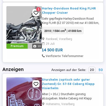
Harley-Davidson Road King FLHR
3
Chopper Cruiser
Sehr gepflegte Harley-Davidson Road
King FLHR (EZ 07 2010) mit nur 41.000 km,
unfallfrei, CARFAX vorhanden und
3
2010 | 1584 cm
| 41000 km
umfangreichem Zubehör im Wert von über
2.000 . Sofort fahrbereit und aus
Rankweil, Vorarlberg
gesundheitlichen Gründen abzugeben.
29 Juli
Preis: 14.500 VB Aus gesundheitlichen
Premium
10
Gründen verkaufe ich meine Harley-
14 500 EUR
Davidson ...
Verifizierte Telefonnummer
Anzeigen
20
50
Anzeigen auf der Seite:
Sturzhelm (optisch sehr guter
Zustand) Gr. 57-58 Caberg Klapp
Visierhelm
Alter ( > 20J.) Sturzhelm günstig
abzugeben. Marke Caberg mit Klapp
Visier. Optisch Innen und Außen, sehr gut.
Hohenems, Vorarlberg