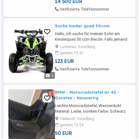
14 500 EUR
Verifizierte Telefonnummer
Suche kinder quad 50ccm
Hallo, ich suche für meinen Sohn ein
Kinderquad 50 ccm Benzin. Falls jemand
einen hat und ihn Verkaufen will, mich Bitte
Lustenau, Vorarlberg
kontaktieren. Preisklasse bis 300. Danke
gestern 15:47
123 EUR
Verifizierte Telefonnummer
1
BMW - Motorradstiefel Gr 42 -
2
Goretex - Neuwertig
Leichte Motorradstiefel, Wasserdicht
Material: Leder, Goretex Farbe: Schwarz
Größe: 42 5 mal getragen
Feldkirch, Vorarlberg
gestern 15:34
50 EUR