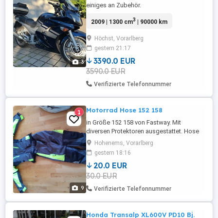
einiges an Zubehör.
3
2009 | 1300 cm
| 90000 km
Höchst, Vorarlberg
gestern 21:17
3390.0 EUR
3
3590.0 EUR
Verifizierte Telefonnummer
Motorrad Hose 152 158
1
in Größe 152 158 von Fastway. Mit
diversen Protektoren ausgestattet. Hose
in der Länge verstellbar. Neuwertig; nur 2x
Hohenems, Vorarlberg
getragen. NP 160EUR
gestern 18:16
20.0 EUR
30.0 EUR
9
Verifizierte Telefonnummer
Honda Transalp XL600V PD10 Bj.