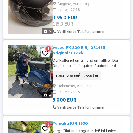
Antibeschlag-Belüftung Sonnenvisier mit Label
Bregenz, Vorarlberg
UV380 sowie kratzfester Beschichtung
gestern 22:38
MICROTECH-Textil aus recycelten Fasern mit
95.0 EUR
antibakteriellen Eigenschaften und Label
115.0 EUR
AEGIS Platz für die Gegensprechanlage
Sharktooth Schnelldemontagesystem ...
5
Verifizierte Telefonnummer
Vespa PX 200 E Bj. 07.1983
4
originaler Lack!
Der Roller ist unfall- und umfallfrei. Der
Originallack ist in gutem Zustand und
weist lediglich leichte Gebrauchsspuren
3
1983 | 200 cm
| 9658 km
auf. Es ist kein Rost vorhanden. Das
Fahrzeug wurde frisch vorgeführt, ist
Hohenems, Vorarlberg
fahrbereit und aktuell angemeldet.
gestern 21:35
4
5 000 EUR
Verifizierte Telefonnummer
Yamaha FJR 1300
1
vorgeführt und angemeldet! inklusive