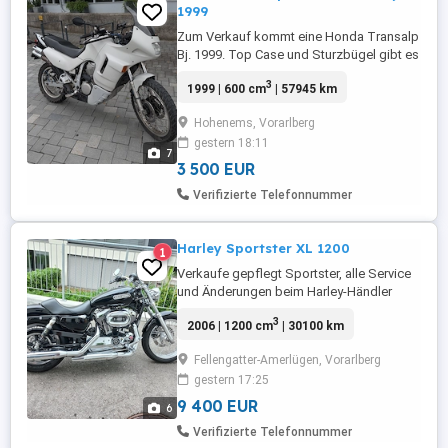
1999
Zum Verkauf kommt eine Honda Transalp
Bj. 1999. Top Case und Sturzbügel gibt es
dazu. Die Verkleidung wurde 2025
3
1999 | 600 cm
| 57945 km
Lackiert. Altersbedingte Schönheitsfehler
sind vorhanden aber technisch ist sie
Hohenems, Vorarlberg
einwandfrei. Siehe Gutachten. Gemacht
gestern 18:11
wurde die Gabel vorne (Dichtungen und
7
Federn), das Federbein, die
3 500 EUR
Bremsleitungen, ...
Verifizierte Telefonnummer
Harley Sportster XL 1200
1
Verkaufe gepflegt Sportster, alle Service
und Änderungen beim Harley-Händler
gemacht. Mappin für einen gleichmässige
3
2006 | 1200 cm
| 30100 km
Gasannahme, Gabel für ein besseres
Handling gekürzt, kurzer Front und
Fellengatter-Amerlügen, Vorarlberg
Heckfender, Öhlins-Dämpfer hinten,
gestern 17:25
Kellermann Blinker, Stahlflex-Leitungen,
Griffheizung.
9 400 EUR
6
Verifizierte Telefonnummer