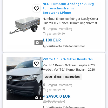
NEU! Humbaur Anhänger 750kg
Führerscheinfrei mit
Bordwand&Plane
Humbaur Einachsanhänger Steely Cover
Plus 2050 x 1095 x 600 mm ungebremst
inkl. Bordwandaufsatz und Flachplane zul.
Bregenz, Vorarlberg
Gesamtgewicht 750 kg Darf mit dem B-
gestern 09:29
Führerschein gezogen werden. Helber-
1 180 EUR
Mietpark-Hard
1
Verifizierte Telefonnummer
VW T6.1 Bus 9-Sitzer Kombi Tdi
VW T6.1 Kombi 9-Sitzer Baujahr 2020
Modell: VW T6.1 Kombi Baujahr: 2020
Motor: 2.0 TDI, 81 kW (110 PS), Diesel
2020 | diesel | 159400 km
Getriebe: 5-Gang Farbe: Weiß Sitzplätze: 9
-Klima VO-HI -Tempomat -
Bregenz, Vorarlberg
Multifunktionslenkrad -El-Fenster -
gestern 09:29
Servicegepflegt Geräumiger und
zuverlässiger VW Bus T6.1 in Weiß. ...
24900.0 EUR
5
25400.0 EUR
Verifizierte Telefonnummer