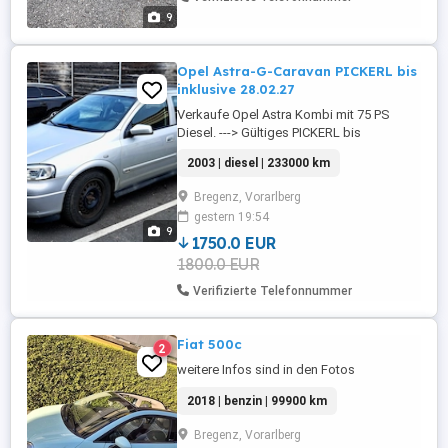
9
Opel Astra-G-Caravan PICKERL bis
inklusive 28.02.27
Verkaufe Opel Astra Kombi mit 75 PS
Diesel. ---> Gültiges PICKERL bis
28.02.2027 inkl. Erstmalige Zulassung
2003 | diesel | 233000 km
07.10.04 Km 232 000 Klima -,gutes Sound
System mit CD Gute Ausstattung Das Auto
Bregenz, Vorarlberg
ist sehr sehr günstig im Verbrauch und
gestern 19:54
Versicherung. Es hat hat viel Platz für
9
Transport oder Fsmilie. Dieses ...
1750.0 EUR
1800.0 EUR
Verifizierte Telefonnummer
Fiat 500c
2
weitere Infos sind in den Fotos
2018 | benzin | 99900 km
Bregenz, Vorarlberg