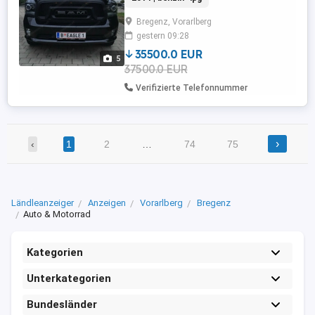
Benzin+Gas 2014er 145.000km Dank
LKW-Zulassung günstig in der
Bregenz, Vorarlberg
Versicherung. Bei fragen: 069911334403
gestern 09:28
35500.0 EUR
5
37500.0 EUR
Verifizierte Telefonnummer
›
‹
1
2
…
74
75
Ländleanzeiger
Anzeigen
Vorarlberg
Bregenz
Auto & Motorrad
Kategorien
Unterkategorien
Bundesländer