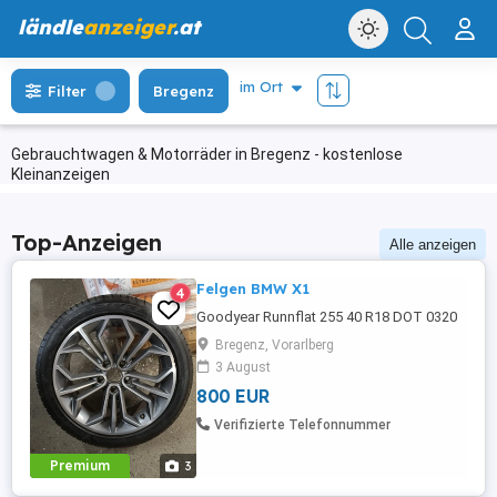
ländle
anzeiger
.at
Filter
Bregenz
Gebrauchtwagen & Motorräder in Bregenz - kostenlose
Kleinanzeigen
Top-Anzeigen
Alle anzeigen
Felgen BMW X1
4
Goodyear Runnflat 255 40 R18 DOT 0320
Bregenz, Vorarlberg
3 August
800 EUR
Verifizierte Telefonnummer
Premium
3