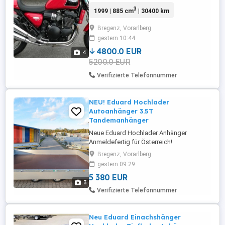
Heck, Stahlflex, Wilbers Feder, NFRU (
3
1999 | 885 cm
| 30400 km
Original Triumph Sportauspuff ) Solo sitz
, LSL Lenker und Hebel, Schild usw usw
Bregenz, Vorarlberg
Alle Originalteile, Doppelsitzbank, Original
gestern 10:44
Auspuff, Original Heck usw. alles auch
dabei ...
4800.0 EUR
4
5200.0 EUR
Verifizierte Telefonnummer
NEU! Eduard Hochlader
Autoanhänger 3.5T
Tandemanhänger
Neue Eduard Hochlader Anhänger
Anmeldefertig für Österreich!
Verschiedene Ausführungen möglich,
Bregenz, Vorarlberg
einfach Anfragen! -bis zu 3500kg zul.
gestern 09:29
Gesamtgewicht -bis zu 2911 Kg Nutzlast -
5 380 EUR
Anhänger Verzinkt -Siebdruckboden Auf
3
Bestellung wie folgt möglich: 3500kg
Verifizierte Telefonnummer
Gesamtgewicht, 400cm X 220cm
Ladefläche Sonderpreis ...
Neu Eduard Einachshänger