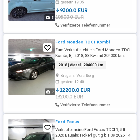
gestern 19:35
9300.0 EUR
10500.0 EUR
5
Verifizierte Telefonnummer
Ford Mondeo TDCI Kombi
Zum Verkauf steht ein Ford Mondeo TDCI
Kombi, Bj. 2018, 88 Kw. mit 204000 km.
Pickerl bis 04 27+4 Monate, in sehr gutem
2018 | diesel | 204000 km
Zustand. Zahnriemen mit Wasserpumpe
wurde ausgetauscht. Km.stand wird
Bregenz, Vorarlberg
anders, weil das Auto täglich benutzt wird.
gestern 12:40
Windschutzscheibe ausgetauscht.
Privatverkauf!! Keine Garantie,
12200.0 EUR
7
Gewährleistung ...
13200.0 EUR
Verifizierte Telefonnummer
Ford Focus
Verkaufe meine Ford Focus TDCI 1, 5 lt.
2020 Baujahr. Pickerl gültig bis 09 2026 +4