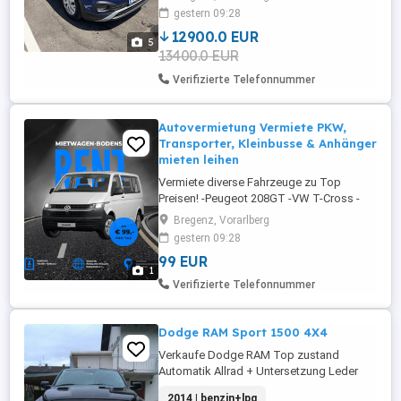
Bei fragen einfach melden!
gestern 09:28
12900.0 EUR
5
13400.0 EUR
Verifizierte Telefonnummer
Autovermietung Vermiete PKW,
Transporter, Kleinbusse & Anhänger
mieten leihen
Vermiete diverse Fahrzeuge zu Top
Preisen! -Peugeot 208GT -VW T-Cross -
Mercedes C Klasse -VW Bus 9-Sitzer -VW
Bregenz, Vorarlberg
Transporter -VW Crafter -Mercedes
gestern 09:28
Sprinter Gepflegte Fahrzeuge! Vignette
99 EUR
AT+CH Sehr sparsam Tagessatz ab 60.-
1
je nach Fahrzeug 200km inklusive Tag
Verifizierte Telefonnummer
0.25.- km Aufpreis km Abholung in Har ...
Dodge RAM Sport 1500 4X4
Verkaufe Dodge RAM Top zustand
Automatik Allrad + Untersetzung Leder
Sitz+Lenkradheizung AHK V8 395PS
2014 | benzin+lpg