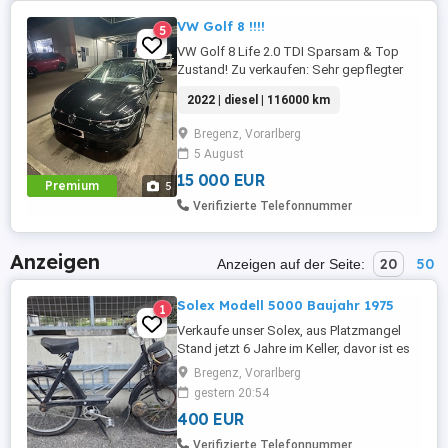
VW Golf 8 !!!!
5
VW Golf 8 Life 2.0 TDI Sparsam & Top
Zustand! Zu verkaufen: Sehr gepflegter
VW Golf 8 Life mit 116 PS Diesel und
2022 | diesel | 116000 km
manuellem Getriebe ideal für Pendler und
Alltag. Eckdaten: * Kilometer: ca. 116 000
Bregenz, Vorarlberg
km (wird noch gefahren) * Motor: 2.0 TDI
5 August
Diesel sehr sparsam & zuverlässig *
Getriebe: Manuell * ...
15 000 EUR
Premium
5
Verifizierte Telefonnummer
Anzeigen
20
50
Anzeigen auf der Seite:
Solex Modell 5000 Baujahr 1975
1
Verkaufe unser Solex, aus Platzmangel
Stand jetzt 6 Jahre im Keller, davor ist es
gelaufen und zwar gut ;) Keine Papiere
Bregenz, Vorarlberg
vorhanden An Bastler abzugeben
gestern 20:54
400 EUR
Verifizierte Telefonnummer