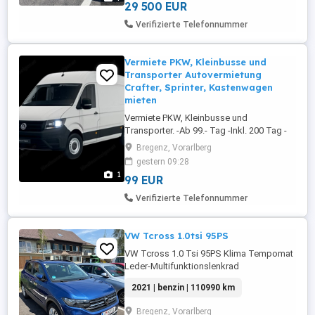
109.800 km Getriebe: Automatik ...
29 500 EUR
Verifizierte Telefonnummer
Vermiete PKW, Kleinbusse und
Transporter Autovermietung
Crafter, Sprinter, Kastenwagen
mieten
Vermiete PKW, Kleinbusse und
Transporter. -Ab 99.- Tag -Inkl. 200 Tag -
Vollkasko -Vignette AT+CH Mietwagen-
Bregenz, Vorarlberg
Bodensee
gestern 09:28
1
99 EUR
Verifizierte Telefonnummer
VW Tcross 1.0tsi 95PS
VW Tcross 1.0 Tsi 95PS Klima Tempomat
Leder-Multifunktionslenkrad
Parksensoren Werksgarantie bis 8.2026,
2021 | benzin | 110990 km
somit keine anstehenden Reparaturen.
Servicegepflegt! Finanzierung möglich!
Bregenz, Vorarlberg