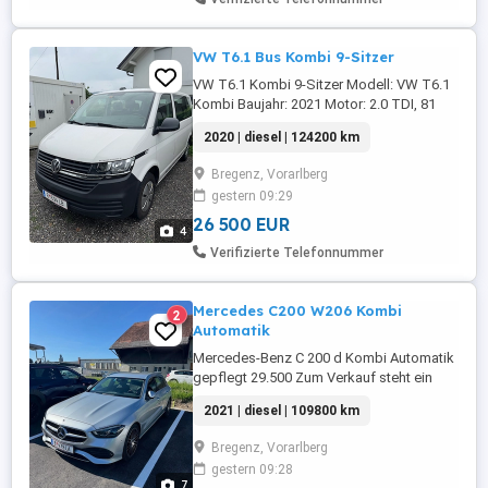
VW T6.1 Bus Kombi 9-Sitzer
VW T6.1 Kombi 9-Sitzer Modell: VW T6.1
Kombi Baujahr: 2021 Motor: 2.0 TDI, 81
kW (110 PS) Diesel Getriebe: 5-Gang
2020 | diesel | 124200 km
Farbe: Weiß Sitzplätze: 9 Servicegepfegt
Geräumiger und zuverlässiger VW Bus
Bregenz, Vorarlberg
T6.1 in Weiß. Ideal für Familie, Verein oder
gestern 09:29
als Shuttle. Bietet Platz für 9 Personen,
sehr komfortabel ...
26 500 EUR
4
Verifizierte Telefonnummer
Mercedes C200 W206 Kombi
2
Automatik
Mercedes-Benz C 200 d Kombi Automatik
gepflegt 29.500 Zum Verkauf steht ein
gepflegter Mercedes-Benz C 200 d Kombi
2021 | diesel | 109800 km
mit sparsamem Diesel-Hybridantrieb
(Mild-Hybrid) und komfortablem
Bregenz, Vorarlberg
Automatikgetriebe. Fahrzeugdaten:
gestern 09:28
Erstzulassung: 11.11.2021 Kilometerstand:
7