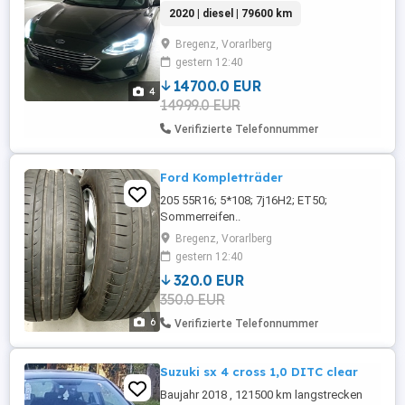
Monate Privatverkauf !!! Daher Keine
2020 | diesel | 79600 km
Garantie, Keine Gewährleistung, Keine
Rücknahme !!!
Bregenz, Vorarlberg
gestern 12:40
14700.0 EUR
4
14999.0 EUR
Verifizierte Telefonnummer
Ford Kompletträder
205 55R16; 5*108; 7j16H2; ET50;
Sommerreifen..
Bregenz, Vorarlberg
gestern 12:40
320.0 EUR
350.0 EUR
6
Verifizierte Telefonnummer
Suzuki sx 4 cross 1,0 DITC clear
Baujahr 2018 , 121500 km langstrecken