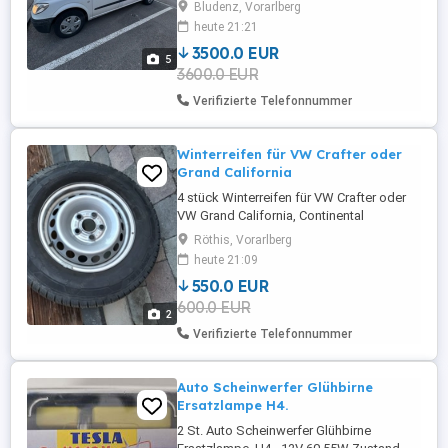
Bludenz, Vorarlberg
heute 21:21
3500.0 EUR
5
3600.0 EUR
Verifizierte Telefonnummer
Winterreifen für VW Crafter oder
Grand California
4 stück Winterreifen für VW Crafter oder
VW Grand California, Continental
Vancontact Winter 235 65 R16c auf
Röthis, Vorarlberg
Stahlfelgen, Profil 8mm, DOT 2420
heute 21:09
550.0 EUR
600.0 EUR
2
Verifizierte Telefonnummer
Auto Scheinwerfer Glühbirne
Ersatzlampe H4.
2 St. Auto Scheinwerfer Glühbirne