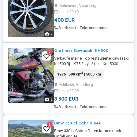
Alufelgen in 17 Zoll inklusive Kumho
Hohenems, Vorarlberg
Sommerreifen. Die Räder passen auf viele
heute 20:19
gängige Fahrzeuge (z.B. VW, Audi, Seat,
400 EUR
Skoda bitte Maße selbst prüfen).
Felgendaten: Hersteller: FSW Wheels
Verifizierte Telefonnummer
(Made in Italy) Größe: 7.5J x ...
2
Oldtimer Kawasaki KH500
2
Verkaufe meine Top restaurierte Kawasaki
KH500 Bj. 1975 3 zyl. 2 takt. Km.5000
Motor wurde von Ralf Gille aus Frankfurt
3
1976 | 500 cm
| 5000 km
neu mit leistungssteigernden Teilen
aufgebaut. Prüffstand 65PS
Feldkirch, Vorarlberg
Auspuffanlage Typisierung und
heute 20:09
eingetragen.
8 500 EUR
2
Verifizierte Telefonnummer
Bmw 330 ci Cabrio e46
1
Bmw 330 ci Cabrio Daten komen noch
Einfall Anrufe