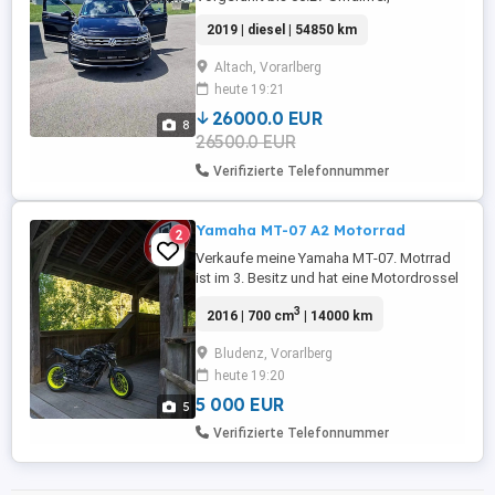
Scheckheftgepflegt, im.Sehr gutem
2019 | diesel | 54850 km
Zustand ! Anhängerkupplung, elektrisch
schwenkbar Audio-Navigationssystem
Altach, Vorarlberg
Discover Pro inkl. Streaming & Internet
heute 19:21
(Touchscreen, Bluetooth, USB) LM-Felgen
18Zoll 235x55x18 Sommerreifen LM
26000.0 EUR
8
Felgen 17Zoll ...
26500.0 EUR
Verifizierte Telefonnummer
Yamaha MT-07 A2 Motorrad
2
Verkaufe meine Yamaha MT-07. Motrrad
ist im 3. Besitz und hat eine Motordrossel
auf 48PS somit A2 tauglich - ohne
3
2016 | 700 cm
| 14000 km
motordrossel ca. 73PS. IXIL Komplett
anlage inkl. Gutachten von der Werkstatt
Bludenz, Vorarlberg
verbaut - somit alles legal. Griffheizung,
heute 19:20
USB-Ladebuchse am Lenker,
Lenkerendenspiegel und ein
5 000 EUR
5
Kühlermetalldesign ...
Verifizierte Telefonnummer