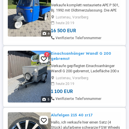
Verkaufe komplett restaurierte APE P 501,
Bj. 1992 mit Oldtimerzulassung. Die APE
besteht fast komplett aus Neuteilen. Der
Lustenau, Vorarlberg
Motor wurde neu aufgebaut. Kabine und
heute 20:19
Pritsche sandgestrahlt, speziell grundiert
16 500 EUR
und neu lackiert in Signalblau (RAL 5005).
6
Umfangreiche Dokumentation mit
Verifizierte Telefonnummer
Fotobuch und Rechnungen ...
Einachsanhänger Wandl G 200
7
gebremst
Verkaufe gepflegten Einachsanhänger
Wandl G 200 gebremst, Ladefläche 200 x
120 cm, Aufsatzbordwände, Gesamthöhe
Lustenau, Vorarlberg
85 cm, Reifen neuwertig, Alu Räder samt
heute 20:19
Reserverad, neu vorgeführt. Eigengewicht:
1 100 EUR
200 kg Gesamtgewicht: 1050 kg
Verifizierte Telefonnummer
5
Alufelgen 215 40 zr17
Hallo, ich verkaufe hier einen Satz (4
Stück) alufarbene schwarze FSW Wheels