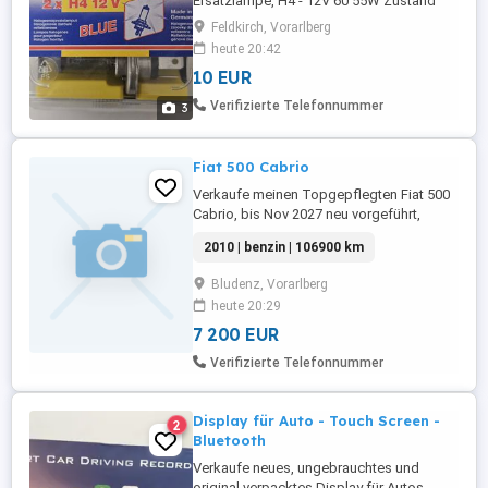
Ersatzlampe, H4 - 12V 60 55W Zustand
neu, waren nie eingebaut, waren als
Feldkirch, Vorarlberg
Ersatz. Preis ist verhandelbar.
heute 20:42
10 EUR
Verifizierte Telefonnummer
3
Fiat 500 Cabrio
Verkaufe meinen Topgepflegten Fiat 500
Cabrio, bis Nov 2027 neu vorgeführt,
davor wurde der große Service und noch
2010 | benzin | 106900 km
mehr erneuert, somit ist das Auto in einem
perfekten techn. Zustand, und natürlich
Bludenz, Vorarlberg
auch in einem tollen optischen Zustand.
heute 20:29
Das Baby ist in einem Retro Hellblau mit
schwarzem Faltdach ...
7 200 EUR
Verifizierte Telefonnummer
Display für Auto - Touch Screen -
2
Bluetooth
Verkaufe neues, ungebrauchtes und
original verpacktes Display für Autos.