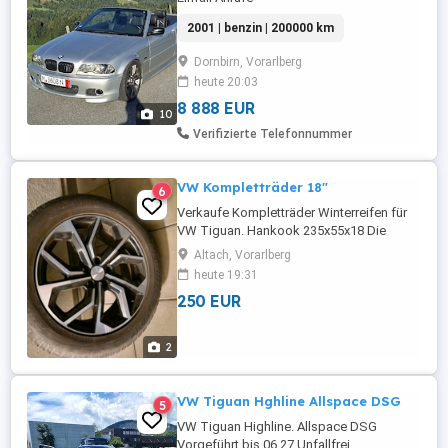
2001 | benzin | 200000 km
Dornbirn, Vorarlberg
heute 20:03
8 888 EUR
10
Verifizierte Telefonnummer
VW Kompletträder 18"
6
Verkaufe Kompletträder Winterreifen für
VW Tiguan. Hankook 235x55x18 Die
Reifen haben eine Profiltiefe von 5 bis 5,5
Altach, Vorarlberg
mm . . Die Felgen sind 7J 18H2 mit einer
heute 19:31
Einpresstiefe von ET43 . Kaufpreis: 320
250 EUR
VHB
2
VW Tiguan Hghline Allspace DSG
5
VW Tiguan Highline. Allspace DSG
Vorgeführt bis 06.27 Unfallfrei,