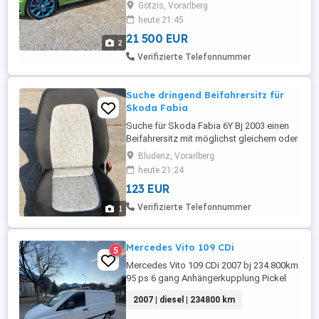
Götzis, Vorarlberg
originalen mit Original Farbe gebe ich
heute 21:45
dazu. Pickerl bis 11 2026. Extrem gute
Ausstattung mit z.b.
21 500 EUR
2
Frontscheibenheizung, ...
Verifizierte Telefonnummer
Suche dringend Beifahrersitz für
Skoda Fabia
Suche für Skoda Fabia 6Y Bj 2003 einen
Beifahrersitz mit möglichst gleichem oder
ähnlichem Bezug. Bitte melden Sie sich.
Bludenz, Vorarlberg
heute 21:24
123 EUR
Verifizierte Telefonnummer
1
Mercedes Vito 109 CDi
5
Mercedes Vito 109 CDi 2007 bj 234.800km
95 ps 6 gang Anhängerkupplung Pickel
bis 10 2026
2007 | diesel | 234800 km