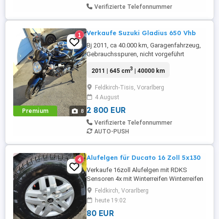
Verifizierte Telefonnummer
Verkaufe Suzuki Gladius 650 Vhb
1
Bj 2011, ca 40.000 km, Garagenfahrzeug,
Gebrauchsspuren, nicht vorgeführt
3
2011 | 645 cm
| 40000 km
Feldkirch-Tisis, Vorarlberg
4 August
2 800 EUR
Premium
8
Verifizierte Telefonnummer
AUTO-PUSH
Alufelgen für Ducato 16 Zoll 5x130
4
Verkaufe 16zoll Alufelgen mit RDKS
Sensoren 4x mit Winterreifen Winterreifen
aus 2018 Reifen sind kostenlos da nicht
Feldkirch, Vorarlberg
neu. Felgen passen auf Ducato Jumper
heute 19:02
oder Peugeot Maxi Lochkreis 5x130
80 EUR
Stückpreis 80.-