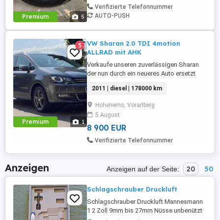
Verifizierte Telefonnummer
AUTO-PUSH
Premium
5
VW Sharan 2.0 TDI 4motion
5
ALLRAD mit AHK
Verkaufe unseren zuverlässigen Sharan
der nun durch ein neueres Auto ersetzt
wurde. Er wurde (mit viel Überzug) heute
2011 | diesel | 178000 km
vorgeführt und ist in einem technische
sehr guten Zustand. Vor wenigen
Hohenems, Vorarlberg
Kilometern wurde ein Ölservice gemacht.
5 August
Er hat eine sehr umfangreiche Ausstattung
Premium
1
wie Navi, Xenon, Tempomat, elektrische ...
8 900 EUR
Verifizierte Telefonnummer
Anzeigen
20
50
Anzeigen auf der Seite:
Schlagschrauber Druckluft
Schlagschrauber Druckluft Mannesmann
1 2 Zoll 9mm bis 27mm Nüsse unbenützt