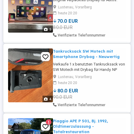
Ideal für CarPlay oder Andorid Auto - siehe
Lustenau, Vorarlberg
Bilder. NP 140,- Das Display ist 24 x 9 cm
heute 20:20
groß.
70.0 EUR
80.0 EUR
5
Verifizierte Telefonnummer
Tankrucksack SW Motech mit
Smartphone Drybag - Neuwertig
Verkaufe 1 x benutzten Tankrucksack von
SW Motech mit Drybag für Handy. NP
150,-.
Lustenau, Vorarlberg
heute 20:20
80.0 EUR
90.0 EUR
4
Verifizierte Telefonnummer
Piaggio APE P 501, Bj. 1992,
1
Oldtimerzulassung -
Totalrestauration