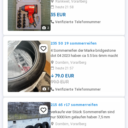
Rankweil, Vorarlberg
heute 21:58
35 EUR
Verifizierte Telefonnummer
2
235 50 19 sommerreifen
4 Sommerreifen der Marke bridgestone
dot 04 2023 haben ca 5.5 bis 6mm macht
angebote
Dornbirn, Vorarlberg
heute 21:57
79.0 EUR
99.0 EUR
3
Verifizierte Telefonnummer
215 65 r17 sommerreifen
verkaufe vier Stück Sommerreifen sind
nur 5000 km gelaufen haben 7,5 mm
profiltiefe dot 2025
Dornbirn, Vorarlberg