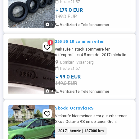
heute 21:57
179.0 EUR
199.0 EUR
5
Verifizierte Telefonnummer
235 55 18 sommerreifen
1
verkaufe 4 stück sommerreifen
reifenprofil ca 4.5 mm dot 2017 michelin
marke
Dornbirn, Vorarlberg
heute 21:57
99.0 EUR
149.0 EUR
4
Verifizierte Telefonnummer
Skoda Octavia RS
Verkaufe hier meinen sehr gut erhaltenen
Skoa Octavia RS im seltenen Grün!
Baujahr 2017 mit aktuellen ca 137.000 km.
2017 | benzin | 137000 km
2.0 TSI mit 230 PS! Die blauen Felgen
geben ich nur auch Wunsch dazu. Die