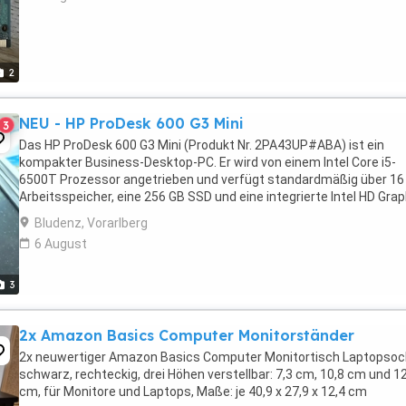
2
NEU - HP ProDesk 600 G3 Mini
3
Das HP ProDesk 600 G3 Mini (Produkt Nr. 2PA43UP#ABA) ist ein
kompakter Business-Desktop-PC. Er wird von einem Intel Core i5-
6500T Prozessor angetrieben und verfügt standardmäßig über 16
Arbeitsspeicher, eine 256 GB SSD und eine integrierte Intel HD Gra
530.Weitere Informationen zu diesem Modell:Abmessungen: ...
Bludenz, Vorarlberg
6 August
3
2x Amazon Basics Computer Monitorständer
2x neuwertiger Amazon Basics Computer Monitortisch Laptopsock
schwarz, rechteckig, drei Höhen verstellbar: 7,3 cm, 10,8 cm und 1
cm, für Monitore und Laptops, Maße: je 40,9 x 27,9 x 12,4 cm