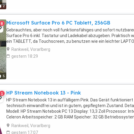
2
Microsoft Surface Pro 6 PC Tablett, 256GB
8
Gebrauchtes, aber noch voll funktionsfähiges und sofort nutzbar
Surface Pro 6 inkl. Tastatur und Ladekabel abzugeben. Praktisch w
ein TABLETT, da Touchscreen, zu benutzen wie ein leichter LAPTO
Rankweil, Vorarlberg
gestern 18:29
5
HP Stream Notebook 13 - Pink
1
HP Stream Notebook 13 in auffälligem Pink. Das Gerät funktioniert
technisch einwandfrei und ist in gutem, gepflegtem Zustand. Detai
Modell: HP Stream Notebook PC 13 Display: 13,3 Zoll Prozessor: Int
Celeron Arbeitsspeicher: 2 GB RAM Speicher: 32 GB Betriebssyste
Windows 8.1 Farbe: Pink inkl. ...
Rankweil, Vorarlberg
gestern 17:07