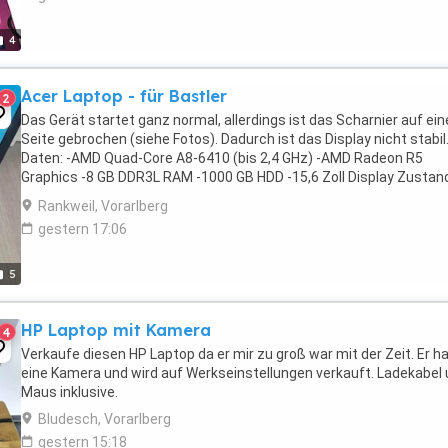
4
Acer Laptop - für Bastler
2
Das Gerät startet ganz normal, allerdings ist das Scharnier auf ein
Seite gebrochen (siehe Fotos). Dadurch ist das Display nicht stabil
Daten: -AMD Quad-Core A8-6410 (bis 2,4 GHz) -AMD Radeon R5
Graphics -8 GB DDR3L RAM -1000 GB HDD -15,6 Zoll Display Zustand
Scharnier beschädigt -Display funktioniert -Tastatur ...
Rankweil, Vorarlberg
gestern 17:06
5
HP Laptop mit Kamera
4
Verkaufe diesen HP Laptop da er mir zu groß war mit der Zeit. Er h
eine Kamera und wird auf Werkseinstellungen verkauft. Ladekabel
Maus inklusive.
Bludesch, Vorarlberg
gestern 15:18