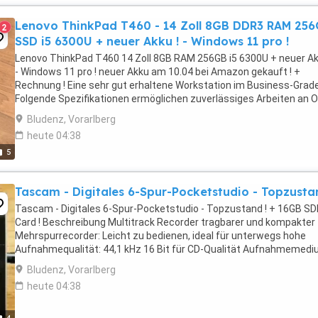
Lenovo ThinkPad T460 - 14 Zoll 8GB DDR3 RAM 25
2
SSD i5 6300U + neuer Akku ! - Windows 11 pro !
Lenovo ThinkPad T460 14 Zoll 8GB RAM 256GB i5 6300U + neuer Ak
- Windows 11 pro ! neuer Akku am 10.04 bei Amazon gekauft ! +
Rechnung ! Eine sehr gut erhaltene Workstation im Business-Grade
Folgende Spezifikationen ermöglichen zuverlässiges Arbeiten an O
& Co.: i5 6300U CPU 8GB DDR3 ...
Bludenz, Vorarlberg
heute 04:38
5
Tascam - Digitales 6-Spur-Pocketstudio - Topzusta
Tascam - Digitales 6-Spur-Pocketstudio - Topzustand ! + 16GB S
Card ! Beschreibung Multitrack Recorder tragbarer und kompakter
Mehrspurrecorder: Leicht zu bedienen, ideal für unterwegs hohe
Aufnahmequalität: 44,1 kHz 16 Bit für CD-Qualität Aufnahmemedi
SD SDHC-Karte, 2 GB Karte im Lieferumfang 6 ...
Bludenz, Vorarlberg
heute 04:38