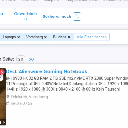
vat
Gewerblich
Sortieren nach
7
0
, Laptops
Vorarlberg
Bludenz
Alle Filter löschen
r Seite:
20
50
DELL Alienware Gaming Notebook
6
i9-10980 HK 32 GB RAM 2 TB SSD m2 nVME RTX 2080 Super Wind
11 Pro original DELL 240W Netzteil Dockingstation DELL 1920 x 10
144Hz 1920 x 1080 @ 300Hz 3840 x 2160 @ 60Hz Kein Tausch!
Feldkirch, Vorarlberg
heute 07:59
6