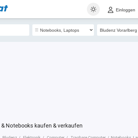
at
t
Gewerblich
Sortieren nach
Einloggen
0
s & Notebooks kaufen & verkaufen
Bludenz
Elektronik
Computer
Tragbare Computer
Notebooks, La