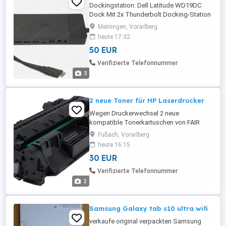
Dockingstation: Dell Latitude WD19DC
Dock Mit 2x Thunderbolt Docking-Station
Set 240W USB-C Netzteil: Dell
Meiningen, Vorarlberg
LA240PM160 Abzugeben, weil neuer
heute 17:32
Laptop (nicht mehr kompatibel).
50 EUR
Funktioniert einwandfrei!
Verifizierte Telefonnummer
3
2 neue Toner für HP Laserdrucker
Wegen Druckerwechsel 2 neue
kompatible Tonerkartuschen von FAIR
Toner CE505A. Einer ist ausgepackt,
Fußach, Vorarlberg
wurde aber nicht eingesetzt, weil Drucker
heute 16:15
nicht mehr vorhanden war. Einer ist
30 EUR
originalverpackt in eingeschweißter Folie.
Kosten zur Zeit 26,- Stk. Für 3500 Seiten.
Verifizierte Telefonnummer
Abholung in Fußach oder Versand + ...
2
Samsung Galaxy tab s10 ultra wifi
verkaufe original verpackten Samsung