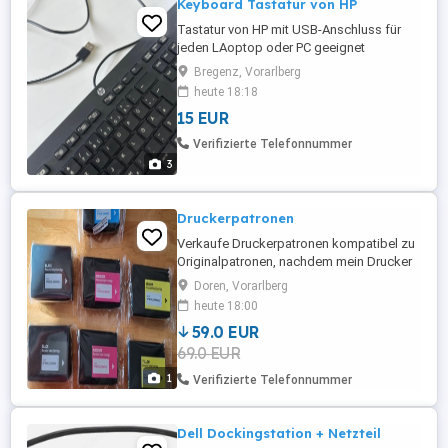
Keyboard Tastatur von HP
Tastatur von HP mit USB-Anschluss für
jeden LAoptop oder PC geeignet
Bregenz, Vorarlberg
heute 18:18
15 EUR
Verifizierte Telefonnummer
3
Druckerpatronen
Verkaufe Druckerpatronen kompatibel zu
Originalpatronen, nachdem mein Drucker
zu hohe Reparaturkosten aufweist. Die
Doren, Vorarlberg
Patronen sind noch Original verpackt!!! 2x
heute 18:00
Typ HP 950 XL Schwarz 2x Typ HP 951 XL
59.0 EUR
Yellow 2x Typ HP 951 XL Magenta 1x Typ
69.0 EUR
HP 951 XL Cyan dazu Gratis 4x Typ HP 950
951 XL Schwarz, Yellow, ...
1
Verifizierte Telefonnummer
Dell Dockingstation + Netzteil