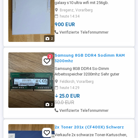
galaxy s10 ultra wifi mit 256gb.
Bregenz, Vorarlberg
heute 14:34
900 EUR
Verifizierte Telefonnummer
2
Samsung 8GB DDR4 Sodimm RAM
2
3200mhz
Samsung 8GB DDR4 So-Dimm
Arbeitsspeicher 3200mhz Sehr guter
Zustand Festpreis Versand 1,40 per Brief
Feldkirch, Vorarlberg
möglich
heute 14:29
25.0 EUR
30.0 EUR
2
Verifizierte Telefonnummer
2x Toner 201x (CF400X) Schwarz
Verkaufe 2x schwarze Toner-Kartuschen,