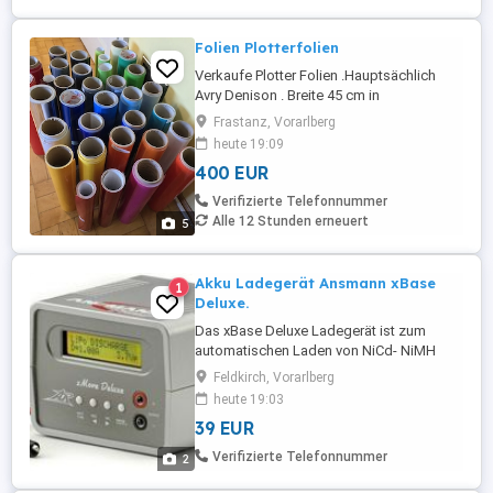
Folien Plotterfolien
Verkaufe Plotter Folien .Hauptsächlich
Avry Denison . Breite 45 cm in
Verschiedenen Längen Verschiedene
Frastanz, Vorarlberg
Farben wie auf dem Bild ersichtlich.
heute 19:09
Gesamtlänge zusammengezählt Ergeben
400 EUR
eine Länge von ca 185 Meter. Bei manchen
ist mehr drauf und bei anderen weniger.
Verifizierte Telefonnummer
Alle 12 Stunden erneuert
5
Akku Ladegerät Ansmann xBase
1
Deluxe.
Das xBase Deluxe Ladegerät ist zum
automatischen Laden von NiCd- NiMH
Akkupacks mit 1 bis 14 Zellen (1,2-16,8V
Feldkirch, Vorarlberg
DC), LiIon- LiPo Akkupacks mit 1 bis 5
heute 19:03
Zellen (3,6-18,5V DC) oder PB Akkus mit 1
39 EUR
bis 6 Zellen (2,0-12 V DC) konzipiert.
Durch seinen primärseitigen AC und DC
Verifizierte Telefonnummer
2
Anschluss kann dieses Ladegerät
universell ...