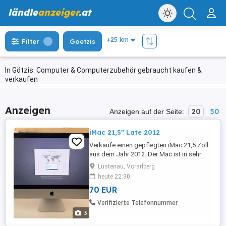
ländle
anzeiger
.at
Filter
Goetzis
In Götzis: Computer & Computerzubehör gebraucht kaufen &
verkaufen
Anzeigen
20
50
Anzeigen auf der Seite:
iMac 21,5" Late 2012
Verkaufe einen gepflegten iMac 21,5 Zoll
aus dem Jahr 2012. Der Mac ist in sehr
gutem Zustand und funktioniert
Lustenau, Vorarlberg
einwandfrei. Daten: 21,5 Display, 1920 x
heute 22:30
1080 2,7 GHz Quad-Core Intel Core i5 8 GB
70 EUR
RAM DDR3 NVIDIA GeForce GT 640M 512
MB 1 TB Solid-State SATA-Festplatte
Verifizierte Telefonnummer
macOS Catalina 10.15.8 Zustand: ...
3