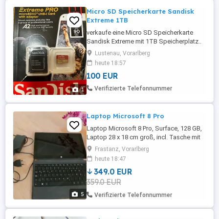
Micro SD Speicherkarte Sandisk
Extreme 1TB
verkaufe eine Micro SD Speicherkarte
Sandisk Extreme mit 1TB Speicherplatz..
Lustenau, Vorarlberg
heute 18:57
100 EUR
Verifizierte Telefonnummer
1
Laptop Microsoft 8 Pro
Laptop Microsoft 8 Pro, Surface, 128 GB,
Laptop 28 x 18 cm groß, incl. Tasche mit
Tragegurt, Ladegerät, zurückgesetzt
Frastanz, Vorarlberg
durch E-Werk - Frastanz (Rechnung
heute 18:47
vorhanden) kleine Beschädigung am
349.0 EUR
Rahmen,
359.0 EUR
5
Verifizierte Telefonnummer