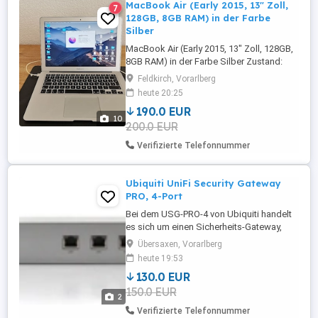
MacBook Air (Early 2015, 13" Zoll,
7
128GB, 8GB RAM) in der Farbe
Silber
MacBook Air (Early 2015, 13" Zoll, 128GB,
8GB RAM) in der Farbe Silber Zustand:
Sehr guter Zustand ohne merklichen
Feldkirch, Vorarlberg
Gebrauchsspuren Akkulaufzeit ca. 4-5h je
heute 20:25
nach Nutzung Netzteil Ladegerät ist
190.0 EUR
vorhanden und wird mitgegeben
10
200.0 EUR
Verifizierte Telefonnummer
Ubiquiti UniFi Security Gateway
PRO, 4-Port
Bei dem USG-PRO-4 von Ubiquiti handelt
es sich um einen Sicherheits-Gateway,
das mit zwei RJ45 PoE-Ports für die
Übersaxen, Vorarlberg
Ausgangsleistung sowie zwei
heute 19:53
kombinierten RJ45 SFP-Ports und einem
130.0 EUR
seriellen RJ45-Konsolenport ausgestattet
150.0 EUR
ist. Des Weiteren ist es mit einem Dual-
2
Core-Prozessor mit 1 GHz sowie 2 GB
Verifizierte Telefonnummer
DDR3 ...