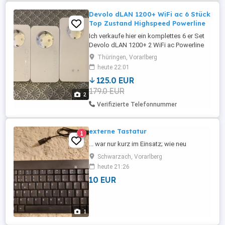
Devolo dLAN 1200+ WiFi ac 6 Stück
Top Zustand Highspeed Powerline
Ich verkaufe hier ein komplettes 6 er Set
Devolo dLAN 1200+ 2 WiFi ac Powerline
Adapter. Die Geräte sind voll
Thüringen, Vorarlberg
funktionsfähig, wurden nur im
heute 22:01
Privathaushalt genutzt und bieten bis zu
125.0 EUR
1200 Mbit s über das Stromnetz sowie
179.0 EUR
schnelles Dualband WLAN (2,4 & 5 GHz).
2
Ideal zur Erweiterung des Heimnetzwerks,
Verifizierte Telefonnummer
für ...
externe Tastatur
1
... war nur kurz im Einsatz; wie neu
Schwarzach, Vorarlberg
heute 21:26
10 EUR
1