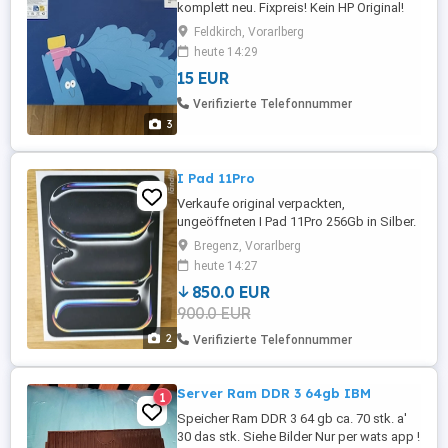
komplett neu. Fixpreis! Kein HP Original!
Kompatibel mit: HP Color LaserJet Pro: *
Feldkirch, Vorarlberg
M252dn * M252n * M277dw * M277n *
heute 14:29
M274n * M277C Canon imageCLASS: *
15 EUR
LBP613Cdw * LBP612Cdw * LBP612C *
LBP611C * LBP611Cn * MF631Cn *
Verifizierte Telefonnummer
MF632Cdw * MF633Cdw * MF635Cx *
3
MF634Cdw
I Pad 11Pro
Verkaufe original verpackten,
ungeöffneten I Pad 11Pro 256Gb in Silber.
Rechnung vorhanden und 2 Jahre Garantie
Bregenz, Vorarlberg
heute 14:27
850.0 EUR
900.0 EUR
2
Verifizierte Telefonnummer
Server Ram DDR 3 64gb IBM
1
Speicher Ram DDR 3 64 gb ca. 70 stk. a'
30 das stk. Siehe Bilder Nur per wats app !