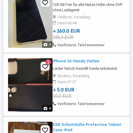
128 GB Frei für alle Netze Hülle ohne OVP,
ohne Ladegerät
Feldkirch, Vorarlberg
heute 08:44
160.0 EUR
165.0 EUR
4
Verifizierte Telefonnummer
iPhone 16 Handy Hüllen
1
Leider falsch bestellt beide unbenutzt
Bludenz, Vorarlberg
heute 07:57
5.0 EUR
10.0 EUR
Verifizierte Telefonnummer
4
ESR Schutzhülle Protective Tablet
Case iPad