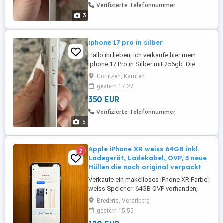
Kratzer und Macken. Bei Intresde gerne
Verifizierte Telefonnummer
melden :)
3
iphone 17 pro in silber
Hallo ihr lieben, ich verkaufe hier mein
Iphone 17 Pro in Silber mit 256gb. Die
akkukapatzität liegt bei 88%. Ich hatte es
Görlitzen, Kärnten
vor einem halben Jahr gekauft als
gestern 17:27
Firmenhandy aber finde dafür jetzt keinen
350 EUR
Gebrauch mehr. Ohne jegliche Kratzer
oder Macken siehe Bilder. Bei Intresse
Verifizierte Telefonnummer
gerne melden, Preis ist v ...
5
Apple iPhone XR weiss 64GB inkl.
2
Ladegerät, Ladekabel, OVP, 3 neue
Hüllen die noch original verpackt
Verkaufe ein makelloses iPhone XR Farbe:
weiss Speicher: 64GB OVP vorhanden,
original Apple iPhone Ladegerät und
Brederis, Vorarlberg
Ladekabel Frei für alle Netze Inklusive 3
gestern 15:55
neue Hüllen (schwarz, rose, flieder) Es