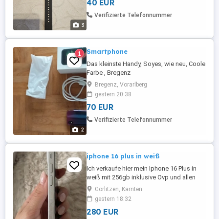
40 EUR
13 Tage mit Schnellladung (65% in 30
Minuten) - Vollständige Gesundheits- und
Verifizierte Telefonnummer
Aktivitätsüberwachung, unterstützt durch
3
die Samsung ...
Smartphone
1
Das kleinste Handy, Soyes, wie neu, Coole
Farbe , Bregenz
Bregenz, Vorarlberg
gestern 20:38
70 EUR
Verifizierte Telefonnummer
2
iphone 16 plus in weiß
Ich verkaufe hier mein Iphone 16 Plus in
weiß mit 256gb inklusive Ovp und allen
Kabeln. Das handy habe ich mir vor 4
Görlitzen, Kärnten
Monaten zugelegt als zweit Handy aber
gestern 18:32
benötige es jetzt nicht mehr. Es
280 EUR
funktioniert einwandfrei ohne jegliche