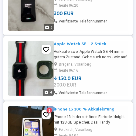
Letzter Preis usw. wierd nicht beantwortet
heute 06:20
!!!!
300 EUR
Verifizierte Telefonnummer
3
Apple Watch SE - 2 Stück
Verkaufe zwei Apple Watch SE 44 mm in
gutem Zustand. Gebe auch noch - wie auf
den Fotos ersichtlich - auch 3
Bregenz, Vorarlberg
Gehäuseschutze dazu.
heute 06:16
150.0 EUR
200.0 EUR
4
Verifizierte Telefonnummer
iPhone 13 100 % Akkuleistung
1
iPhone 13 in der schönen Farbe Midnight
mit 128 GB Speicher. Das Handy
funktioniert einwandfrei. Rahmen hat
Feldkirch, Vorarlberg
Gebrauchsspuren, Display makellos
heute 04:04