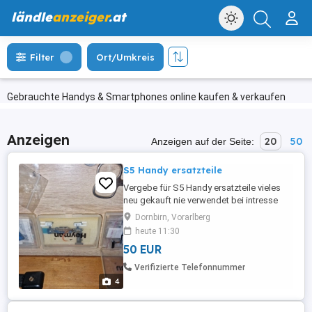
ländle
anzeiger
.at
Filter
Ort/Umkreis
Gebrauchte Handys & Smartphones online kaufen & verkaufen
Anzeigen
20
50
Anzeigen auf der Seite:
S5 Handy ersatzteile
Vergebe für S5 Handy ersatzteile vieles
neu gekauft nie verwendet bei intresse
schreibt mir danke !
Dornbirn, Vorarlberg
heute 11:30
50 EUR
Verifizierte Telefonnummer
4