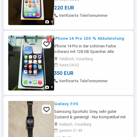
(siehe Fotos). Akkuleistung 100 %. Frei für
220 EUR
alle Netze! Privatverkauf keine Garantie
keine Gewährleistung kein umtauschen.
Verifizierte Telefonnummer
9
iPhone 14 Pro 100 % Akkuleistung
2
iPhone 14 Pro in der schönen Farbe
schwarz mit 128 GB Speicher. Alle
Funktionen sind einwandfrei vorhanden.
Feldkirch, Vorarlberg
Rahmen hat Gebrauchsspuren siehe Foto.
heute 04:03
Display makellos . Akkuleistung 100 % Mit
350 EUR
Schutzhülle und neuem Ladekabel. Frei
für alle Netze! Privatverkauf keine Garantie
Verifizierte Telefonnummer
keine Gewährleistung kein U ...
9
Galaxy Fit3
Samsung Sportuhr, Grey, sehr guter
Zustand & gereinigt - Nur kompatibel mit
Android; großes AMOLED-Display mit
Koblach, Vorarlberg
gebogenem 2,5D-Glas und
gestern 21:49
Aluminiumgehäuse. - Akkulaufzeit bis zu