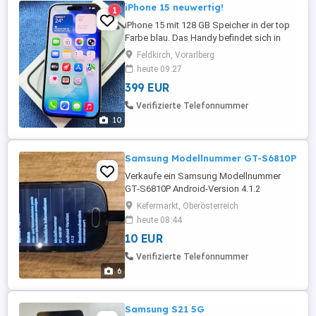
iPhone 15 neuwertig!
1
iPhone 15 mit 128 GB Speicher in der top
Farbe blau. Das Handy befindet sich in
absoluten top Zustand, keine
Feldkirch, Vorarlberg
Gebrauchsspuren. Akkuleistung 100 % null
heute 09:27
Zyklen siehe Fotos. Mit Box und
399 EUR
Ladekabel. Frei für alle Netze!
Privatverkauf keine Garantie keine
Verifizierte Telefonnummer
Gewährleistung kein Umtausch
10
Samsung Modellnummer GT-S6810P
Verkaufe ein Samsung Modellnummer
GT-S6810P Android-Version 4.1.2
Ladegerät, Akku, Informationen
Kefermarkt, Oberösterreich
entnehmen sie den Bildern, Versand oder
heute 08:44
Übergabe in Freistadt, Umgebung.
10 EUR
Funktioniert einwandfrei Keine Garantie
vom Verkäufer . Keine Rücknahme, Am
Verifizierte Telefonnummer
07.04.sind wir in St.Pölten-daher bei
6
Interesse wird es ...
Samsung S21 5G