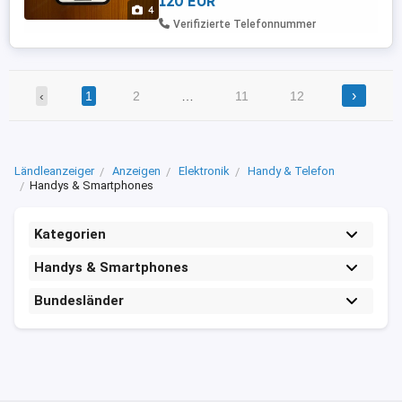
120 EUR
werden nur seriöse Anfragen beantwortet.
4
Verifizierte Telefonnummer
›
‹
1
2
…
11
12
Ländleanzeiger
Anzeigen
Elektronik
Handy & Telefon
Handys & Smartphones
Kategorien
Handys & Smartphones
Bundesländer