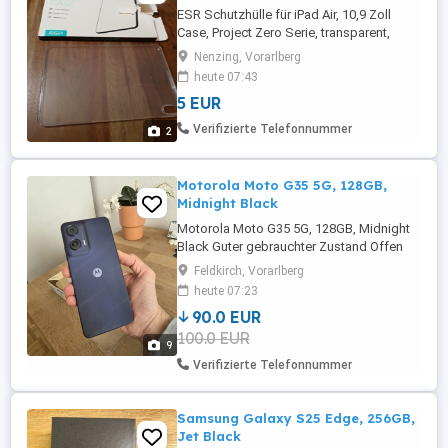
ESR Schutzhülle für iPad Air, 10,9 Zoll
Case, Project Zero Serie, transparent,
durchsichtig
Nenzing, Vorarlberg
heute 07:43
5 EUR
Verifizierte Telefonnummer
2
Motorola Moto G35 5G, 128GB,
Midnight Black
Motorola Moto G35 5G, 128GB, Midnight
Black Guter gebrauchter Zustand Offen
für alle Netze Rechnung ist vorhanden -
Feldkirch, Vorarlberg
Garantie bis 04.11.2027
heute 07:23
Originalverpackung, 1x Hülle sowie
90.0 EUR
unbenutztes Ladekabel vorhanden
100.0 EUR
9
Verifizierte Telefonnummer
Samsung Galaxy S25 Edge, 256GB,
Jet Black