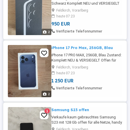
Schwarz Komplett NEU und VERSIEGELT
Offen für alle Netze Rechnung ist
Feldkirch, Vorarlberg
vorhanden und wird mitgegeben
heute 07:23
950 EUR
Verifizierte Telefonnummer
2
iPhone 17 Pro Max, 256GB, Blau
iPhone 17 PRO MAX, 256GB, Blau Zustand:
Komplett NEU & VERSIEGELT Offen für
alle Netze Rechnung ist vorhanden und
Feldkirch, Vorarlberg
wird mitgegeben
heute 07:23
1 250 EUR
Verifizierte Telefonnummer
2
Samsung S23 offen
1
Verkaufe kaum gebrauchtes Samsung
S23 mit 128 Gb offen für alle Netze, handy
hat noch folie drauf, 300 Fest Preis !!!!!
Feldkirch, Vorarlberg