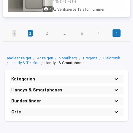
1150.0 EUR
Beschädigungen. Technisch funktioniert
alles einwandfrei. - 256 ...
3
Verifizierte Telefonnummer
›
‹
1
2
…
6
7
Ländleanzeiger
Anzeigen
Vorarlberg
Bregenz
Elektronik
Handy & Telefon
Handys & Smartphones
Kategorien
Handys & Smartphones
Bundesländer
Orte