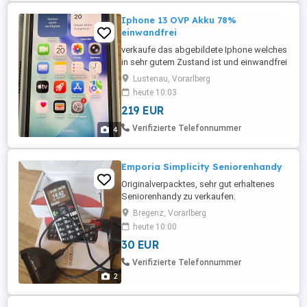
Iphone 13 OVP Akku 78%
einwandfrei
verkaufe das abgebildete Iphone welches
in sehr gutem Zustand ist und einwandfrei
funktioniert.
Lustenau, Vorarlberg
heute 10:03
219 EUR
Verifizierte Telefonnummer
4
Emporia Simplicity Seniorenhandy
Originalverpacktes, sehr gut erhaltenes
Seniorenhandy zu verkaufen.
Bregenz, Vorarlberg
heute 10:00
30 EUR
Verifizierte Telefonnummer
2