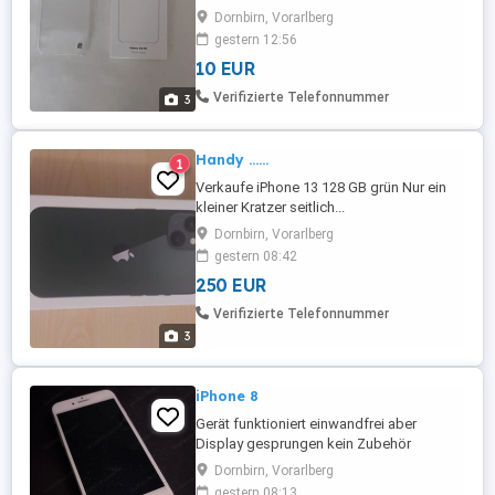
Schutzhülle nur fünf Tage verwendet.
Dornbirn, Vorarlberg
Tiptop Zustand, keine Beschädigungen,
gestern 12:56
inkl. Originalverpackung. NP Euro 24,90.-
10 EUR
Nur persönliche Abholung, kein Versand
Verifizierte Telefonnummer
3
Handy ......
1
Verkaufe iPhone 13 128 GB grün Nur ein
kleiner Kratzer seitlich...
Dornbirn, Vorarlberg
gestern 08:42
250 EUR
Verifizierte Telefonnummer
3
iPhone 8
Gerät funktioniert einwandfrei aber
Display gesprungen kein Zubehör
vorhanden
Dornbirn, Vorarlberg
gestern 08:13