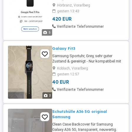
leistungsstarkes Gerät für den täglichen
Hörbranz, Vorarlberg
Gebrauch und verfügt über eine
gestern 13:43
beeindruckende Kamera. Die Garantie für
420 EUR
das Gerät läuft noch bis zum 28. Januar
2027. Es ist ein zuverlässiger Begleiter für
Verifizierte Telefonnummer
alle deine Bedürfnisse. Bei Fragen melde
5
...
Galaxy Fit3
Samsung Sportuhr, Grey, sehr guter
Zustand & gereinigt - Nur kompatibel mit
Android; großes AMOLED-Display mit
Koblach, Vorarlberg
gebogenem 2,5D-Glas und
gestern 12:57
Aluminiumgehäuse. - Akkulaufzeit bis zu
40 EUR
13 Tage mit Schnellladung (65% in 30
Minuten) - Vollständige Gesundheits- und
Verifizierte Telefonnummer
Aktivitätsüberwachung, unterstützt durch
3
die Samsung ...
Schutzhülle A36 5G original
Samsung
Clean Case Backcover für Samsung
Galaxy A36 5G, transparent, neuwertig.