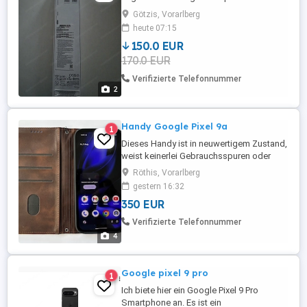
Götzis, Vorarlberg
heute 07:15
150.0 EUR
170.0 EUR
Verifizierte Telefonnummer
2
Handy Google Pixel 9a
1
Dieses Handy ist in neuwertigem Zustand,
weist keinerlei Gebrauchsspuren oder
Abnützungserscheinungen auf (die Bilder
Röthis, Vorarlberg
sind Originalaufnahmen) und verfügt noch
gestern 16:32
über volle Ladekapazität (siehe
350 EUR
Screenshot). Es überzeugt durch seine
Technik, seine Optik,
Verifizierte Telefonnummer
Anwenderfreundlichkeit und lange
4
Akkulaufzeit. Es ...
Google pixel 9 pro
1
Ich biete hier ein Google Pixel 9 Pro
Smartphone an. Es ist ein