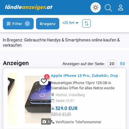
ländle
anzeiger
.at
Filter
Bregenz
In Bregenz: Gebrauchte Handys & Smartphones online kaufen &
verkaufen
Anzeigen
20
50
Anzeigen auf der Seite:
Apple iPhone 13 Pro, Zubehör, Ovp
1
Neuwertiges iPhone 13pro 128 GB in
Sierrablau Offen für alles Netze wurde
immer mit Schutzhülle und
Höchst, Vorarlberg
Panzerglasfolie verwendet. es funktioniert
heute 10:07
alles tadellos und es wurde nichts
329.0 EUR
getauscht. inkl. 2 schwarze Hüllen,
339.0 EUR
Lightning Kabel, Ovp Batterie hält noch
sehr gut. Dazu gebe ich noch unbenutzte
6
Verifizierte Telefonnummer
Apple ...