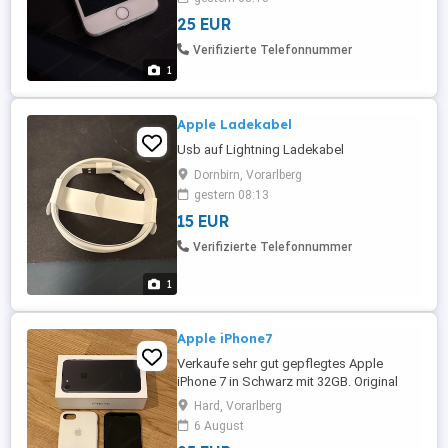
25 EUR
Verifizierte Telefonnummer
1
Apple Ladekabel
Usb auf Lightning Ladekabel
Dornbirn, Vorarlberg
gestern 08:13
15 EUR
Verifizierte Telefonnummer
1
Apple iPhone7
Verkaufe sehr gut gepflegtes Apple
iPhone 7 in Schwarz mit 32GB. Original
Silikoncase in Weiß. Das Handy ist voll
Hard, Vorarlberg
funktionsfähig und wurde immer mit
6 August
Panzerglas und Schutzhülle verwendet.