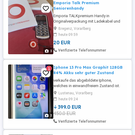
Emporia Talk Premium
Seniorenhandy
Emporia TALKpremium Handy in
Originalverpackung mit Ladekabel und
Gebrauchsanweisung zu verkaufen.
Bregenz, Vorarlberg
heute 09:59
20 EUR
Verifizierte Telefonnummer
3
Iphone 13 Pro Max Graphit 128GB
1
84% Akku sehr guter Zustand
verkaufe das abgebildete Iphone,
welches in einwandfreiem Zustand ist.
OVP und Ladekabel ist vorhanden.
Lustenau, Vorarlberg
heute 09:24
399.0 EUR
450.0 EUR
3
Verifizierte Telefonnummer