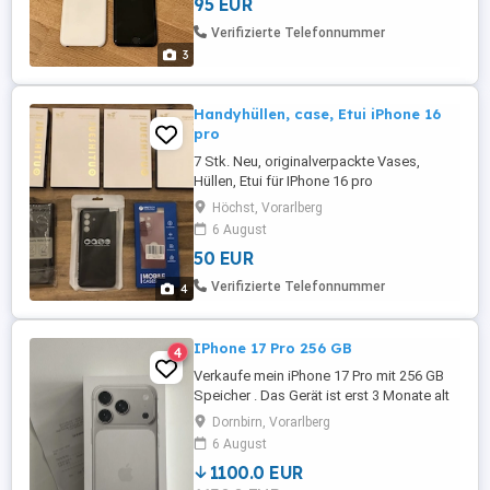
95 EUR
95.- Preis bei Selbstabholung in Hard.
(Zzg. Versandkosten-Versand auch
Verifizierte Telefonnummer
möglich)
3
Handyhüllen, case, Etui iPhone 16
pro
7 Stk. Neu, originalverpackte Vases,
Hüllen, Etui für IPhone 16 pro
Höchst, Vorarlberg
6 August
50 EUR
Verifizierte Telefonnummer
4
IPhone 17 Pro 256 GB
4
Verkaufe mein iPhone 17 Pro mit 256 GB
Speicher . Das Gerät ist erst 3 Monate alt
und befindet sich in einem neuwertigen
Dornbirn, Vorarlberg
Zustand. Es wurde von Anfang an immer
6 August
mit Panzerglas und Schutzhülle genutzt
1100.0 EUR
und ist daher frei von Kratzern oder