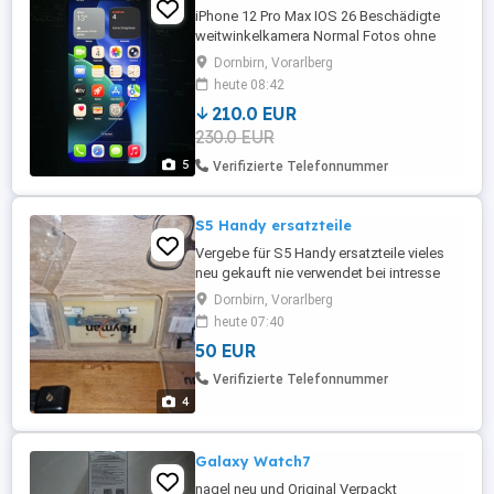
iPhone 12 Pro Max IOS 26 Beschädigte
weitwinkelkamera Normal Fotos ohne
Probleme
Dornbirn, Vorarlberg
heute 08:42
210.0 EUR
230.0 EUR
5
Verifizierte Telefonnummer
S5 Handy ersatzteile
Vergebe für S5 Handy ersatzteile vieles
neu gekauft nie verwendet bei intresse
schreibt mir danke !
Dornbirn, Vorarlberg
heute 07:40
50 EUR
Verifizierte Telefonnummer
4
Galaxy Watch7
nagel neu und Original Verpackt