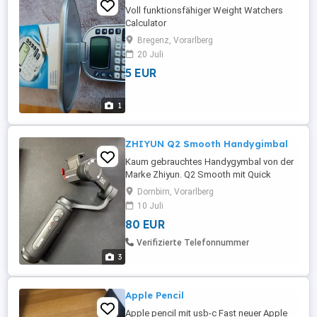
Voll funktionsfähiger Weight Watchers
Calculator
Bregenz, Vorarlberg
20 Juli
5 EUR
1
ZHIYUN Q2 Smooth Handygimbal
Kaum gebrauchtes Handygymbal von der
Marke Zhiyun. Q2 Smooth mit Quick
relaese Halterung für schnelles
Dornbirn, Vorarlberg
abklemmen. Direkte Verbindung mit dem
10 Juli
Handy über BT. Mit USB-C. Perfekt für
80 EUR
VLOG und Reportage.
Verifizierte Telefonnummer
3
Apple Pencil
Apple pencil mit usb-c Fast neuer Apple