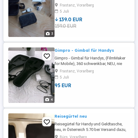
Speicher und Kabel und Stecker, kompl.
Frastanz, Vorarlberg
NEU, unbenutzt, EP komp. 256,- Euro,
5 Juli
139.0 EUR
159.0 EUR
3
Gimpro - Gimbal für Handys
Gimpro - Gimbal für Handys, (FilmMaker
for Mobile), 360 schwenkbar, NEU, nie
gebraucht,
Frastanz, Vorarlberg
5 Juli
95 EUR
4
Reisegürtel neu
Reisegürtel für Handy und Geldtasche,
neu, in Österreich 5.70 bei Versand dazu,
wenn Interesse tel.06644069291
Bürs, Vorarlberg