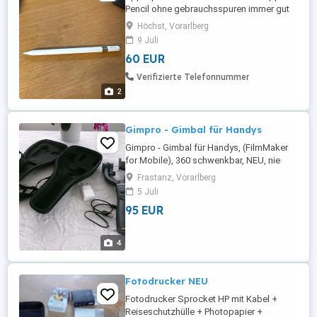
Pencil ohne gebrauchsspuren immer gut
aufgepasst, ohne verpackung ohne Kabel
Höchst, Vorarlberg
9 Juli
60 EUR
Verifizierte Telefonnummer
2
Gimpro - Gimbal für Handys
Gimpro - Gimbal für Handys, (FilmMaker
for Mobile), 360 schwenkbar, NEU, nie
gebraucht,
Frastanz, Vorarlberg
5 Juli
95 EUR
4
Fotodrucker NEU
Fotodrucker Sprocket HP mit Kabel +
Reiseschutzhülle + Photopapier +