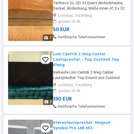
Technics SL-QD 33 Quarz Abdeckhaube,
Deckel, Abdeckung, Maße innen 41,5 x 32
x 4,3 cm - Stärke ca. 2mm Gebrauchte
Lustenau, Vorarlberg
Staubschutzhaube für Technics
gestern 20:45
Plattenspieler zu verkaufen. Privatverkauf.
50 EUR
Guter gebrauchter Zustand. Funktion
einwandfrei. Leider Fehlkauf. Keine
Verifizierte Telefonnummer
7
Garantie, Gewährleitung oder Rücknahme.
Abholung ...
Linn Centrik 2 Weg Center
Lautsprecher - Top Zustand Top
Klang
Verkaufe Linn Centrik 2 Weg Center
Lautsprecher. Top Sound und Zustand.
Nur Abholung. Keine Garantie und
Lustenau, Vorarlberg
Gewährleistung - Privatverkauf Maße L 52
gestern 20:45
B28 H20cm !!!!!!! KEIN Versand !!!!!!!!!
350 EUR
3
Verifizierte Telefonnummer
Stereolautsprecher: Magnat
Symbol Pro 168 601