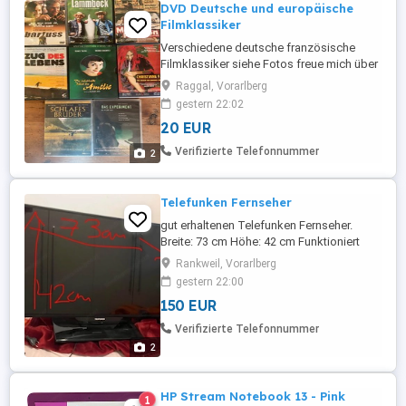
DVD Deutsche und europäische
Filmklassiker
Verschiedene deutsche französische
Filmklassiker siehe Fotos freue mich über
Angebote
Raggal, Vorarlberg
gestern 22:02
20 EUR
Verifizierte Telefonnummer
2
Telefunken Fernseher
gut erhaltenen Telefunken Fernseher.
Breite: 73 cm Höhe: 42 cm Funktioniert
einwandfrei Mit Standfuß und
Rankweil, Vorarlberg
Fernbedienung Der Fernseher befindet
gestern 22:00
sich in einem top Zustand mit normalen
150 EUR
Gebrauchsspuren.
Verifizierte Telefonnummer
2
HP Stream Notebook 13 - Pink
1