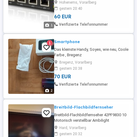
Funktionen: Routing, Sicherheit und
Hohenems, Vorarlberg
Management Funktionen 5 Gigabit
gestern 20:40
Routing Ports 5 PoE konfigurierbare Ports
60 EUR
Unterstützt 24V PoE oder 48V* PoE (bei
Nutzung von einem 48V* Netzteil) 3
Verifizierte Telefonnummer
1
konfigurierbare Ports für Switching
Smartphone
1
Das kleinste Handy, Soyes, wie neu, Coole
Farbe , Bregenz
Bregenz, Vorarlberg
gestern 20:38
70 EUR
Verifizierte Telefonnummer
2
Breitbild-Flachbildfernseher
Breitbild-Flachbildfernseher 42PF9830 10
Motorisch verstellbar Ambilight
Hard, Vorarlberg
gestern 20:32