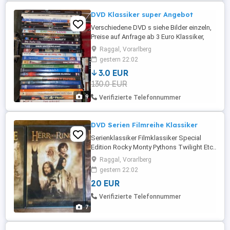
DVD Klassiker super Angebot
Verschiedene DVD s siehe Bilder einzeln,
Preise auf Anfrage ab 3 Euro Klassiker,
Dokus uvm. Friends. Twilight IM SET 130
Raggal, Vorarlberg
Euro
gestern 22:02
3.0 EUR
130.0 EUR
9
Verifizierte Telefonnummer
DVD Serien Filmreihe Klassiker
Serienklassiker Filmklassiker Special
Edition Rocky Monty Pythons Twilight Etc..
gerne melden und Angebot machen
Raggal, Vorarlberg
gestern 22:02
20 EUR
Verifizierte Telefonnummer
7