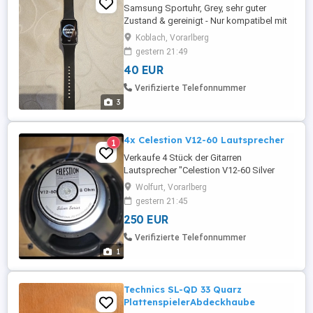
Samsung Sportuhr, Grey, sehr guter
Zustand & gereinigt - Nur kompatibel mit
Android; großes AMOLED-Display mit
Koblach, Vorarlberg
gebogenem 2,5D-Glas und
gestern 21:49
Aluminiumgehäuse. - Akkulaufzeit bis zu
40 EUR
13 Tage mit Schnellladung (65% in 30
Minuten) - Vollständige Gesundheits- und
Verifizierte Telefonnummer
Aktivitätsüberwachung, unterstützt durch
3
die Samsung ...
4x Celestion V12-60 Lautsprecher
1
Verkaufe 4 Stück der Gitarren
Lautsprecher "Celestion V12-60 Silver
series". Die Lautsprecher sind im Moment
Wolfurt, Vorarlberg
noch verbaut und können bei Bedarf aus
gestern 21:45
der Gitarrenbox ausgebaut werden. Preis
250 EUR
für alle 4 Lautsprecher.
Verifizierte Telefonnummer
1
Technics SL-QD 33 Quarz
PlattenspielerAbdeckhaube