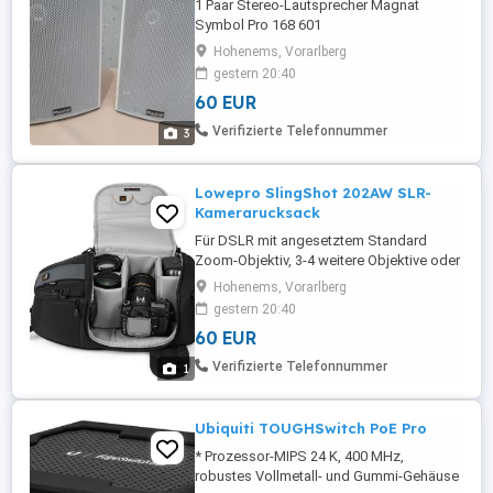
1 Paar Stereo-Lautsprecher Magnat
Symbol Pro 168 601
Hohenems, Vorarlberg
gestern 20:40
60 EUR
Verifizierte Telefonnummer
3
Lowepro SlingShot 202AW SLR-
Kamerarucksack
Für DSLR mit angesetztem Standard
Zoom-Objektiv, 3-4 weitere Objektive oder
Blitz, Zubehör, kompaktes Stativ. Für
Hohenems, Vorarlberg
schnellen Zugriff enfach die Tasche über
gestern 20:40
die Seite nach vorne ziehen **Inhalt des
60 EUR
Rucksackes NICHT inklusive**
Verifizierte Telefonnummer
1
Ubiquiti TOUGHSwitch PoE Pro
* Prozessor-MIPS 24 K, 400 MHz,
robustes Vollmetall- und Gummi-Gehäuse