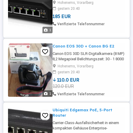
| * Erweiterte Funktionen: Port-
Hohenems, Vorarlberg
Überwachung, Virtual Local Area Network
gestern 20:40
(VLAN) Konfiguration, Spanning Tree
185 EUR
Protocol (STP) Rapid Spanning Tree
Protocol (RSTP), Jumbo-Frame-
Verifizierte Telefonnummer
Unterstützung, Ping Watchdog,
1
konfigurierbare Benachrichtigungen ...
Canon EOS 30D + Canon BG E2
Canon EOS 30D SLR-Digitalkamera (8 MP)
8,2 Megapixel Belichtungszeit: 30 - 1 8000
s Bildschirmdiagonale: 2,5 Zoll Auto (100
Hohenems, Vorarlberg
200 400), ISO 100-1600 in 1 3-Stufen,
gestern 20:40
Absolut Neuwertig, 3 Akkus, Batteriegriff
110.0 EUR
120.0 EUR
1
Verifizierte Telefonnummer
Ubiquiti Edgemax PoE, 5-Port
Router
Carrier-Class-Ausfallsicherheit in einem
kompakten Gehäuse Enterprise-