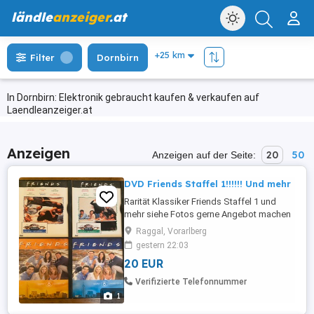
ländle
anzeiger
.at
Filter
Dornbirn
In Dornbirn: Elektronik gebraucht kaufen & verkaufen auf
Laendleanzeiger.at
Anzeigen
20
50
Anzeigen auf der Seite:
DVD Friends Staffel 1!!!!!! Und mehr
Rarität Klassiker Friends Staffel 1 und
mehr siehe Fotos gerne Angebot machen
Raggal, Vorarlberg
gestern 22:03
20 EUR
Verifizierte Telefonnummer
1