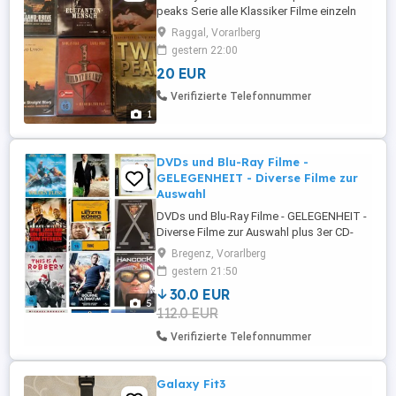
peaks Serie alle Klassiker Filme einzeln
oder im set Preis auf Anfrage bzw. Bitte
Raggal, Vorarlberg
um Angebot danke
gestern 22:00
20 EUR
Verifizierte Telefonnummer
1
DVDs und Blu-Ray Filme -
GELEGENHEIT - Diverse Filme zur
Auswahl
DVDs und Blu-Ray Filme - GELEGENHEIT -
Diverse Filme zur Auswahl plus 3er CD-
Block "Best of Rock" (siehe Filmkollektion
Bregenz, Vorarlberg
1) a) Filmkollektion 1 bis 5 (Auswahl an
gestern 21:50
Filmen (je 15): Kosten: je 30 Euro b)
30.0 EUR
Filmkollektion 1+2+3+4+5 - dh alle
5
112.0 EUR
zusammen (74 Filme plus CD): Kosten:
112,5 Euro c) Auch eine ...
Verifizierte Telefonnummer
Galaxy Fit3