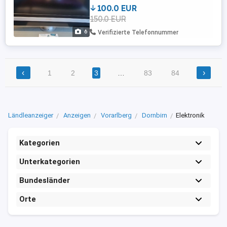
100.0 EUR
150.0 EUR
6
Verifizierte Telefonnummer
‹
›
1
2
3
…
83
84
Ländleanzeiger
Anzeigen
Vorarlberg
Dornbirn
Elektronik
Kategorien
Unterkategorien
Bundesländer
Orte