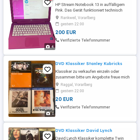
HP Stream Notebook 13 in auffälligem
Pink. Das Gerät funktioniert technisch
einwandfrei und ist in gutem, gepflegtem
Rankweil, Vorarlberg
Zustand. Details: Modell: HP Stream
gestern 22:00
Notebook PC 13 Display: 13,3 Zoll
200 EUR
Prozessor: Intel Celeron Arbeitsspeicher: 2
GB RAM Speicher: 32 GB Betriebssystem:
Verifizierte Telefonnummer
Windows 8.1 Farbe: Pink inkl. ...
4
DVD Klassiker Stanley Kubricks
Klassiker zu verkaufen einzeln oder
zusammen bitte um Angebote freue mich
Raggal, Vorarlberg
gestern 22:00
20 EUR
Verifizierte Telefonnummer
1
DVD Klassiker David Lynch
David Lynch Klassiker komplette Twin