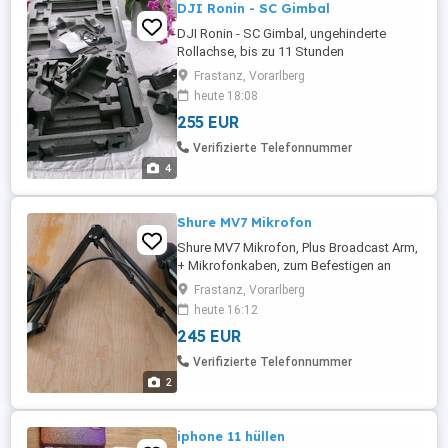
DJI Ronin - SC Gimbal
DJI Ronin - SC Gimbal, ungehinderte
Rollachse, bis zu 11 Stunden
Akkulaufzeit, Einhandgimbal, NEU, mit -
Frastanz, Vorarlberg
Sony, Panasonic, Lumix, Nikon und Canan,
heute 18:08
...... kompatibel
255 EUR
Verifizierte Telefonnummer
4
Shure MV7 Mikrofon
Shure MV7 Mikrofon, Plus Broadcast Arm,
+ Mikrofonkaben, zum Befestigen an
(Tisch-) Platten, kompl. 245,- Euro oder
Frastanz, Vorarlberg
machen sie uns ein Angebot,
heute 16:12
245 EUR
Verifizierte Telefonnummer
2
iphone 11 hüllen