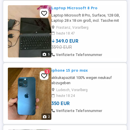
Laptop Microsoft 8 Pro
Laptop Microsoft 8 Pro, Surface, 128 GB,
Laptop 28 x 18 cm groß, incl. Tasche mit
Tragegurt, Ladegerät, zurückgesetzt
Frastanz, Vorarlberg
durch E-Werk - Frastanz (Rechnung
heute 18:47
vorhanden) kleine Beschädigung am
349.0 EUR
Rahmen,
359.0 EUR
5
Verifizierte Telefonnummer
iphone 15 pro max
1
akkukapazität 100% wegen neukauf
abzugeben
Ludesch, Vorarlberg
heute 18:24
350 EUR
Verifizierte Telefonnummer
2