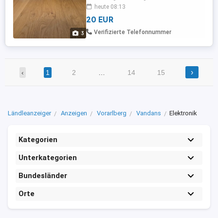
10,8 cm und 12,4 cm, für Monitore und
heute 08:13
Laptops, Maße: je 40,9 x 27,9 x 12,4 cm
20 EUR
Verifizierte Telefonnummer
3
›
‹
1
2
…
14
15
Ländleanzeiger
Anzeigen
Vorarlberg
Vandans
Elektronik
Kategorien
Unterkategorien
Bundesländer
Orte