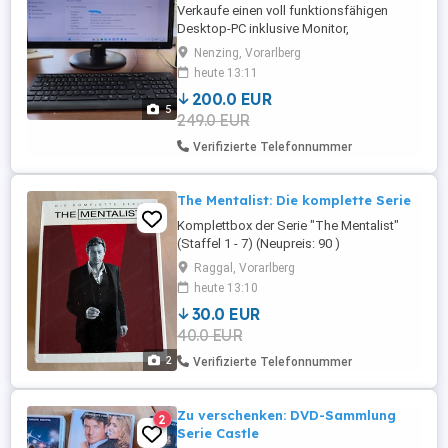
Verkaufe einen voll funktionsfähigen
Desktop-PC inklusive Monitor,
Lautsprechern, Tastatur und Maus. Ideal
Nenzing, Vorarlberg
für Homeoffice, Internet, E-Mail, Office-
heute 13:11
Anwendungen, Streaming und den
200.0 EUR
täglichen Gebrauch. Technische Daten PC:
5
249.0 EUR
Lenovo IdeaCentre 3 (07ADA05) AMD
Ryzen 5 3500U Prozessor 16 GB RAM 512
Verifizierte Telefonnummer
GB SSD AMD ...
The Mentalist: Die komplette Serie
Komplettbox der Serie "The Mentalist"
(Staffel 1 - 7) (Neupreis: 90 )
Raggal, Vorarlberg
heute 13:10
30.0 EUR
40.0 EUR
2
Verifizierte Telefonnummer
Zu verschenken: DVD-Sammlung
2
Serie Castle