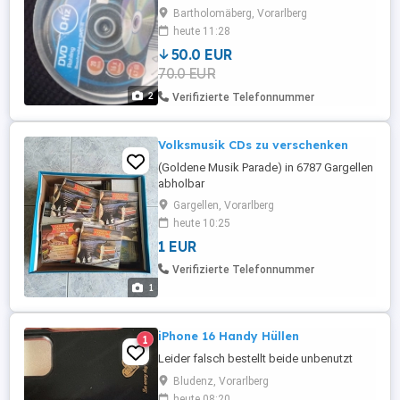
Bartholomäberg, Vorarlberg
heute 11:28
50.0 EUR
70.0 EUR
2
Verifizierte Telefonnummer
Volksmusik CDs zu verschenken
(Goldene Musik Parade) in 6787 Gargellen
abholbar
Gargellen, Vorarlberg
heute 10:25
1 EUR
Verifizierte Telefonnummer
1
iPhone 16 Handy Hüllen
1
Leider falsch bestellt beide unbenutzt
Bludenz, Vorarlberg
heute 08:20