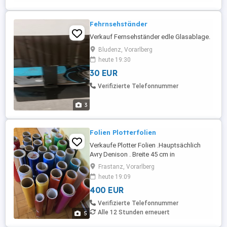
DDR3 ...
Fehrnsehständer
Verkauf Fernsehständer edle Glasablage.
Bludenz, Vorarlberg
heute 19:30
30 EUR
Verifizierte Telefonnummer
3
Folien Plotterfolien
Verkaufe Plotter Folien .Hauptsächlich
Avry Denison . Breite 45 cm in
Verschiedenen Längen Verschiedene
Frastanz, Vorarlberg
Farben wie auf dem Bild ersichtlich.
heute 19:09
Gesamtlänge zusammengezählt Ergeben
400 EUR
eine Länge von ca 185 Meter. Bei manchen
ist mehr drauf und bei anderen weniger.
Verifizierte Telefonnummer
Alle 12 Stunden erneuert
5