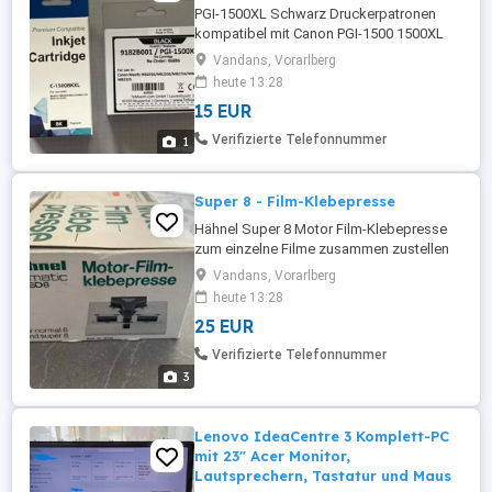
PGI-1500XL Schwarz Druckerpatronen
kompatibel mit Canon PGI-1500 1500XL
Multipack, für MB2750 MB2150 MB2155
Vandans, Vorarlberg
MB2050 MB2755 MB2350 MB2300
heute 13:28
Versand kostenlos
15 EUR
Verifizierte Telefonnummer
1
Super 8 - Film-Klebepresse
Hähnel Super 8 Motor Film-Klebepresse
zum einzelne Filme zusammen zustellen
und kleben Batteriebetrieben Versand
Vandans, Vorarlberg
kostenlos
heute 13:28
25 EUR
Verifizierte Telefonnummer
3
Lenovo IdeaCentre 3 Komplett-PC
mit 23" Acer Monitor,
Lautsprechern, Tastatur und Maus