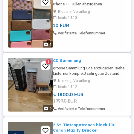
iPhone 11 Hüllen abzugeben
Bludenz, Vorarlberg
heute 14:13
10 EUR
Verifizierte Telefonnummer
1
CD Sammlung
1
grosse Sammlung Cds abzugeben. siehe
Liste. nur komplett! sehr guter Zustand.
alle in Oroginalhülle
Nenzing, Vorarlberg
heute 14:12
1800.0 EUR
1999.0 EUR
6
Verifizierte Telefonnummer
2 St. Tintenpatronen black für
Canon Maxify Drucker