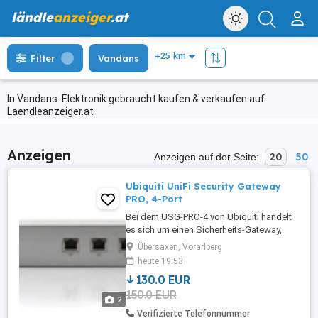
ländle
anzeiger
.at
Filter
Vandans
In Vandans: Elektronik gebraucht kaufen & verkaufen auf
Laendleanzeiger.at
Anzeigen
20
50
Anzeigen auf der Seite:
Ubiquiti UniFi Security Gateway
PRO, 4-Port
Bei dem USG-PRO-4 von Ubiquiti handelt
es sich um einen Sicherheits-Gateway,
das mit zwei RJ45 PoE-Ports für die
Übersaxen, Vorarlberg
Ausgangsleistung sowie zwei
heute 19:53
kombinierten RJ45 SFP-Ports und einem
130.0 EUR
seriellen RJ45-Konsolenport ausgestattet
150.0 EUR
ist. Des Weiteren ist es mit einem Dual-
2
Core-Prozessor mit 1 GHz sowie 2 GB
Verifizierte Telefonnummer