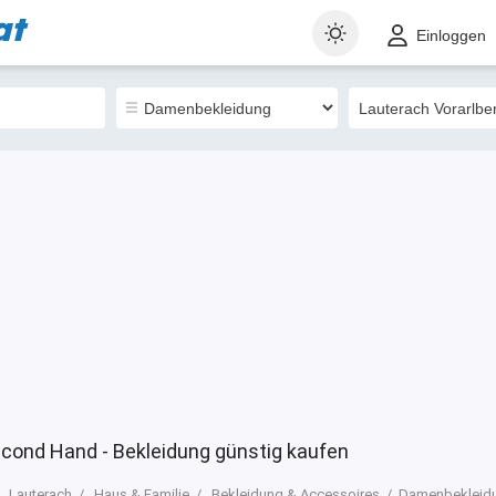
at
t
Gewerblich
Sortieren nach
Einloggen
5
cond Hand - Bekleidung günstig kaufen
Lauterach
Haus & Familie
Bekleidung & Accessoires
Damenbekleid