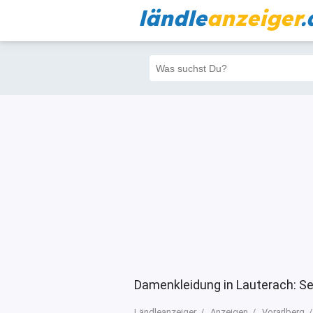
ländle
anzeiger
.
Alle
Priva
Filter
722
717
Damenkleidung in Lauterach: Se
Ländleanzeiger
Anzeigen
Vorarlberg