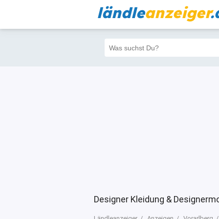
ländle
anzeiger
.
Alle
Priva
Filter
31
31
Designer Kleidung & Designerm
Ländleanzeiger
Anzeigen
Vorarlberg