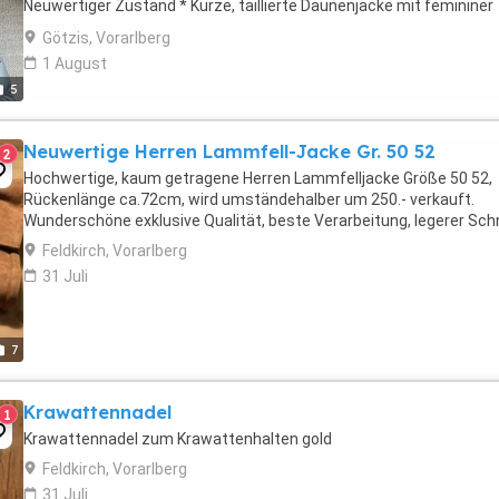
Neuwertiger Zustand * Kurze, taillierte Daunenjacke mit femininer
Silhouette * Normale Passform mit eng anliegender ...
Götzis, Vorarlberg
1 August
5
Neuwertige Herren Lammfell-Jacke Gr. 50 52
2
Hochwertige, kaum getragene Herren Lammfelljacke Größe 50 52,
Rückenlänge ca.72cm, wird umständehalber um 250.- verkauft.
Wunderschöne exklusive Qualität, beste Verarbeitung, legerer Schn
Feldkirch, Vorarlberg
31 Juli
7
Krawattennadel
1
Krawattennadel zum Krawattenhalten gold
Feldkirch, Vorarlberg
31 Juli