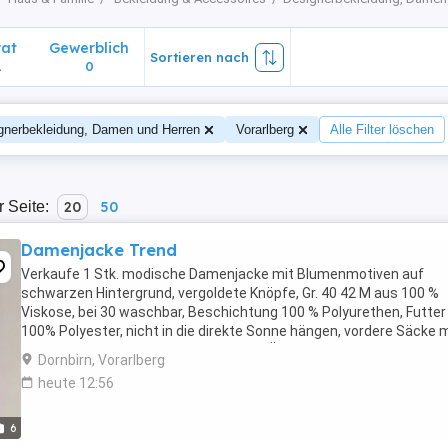
vat
Gewerblich
Sortieren nach
1
0
gnerbekleidung, Damen und Herren
Vorarlberg
Alle Filter löschen
r Seite:
20
50
Damenjacke Trend
Verkaufe 1 Stk. modische Damenjacke mit Blumenmotiven auf
schwarzen Hintergrund, vergoldete Knöpfe, Gr. 40 42 M aus 100 %
Viskose, bei 30 waschbar, Beschichtung 100 % Polyurethen, Futter
100% Polyester, nicht in die direkte Sonne hängen, vordere Säcke 
Reißverschluss versehen, ebenso das Ärmelende Neupreis: ...
Dornbirn, Vorarlberg
heute 12:56
6