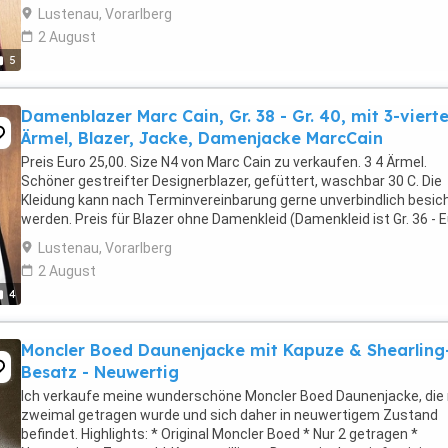
nur für Blazer ohne Kleid (Damenkleid ...
Lustenau, Vorarlberg
2 August
5
Damenblazer Marc Cain, Gr. 38 - Gr. 40, mit 3-vierte
Ärmel, Blazer, Jacke, Damenjacke MarcCain
Preis Euro 25,00. Size N4 von Marc Cain zu verkaufen. 3 4 Ärmel.
Schöner gestreifter Designerblazer, gefüttert, waschbar 30 C. Die
Kleidung kann nach Terminvereinbarung gerne unverbindlich besich
werden. Preis für Blazer ohne Damenkleid (Damenkleid ist Gr. 36 - 
10,00). Privatverkauf, keine ...
Lustenau, Vorarlberg
2 August
4
Moncler Boed Daunenjacke mit Kapuze & Shearling
Besatz - Neuwertig
Ich verkaufe meine wunderschöne Moncler Boed Daunenjacke, die 
zweimal getragen wurde und sich daher in neuwertigem Zustand
befindet. Highlights: * Original Moncler Boed * Nur 2 getragen *