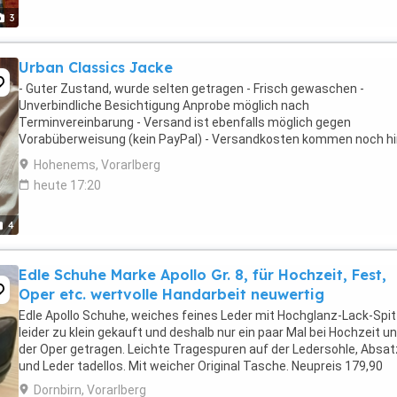
3
Urban Classics Jacke
- Guter Zustand, wurde selten getragen - Frisch gewaschen -
Unverbindliche Besichtigung Anprobe möglich nach
Terminvereinbarung - Versand ist ebenfalls möglich gegen
Vorabüberweisung (kein PayPal) - Versandkosten kommen noch h
- Kein Garantie oder Gewährleistungsanspruch
Hohenems, Vorarlberg
heute 17:20
4
Edle Schuhe Marke Apollo Gr. 8, für Hochzeit, Fest,
Oper etc. wertvolle Handarbeit neuwertig
Edle Apollo Schuhe, weiches feines Leder mit Hochglanz-Lack-Spit
leider zu klein gekauft und deshalb nur ein paar Mal bei Hochzeit un
der Oper getragen. Leichte Tragespuren auf der Ledersohle, Absat
und Leder tadellos. Mit weicher Original Tasche. Neupreis 179,90
Dornbirn, Vorarlberg