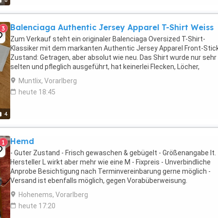
8
Balenciaga Authentic Jersey Apparel T-Shirt Weiss
3
Zum Verkauf steht ein originaler Balenciaga Oversized T-Shirt-
Klassiker mit dem markanten Authentic Jersey Apparel Front-Stick
Zustand: Getragen, aber absolut wie neu. Das Shirt wurde nur sehr
selten und pfleglich ausgeführt, hat keinerlei Flecken, Löcher,
Verfärbungen oder Abnutzungen am Print ...
Muntlix, Vorarlberg
heute 18:45
4
Hemd
1
- Guter Zustand - Frisch gewaschen & gebügelt - Größenangabe lt.
Hersteller L wirkt aber mehr wie eine M - Fixpreis - Unverbindliche
Anprobe Besichtigung nach Terminvereinbarung gerne möglich -
Versand ist ebenfalls möglich, gegen Vorabüberweisung.
Versandkosten kommen hinzu.
Hohenems, Vorarlberg
heute 17:20