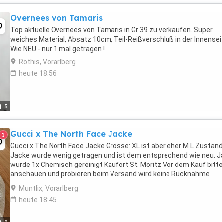
Overnees von Tamaris
Top aktuelle Overnees von Tamaris in Gr 39 zu verkaufen. Super
weiches Material, Absatz 10cm, Teil-Reißverschluß in der Innensei
Wie NEU - nur 1 mal getragen !
Röthis, Vorarlberg
heute 18:56
5
Gucci x The North Face Jacke
1
Gucci x The North Face Jacke Grösse: XL ist aber eher M L Zustand
Jacke wurde wenig getragen und ist dem entsprechend wie neu. 
wurde 1x Chemisch gereinigt Kaufort St. Moritz Vor dem Kauf bitt
anschauen und probieren beim Versand wird keine Rücknahme
akzeptiert oder Nachverhandlungen gemacht. 100% ...
Muntlix, Vorarlberg
heute 18:45