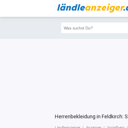
ländle
anzeiger
.
Alle
Priva
Filter
288
282
Herrenbekleidung in Feldkirch: 
Ländleanzeiger
Anzeigen
Vorarlberg