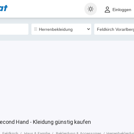
at
t
Gewerblich
Sortieren nach
Einloggen
6
Second Hand - Kleidung günstig kaufen
Feldkirch
Haus & Familie
Bekleidung & Accessoires
Herrenbekleidu