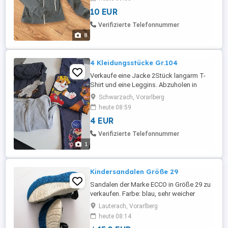
Stonedeek
10 EUR
Verifizierte Telefonnummer
8
4 Kleidungsstücke Gr.104
Verkaufe eine Jacke 2Stück langarm T-
Shirt und eine Leggins. Abzuholen in
Schwarzach.
Schwarzach, Vorarlberg
heute 08:59
4 EUR
Verifizierte Telefonnummer
1
Kindersandalen Größe 29
Sandalen der Marke ECCO in Größe 29 zu
verkaufen. Farbe: blau, sehr weicher
Schuh. NP war bei 80,-. Preis VHB
Lauterach, Vorarlberg
heute 08:14