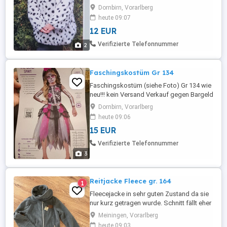
gegen Bargeld!
Dornbirn, Vorarlberg
heute 09:07
12 EUR
Verifizierte Telefonnummer
2
Faschingskostüm Gr 134
Faschingskostüm (siehe Foto) Gr 134 wie
neu!!! kein Versand Verkauf gegen Bargeld
bei Abholung
Dornbirn, Vorarlberg
heute 09:06
15 EUR
Verifizierte Telefonnummer
3
Reitjacke Fleece gr. 164
1
Fleecejacke in sehr guten Zustand da sie
nur kurz getragen wurde. Schnitt fällt eher
kleiner aus als Größe 164. Toller, hoher
Meiningen, Vorarlberg
Fleecekragen für kältere Tage. Marke:
heute 09:03