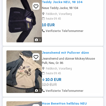
Teddy Jacke NEU, 98 104
Neue Teddy Jacke, 98 104
Feldkirch, Vorarlberg
heute 09:45
10 EUR
Verifizierte Telefonnummer
1
Jeanshemd mit Pullover dünn
Jeanshemd und dünner Mickey Mouse
Pulli, Neu, Gr. 86
Feldkirch, Vorarlberg
heute 09:45
10.0 EUR
12.0 EUR
1
Verifizierte Telefonnummer
Hose Benetton hellblau NEU