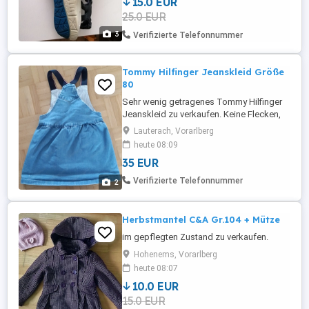
15.0 EUR
25.0 EUR
3
Verifizierte Telefonnummer
Tommy Hilfinger Jeanskleid Größe
80
Sehr wenig getragenes Tommy Hilfinger
Jeanskleid zu verkaufen. Keine Flecken,
sieht aus wie neu. Seitlich 2 Druckknöpfe.
Lauterach, Vorarlberg
Größe 80. Neupreis war bei 70 Euro. Preis
heute 08:09
VHB.
35 EUR
Verifizierte Telefonnummer
2
Herbstmantel C&A Gr.104 + Mütze
im gepflegten Zustand zu verkaufen.
Hohenems, Vorarlberg
heute 08:07
10.0 EUR
15.0 EUR