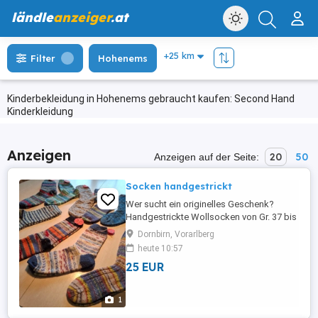
ländle
anzeiger
.at
Filter
Hohenems
Kinderbekleidung in Hohenems gebraucht kaufen: Second Hand
Kinderkleidung
Anzeigen
20
50
Anzeigen auf der Seite:
Socken handgestrickt
Wer sucht ein originelles Geschenk?
Handgestrickte Wollsocken von Gr. 37 bis
46
Dornbirn, Vorarlberg
heute 10:57
25 EUR
1