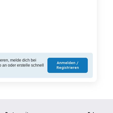
Schöne Mädchenstiefel
High Heels Pumps Größe
Neuwertig Gr.XXL
Gr.35
40 Ne
Hohenems
Hohenems
H
25 EUR
15 EUR
2
eren, melde dich bei
Anmelden /
 an oder erstelle schnell
Registrieren