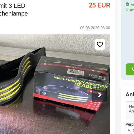
25
EUR
Ve
Num
aschenlampe
06.08.2026 06:00
An
Verb
D