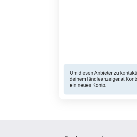
Nike Schuhe gefüttert
2 Adidas Herrenshirts
Gr.42
Hohenems
15 EUR
Um diesen Anbieter zu kontakti
deinem ländleanzeiger.at Konto
ein neues Konto.