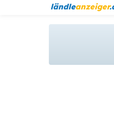
ländle
anzeiger
.