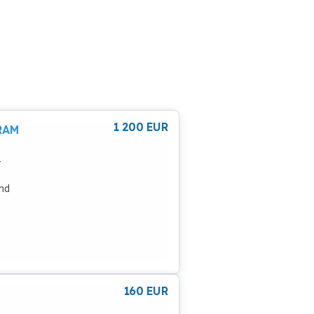
1 200
EUR
RAM
+
und
g
)
160
EUR