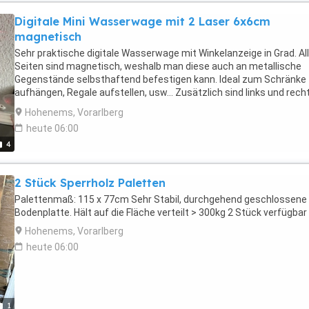
Digitale Mini Wasserwage mit 2 Laser 6x6cm
magnetisch
Sehr praktische digitale Wasserwage mit Winkelanzeige in Grad. Al
Seiten sind magnetisch, weshalb man diese auch an metallische
Gegenstände selbsthaftend befestigen kann. Ideal zum Schränke
aufhängen, Regale aufstellen, usw... Zusätzlich sind links und rech
jeweils ein roter Laser (zuschaltbar), genau in der Mitte, bei 3cm. 
Hohenems, Vorarlberg
C Ladeanschluss (wiederaufladbar) Ladekabel und Gürteltasche
heute 06:00
inklusive Ein extrem nützliches kleines und leichtes Werkzeug!
4
Versand: 3,- EUR (versicherter Versand)
2 Stück Sperrholz Paletten
Palettenmaß: 115 x 77cm Sehr Stabil, durchgehend geschlossene
Bodenplatte. Hält auf die Fläche verteilt > 300kg 2 Stück verfügbar
Hohenems, Vorarlberg
heute 06:00
1