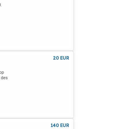
.
20
EUR
app
d des
140
EUR