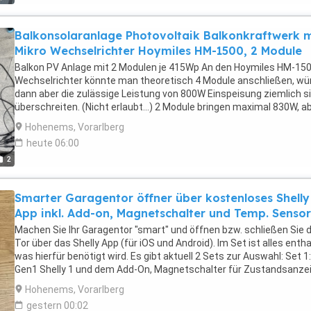
Balkonsolaranlage Photovoltaik Balkonkraftwerk m
Mikro Wechselrichter Hoymiles HM-1500, 2 Module
Balkon PV Anlage mit 2 Modulen je 415Wp An den Hoymiles HM-15
Wechselrichter könnte man theoretisch 4 Module anschließen, wü
dann aber die zulässige Leistung von 800W Einspeisung ziemlich s
überschreiten. (Nicht erlaubt...) 2 Module bringen maximal 830W, a
nur im perfekten Idealfall, was nicht oft der Fall sein wird. Im Set
Hohenems, Vorarlberg
enhalten ist also: 1 Hoymiles HM-1500 1 Netzkabel für den Anschl
heute 06:00
des Wechselrichters ans 220V Stromnetz 2 PV Module mit je 415 
2
(SKT415M10) Maße: 172,3 x 113,4 x 3cm 1 Ahoy DTU (Schnittstell
zwischen Haus WLAN und Wechselrichter - hier werden alle
Einstellungen vorgenommen) 1 Shelly Plug (für die einfache
Smarter Garagentor öffner über kostenloses Shelly
Ertragsberechnung - auch online über das Shelly App für iOS und
App inkl. Add-on, Magnetschalter und Temp. Sensor
Android abrufbar!) 4 Stück DC Kabel mit MC4 Stecker (Länge nach
Bedarf, max 12m im Preis enthalten) Alle Teile sind neu, und haben
Machen Sie Ihr Garagentor "smart" und öffnen bzw. schließen Sie 
selbstverständlich volle Garantie! Mit einer solchen Anlage können
Tor über das Shelly App (für iOS und Android). Im Set ist alles entha
die Grundlast eines Hauses oder einer Wohnung sehr gut abdecken.
was hierfür benötigt wird. Es gibt aktuell 2 Sets zur Auswahl: Set 1:
Kein kompliziertes Genehmigungsverfahren. Nur eine Anmeldung 
Gen1 Shelly 1 und dem Add-On, Magnetschalter für Zustandsanzei
Netzbetreiber ist erforderlich, 2 Wochen vor Inbetriebnahme,
sowie ein Temperatursensor (optional), genaue, detailierte
Hohenems, Vorarlberg
idealerweise. Sehr einfache Installation und Inbetriebnahme. (Plug
Installationsanleitung; Kosten: 50,- EUR Set 2: Gen3 Shelly 1 und d
and-Play sozusagen) Eine Zustellung und Inbetriebnahme
gestern 00:02
neuen Gen3 Add-On, Magnetschalter für Zustandsanzeige, sowie 