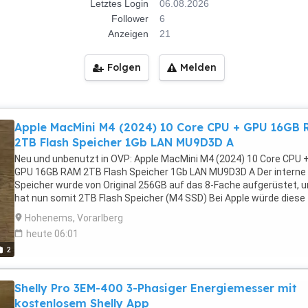
Letztes Login
06.08.2026
Follower
6
Anzeigen
21
Folgen
Melden
Apple MacMini M4 (2024) 10 Core CPU + GPU 16GB 
2TB Flash Speicher 1Gb LAN MU9D3D A
Neu und unbenutzt in OVP: Apple MacMini M4 (2024) 10 Core CPU 
GPU 16GB RAM 2TB Flash Speicher 1Gb LAN MU9D3D A Der interne
Speicher wurde von Original 256GB auf das 8-Fache aufgerüstet, 
hat nun somit 2TB Flash Speicher (M4 SSD) Bei Apple würde diese
Konfiguration aktuell 1702,- EUR kosten! Sie erhalten eine Rechnun
Hohenems, Vorarlberg
mit ausgewiesener MwSt.! Optional inklusive 32" 4K Monitor (BenQ
heute 06:01
Preis: 1700,- EUR MacMini M4 mit Monitor!
2
Shelly Pro 3EM-400 3-Phasiger Energiemesser mit
kostenlosem Shelly App