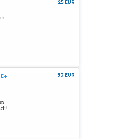
25
EUR
zum
50
EUR
 E+
Das
acht
ür
Tage