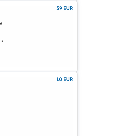
39
EUR
le
ts
USB-
10
EUR