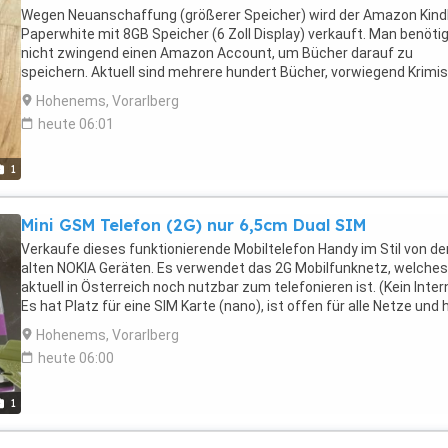
Wegen Neuanschaffung (größerer Speicher) wird der Amazon Kind
Paperwhite mit 8GB Speicher (6 Zoll Display) verkauft. Man benöti
nicht zwingend einen Amazon Account, um Bücher darauf zu
speichern. Aktuell sind mehrere hundert Bücher, vorwiegend Krimi
Romane drauf. - Die würde ich drauf lassen, wenn gewünscht. Falls
Hohenems, Vorarlberg
einen speziellen Bücherwunsch haben, kann ich diesen ebenfalls d
heute 06:01
kopieren. Der Kindle Paperwhite kommt einem "echten" Papier von 
möglichen Ebook Readern wohl am nächsten. Auf dem 8GB
Speicherplatz haben > 1000 Bücher platz. Gerne bekommen Sie a
1
eine kleine Einschlung, wie man Bücher auch ohne Abo drauf bringt
oder Mac erforderlich). Der Akku hält bei täglicher Nutzung ca. 1 
Mini GSM Telefon (2G) nur 6,5cm Dual SIM
und muss dann mit einem USB Lader oder am Computer wieder
aufgeladen werden. (Ladekabel Kabel ist inkusive, 5V Adapter nicht
Verkaufe dieses funktionierende Mobiltelefon Handy im Stil von de
alten NOKIA Geräten. Es verwendet das 2G Mobilfunknetz, welches
aktuell in Österreich noch nutzbar zum telefonieren ist. (Kein Inter
Es hat Platz für eine SIM Karte (nano), ist offen für alle Netze und 
zusätzlich noch einen Slot für eine Speicherkarte, wo man z.B. Mu
Hohenems, Vorarlberg
drauf speichern könnte. Bluetooth hat das Gerät ebenfalls. Ein coo
heute 06:00
Gadget auf alle Fälle! Wohl eins der kleinsten Telefone der Welt...
Neuware! (Preis pro Stück! Aktuell sind 2 verfügbar) Versandkosten:
EUR (versicherter Versand)
1