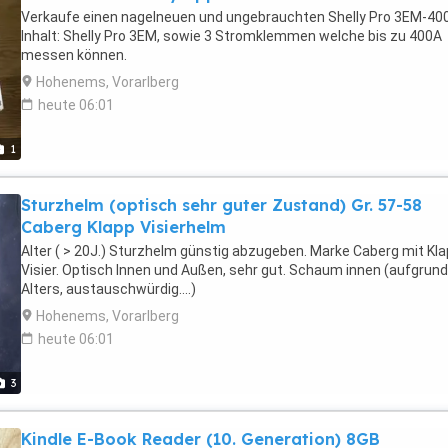
Verkaufe einen nagelneuen und ungebrauchten Shelly Pro 3EM-400
Inhalt: Shelly Pro 3EM, sowie 3 Stromklemmen welche bis zu 400A
messen können.
Hohenems, Vorarlberg
heute 06:01
1
Sturzhelm (optisch sehr guter Zustand) Gr. 57-58
Caberg Klapp Visierhelm
Alter ( > 20J.) Sturzhelm günstig abzugeben. Marke Caberg mit Kl
Visier. Optisch Innen und Außen, sehr gut. Schaum innen (aufgrun
Alters, austauschwürdig....)
Hohenems, Vorarlberg
heute 06:01
3
Kindle E-Book Reader (10. Generation) 8GB