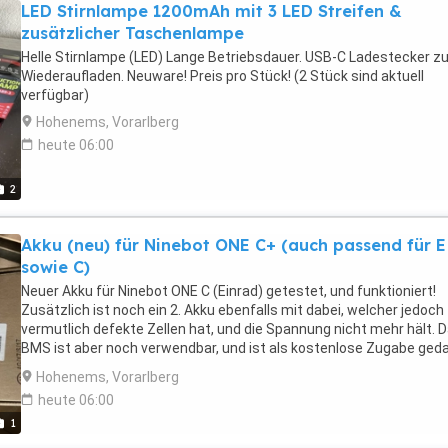
LED Stirnlampe 1200mAh mit 3 LED Streifen &
zusätzlicher Taschenlampe
Helle Stirnlampe (LED) Lange Betriebsdauer. USB-C Ladestecker 
Wiederaufladen. Neuware! Preis pro Stück! (2 Stück sind aktuell
verfügbar)
Hohenems, Vorarlberg
heute 06:00
2
Akku (neu) für Ninebot ONE C+ (auch passend für E
sowie C)
Neuer Akku für Ninebot ONE C (Einrad) getestet, und funktioniert!
Zusätzlich ist noch ein 2. Akku ebenfalls mit dabei, welcher jedoch
vermutlich defekte Zellen hat, und die Spannung nicht mehr hält. 
BMS ist aber noch verwendbar, und ist als kostenlose Zugabe ged
(für Bastler, auf eigene Verantwortung) Sie erhalten also 2 Akkus f
Hohenems, Vorarlberg
den Ninebot ONE (Modell von 2016) 220Wh 55,5V Sonderpreis! 14 
heute 06:00
Geld zurück garantie auf den "funktionierenden" Akku!
1