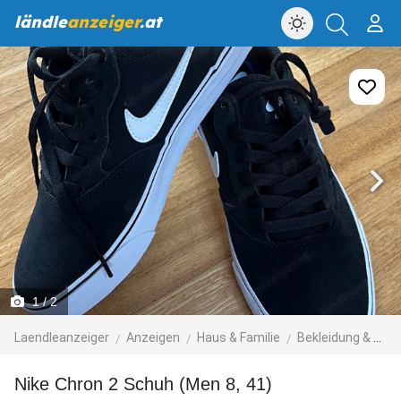
ländle
anzeiger
.at
1
/ 2
Laendleanzeiger
Anzeigen
Haus & Familie
Bekleidung & Accessoires
Nike Chron 2 Schuh (Men 8, 41)