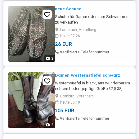
neue Schuhe
Schuhe für Garten oder zum Schwimmen
zu verkaufen
Lauterach, Vorarlberg
heute 07:26
26 EUR
Verifizierte Telefonnummer
2
Damen Westernstiefel schwarz
Westernstiefel in black, aus wunderbarem
echtem Leder geprägt, Größe 37,5 38,
getragen
Dornbirn, Vorarlberg
heute 06:19
105 EUR
Verifizierte Telefonnummer
2