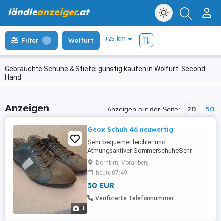
ländle
anzeiger
.at
Filter
Wolfurt
Gebrauchte Schuhe & Stiefel günstig kaufen in Wolfurt: Second
Hand
Anzeigen
20
50
Anzeigen auf der Seite:
Geox Schuh 46 neuwertig
Sehr bequemer leichter und
Atmungsaktiver SommerschuheSehr
guter gebrauchter Zustand
Dornbirn, Vorarlberg
heute 07:49
30 EUR
Verifizierte Telefonnummer
1