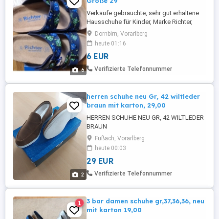
Größe 29
Verkaufe gebrauchte, sehr gut erhaltene
Hausschuhe für Kinder, Marke Richter,
Größe 29. Selbstabholung in Dornbirn-
Dornbirn, Vorarlberg
Haselstauden
heute 01:16
6 EUR
Verifizierte Telefonnummer
6
herren schuhe neu Gr, 42 wiltleder
braun mit karton, 29,00
HERREN SCHUHE NEU GR, 42 WILTLEDER
BRAUN
Fußach, Vorarlberg
heute 00:03
29 EUR
Verifizierte Telefonnummer
2
3 bar damen schuhe gr,37,36,36, neu
1
mit karton 19,00