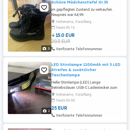
Schöne Mädchenstiefel Gr.35
im gepflegten Zustand zu verkaufen.
Neupreis war 64,99.
Hohenems, Vorarlberg
heute 06:16
15.0 EUR
20.0 EUR
5
Verifizierte Telefonnummer
LED Stirnlampe 1200mAh mit 3 LED
Streifen & zusätzlicher
Taschenlampe
Helle Stirnlampe (LED) Lange
Betriebsdauer. USB-C Ladestecker zum
Wiederaufladen. Neuware! Preis pro
Hohenems, Vorarlberg
Stück! (2 Stück sind aktuell verfügbar)
heute 06:00
25 EUR
2
Verifizierte Telefonnummer