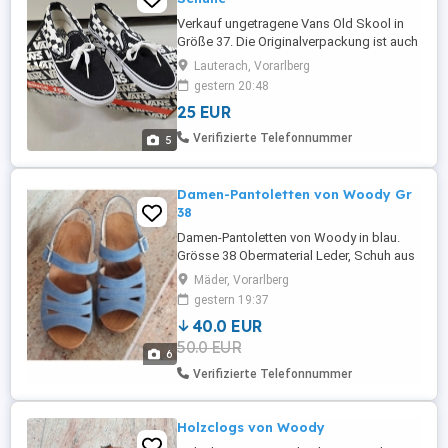
Verkauf ungetragene Vans Old Skool in
Größe 37. Die Originalverpackung ist auch
dabei (siehe Bilder) Kein Versand nur
Lauterach, Vorarlberg
Abholung in Lauterach und Barzahlung.
gestern 20:48
25 EUR
Verifizierte Telefonnummer
5
Damen-Pantoletten von Woody Gr
38
Damen-Pantoletten von Woody in blau.
Grösse 38 Obermaterial Leder, Schuh aus
Holz, Sohle aus Gummi. Plateauhöhe
Mäder, Vorarlberg
1,5cm Absatzhöhe 7cm Neu ungetragen
gestern 19:37
40.0 EUR
50.0 EUR
6
Verifizierte Telefonnummer
Holzclogs von Woody