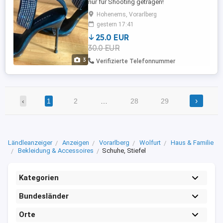
nur für Shooting getragen!
Hohenems, Vorarlberg
gestern 17:41
25.0 EUR
30.0 EUR
3
Verifizierte Telefonnummer
›
‹
1
2
…
28
29
Ländleanzeiger
Anzeigen
Vorarlberg
Wolfurt
Haus & Familie
Bekleidung & Accessoires
Schuhe, Stiefel
Kategorien
Bundesländer
Orte