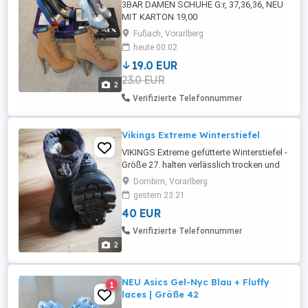
3BAR DAMEN SCHUHE G:r, 37,36,36, NEU
MIT KARTON 19,00
Fußach, Vorarlberg
heute 00:02
19.0 EUR
23.0 EUR
2
Verifizierte Telefonnummer
Vikings Extreme Winterstiefel
VIKINGS Extreme gefütterte Winterstiefel -
Größe 27. halten verlässlich trocken und
warm In Dornbirn zu verkaufen
Dornbirn, Vorarlberg
Privatverkauf, daher keine Garantie oder
gestern 23:21
Rücknahme.
40 EUR
Verifizierte Telefonnummer
2
NEU Asics Gel-Nyc Blau + Fluffy
1
laces | Größe 42