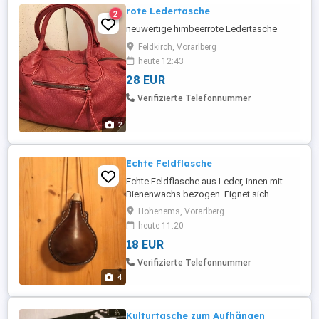
rote Ledertasche
2
neuwertige himbeerrote Ledertasche
Feldkirch, Vorarlberg
heute 12:43
28 EUR
Verifizierte Telefonnummer
2
Echte Feldflasche
Echte Feldflasche aus Leder, innen mit
Bienenwachs bezogen. Eignet sich
perfekt für ein Mittelaltermarkt oder
Hohenems, Vorarlberg
einfach mit zum Wandern. So oder so
heute 11:20
funktioniert sie gut, wasserdicht.
18 EUR
ACHTUNG!: Nur für kalte Getränke, sonst
schmilzt das Wachs Gekauft hab ich sie
Verifizierte Telefonnummer
bei einem Mittelaltermarkt für 25 Gerne ...
4
Kulturtasche zum Aufhängen