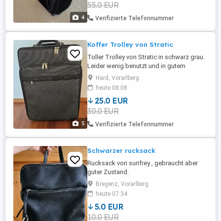
55.0 EUR
4
Verifizierte Telefonnummer
Koffer Trolley von Stratic
Toller Trolley von Stratic in schwarz grau.
Leider wenig benutzt und in gutem
Zustand. Diverse Fächer mit
Hard, Vorarlberg
Reißverschluss, Hemdenfach, Aussenfach
heute 08:08
für Unterlagen und Laptop. Alle
25.0 EUR
Reißverschlüsse und Rollen ok, 52 x 37 x
30.0 EUR
20 cm (HxBxT)
5
Verifizierte Telefonnummer
Schwarzer rucksack
Rucksack von surifrey , gebraucht aber
guter Zustand.
Bregenz, Vorarlberg
heute 07:34
5.0 EUR
10.0 EUR