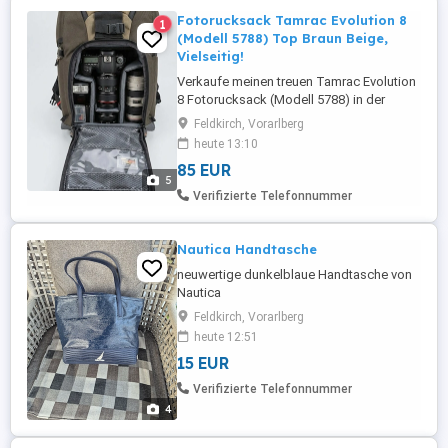
Fotorucksack Tamrac Evolution 8
1
(Modell 5788) Top Braun Beige,
Vielseitig!
Verkaufe meinen treuen Tamrac Evolution
8 Fotorucksack (Modell 5788) in der
eleganten Farbkombination Braun Khaki
Feldkirch, Vorarlberg
Beige. Der Rucksack ist in einem sehr
heute 13:10
guten, gepflegten Zustand und voll
85 EUR
funktionsfähig. Er ist ein echtes Multitalent
5
und perfekt für Fotografen, die viel
Verifizierte Telefonnummer
Ausrüstung transportieren müssen ...
Nautica Handtasche
neuwertige dunkelblaue Handtasche von
Nautica
Feldkirch, Vorarlberg
heute 12:51
15 EUR
Verifizierte Telefonnummer
4