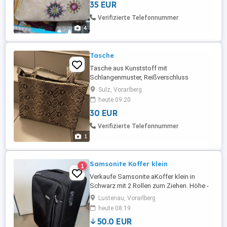
35 EUR
Verifizierte Telefonnummer
4
Tasche
Tasche aus Kunststoff mit
Schlangenmuster, Reißverschluss
Sulz, Vorarlberg
heute 09:20
30 EUR
Verifizierte Telefonnummer
1
Samsonite Koffer klein
1
Verkaufe Samsonite aKoffer klein in
Schwarz mit 2 Rollen zum Ziehen. Höhe -
ca. 50cm Breite - ca. 34 cm Tiefe ca. 23
Lustenau, Vorarlberg
cm Zustand Sehr gut. Leichte
heute 08:19
Abnutzungen am Bereich der Räder
50.0 EUR