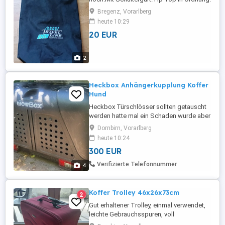
Bregenz, Vorarlberg
heute 10:29
20 EUR
2
Heckbox Anhängerkupplung Koffer
Hund
Heckbox Türschlösser sollten getauscht
werden hatte mal ein Schaden wurde aber
repariert!
Dornbirn, Vorarlberg
heute 10:24
300 EUR
Verifizierte Telefonnummer
4
Koffer Trolley 46x26x73cm
2
Gut erhaltener Trolley, einmal verwendet,
leichte Gebrauchsspuren, voll
funktionstüchtig.