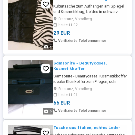
Kulturtasche zum Aufhängen am Spiegel
und Kosmetikbag, beides in schwarz -
weiß, Kulturtasche ist NEU, unbenutzt, für
Frastanz, Vorarlberg
Reisen ideal - alles in einem,
heute 11:02
29 EUR
Verifizierte Telefonnummer
4
Samsonite - Beautycases,
Kosmetikkoffer
Samsonite - Beautycases, Kosmetikkoffer
idealer Kleinkoffer zum Fliegen, sehr
stabil auch geeignet für empfindliche
Frastanz, Vorarlberg
Teile - Kameraausrüstung, ........ oder
heute 11:01
machen sie mir ein Angebot B 38 cm T 22
66 EUR
cm H 20 cm
Verifizierte Telefonnummer
5
Tasche aus Italien, echtes Leder