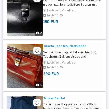
Schöne schwarze italienische Arzttasche,
nie benutzt, leichte äußere Spuren, mit
Innenfach zu verkaufen.
Lauterach, Vorarlberg
heute 10:45
150 EUR
2
Tasche, echtes Rindsleder
Sehr schöne original italienische GUIDI
Tasche mit Zahlenschloss und
Innenfächern zu verkaufen. Ideal als
Lauterach, Vorarlberg
Weekender.
heute 10:45
290 EUR
4
Travel Beutel
Toller Travel Bag.Wasserfest,ca.80cm
hoch.Mit Schultergurt.Tip Top in Ordnung.