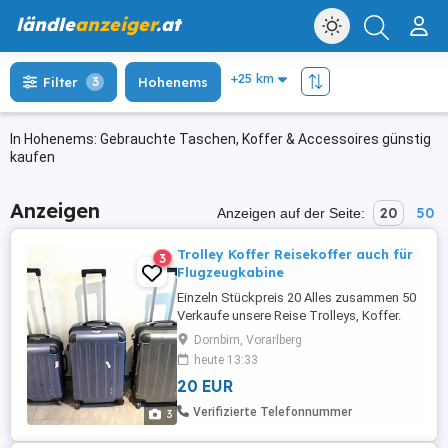
ländle
anzeiger
.at
Filter
3
Hohenems
In Hohenems: Gebrauchte Taschen, Koffer & Accessoires günstig
kaufen
Anzeigen
20
50
Anzeigen auf der Seite:
Trolley Koffer Reisekoffer auch für
3
Flugzeugkabine
Einzeln Stückpreis 20 Alles zusammen 50
Verkaufe unsere Reise Trolleys, Koffer.
Alle zusammen günstig abzugeben auch
Dornbirn, Vorarlberg
einzeln erwerbbar. Alle mit
heute 13:33
Doppelreißverschluss (ausziehbar
20 EUR
dehnbar)
Verifizierte Telefonnummer
3