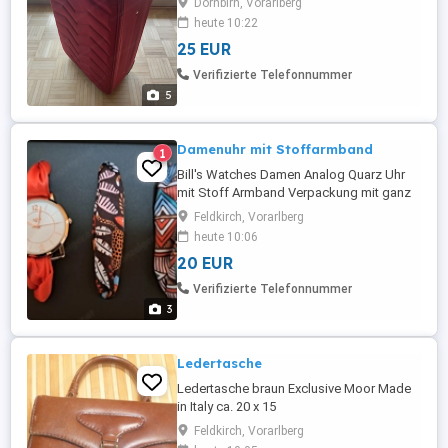
Dornbirn, Vorarlberg
heute 10:22
25 EUR
Verifizierte Telefonnummer
5
Damenuhr mit Stoffarmband
1
Bill's Watches Damen Analog Quarz Uhr
mit Stoff Armband Verpackung mit ganz
leichten Schürfspuren
Feldkirch, Vorarlberg
heute 10:06
20 EUR
Verifizierte Telefonnummer
3
Ledertasche
Ledertasche braun Exclusive Moor Made
in Italy ca. 20 x 15
Feldkirch, Vorarlberg