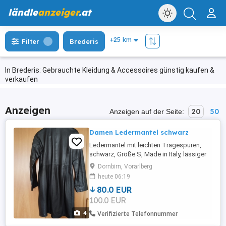
ländle
anzeiger
.at
Filter
Brederis
In Brederis: Gebrauchte Kleidung & Accessoires günstig kaufen &
verkaufen
Anzeigen
20
50
Anzeigen auf der Seite:
Damen Ledermantel schwarz
Ledermantel mit leichten Tragespuren,
schwarz, Größe S, Made in Italy, lässiger
Schnitt tailliert
Dornbirn, Vorarlberg
heute 06:19
80.0 EUR
100.0 EUR
4
Verifizierte Telefonnummer