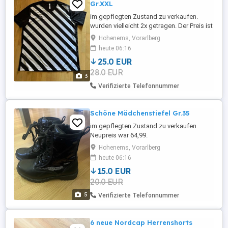
Gr.XXL
im gepflegten Zustand zu verkaufen.
wurden vielleicht 2x getragen. Der Preis ist
ein Setpreis.
Hohenems, Vorarlberg
heute 06:16
25.0 EUR
28.0 EUR
3
Verifizierte Telefonnummer
Schöne Mädchenstiefel Gr.35
im gepflegten Zustand zu verkaufen.
Neupreis war 64,99.
Hohenems, Vorarlberg
heute 06:16
15.0 EUR
20.0 EUR
5
Verifizierte Telefonnummer
6 neue Nordcap Herrenshorts