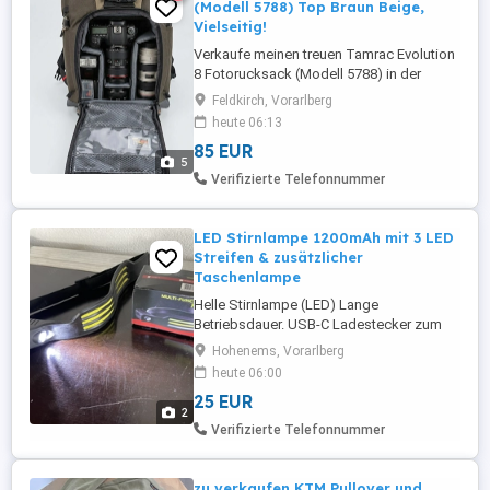
(Modell 5788) Top Braun Beige,
Vielseitig!
Verkaufe meinen treuen Tamrac Evolution
8 Fotorucksack (Modell 5788) in der
eleganten Farbkombination Braun Khaki
Feldkirch, Vorarlberg
Beige. Der Rucksack ist in einem sehr
heute 06:13
guten, gepflegten Zustand und voll
85 EUR
funktionsfähig. Er ist ein echtes Multitalent
5
und perfekt für Fotografen, die viel
Verifizierte Telefonnummer
Ausrüstung transportieren müssen ...
LED Stirnlampe 1200mAh mit 3 LED
Streifen & zusätzlicher
Taschenlampe
Helle Stirnlampe (LED) Lange
Betriebsdauer. USB-C Ladestecker zum
Wiederaufladen. Neuware! Preis pro
Hohenems, Vorarlberg
Stück! (2 Stück sind aktuell verfügbar)
heute 06:00
25 EUR
2
Verifizierte Telefonnummer
zu verkaufen KTM Pullover und