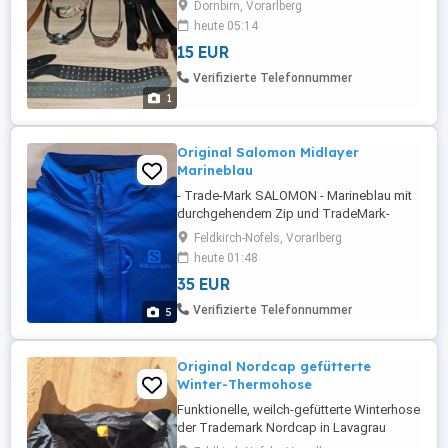
Dornbirn, Vorarlberg
heute 05:14
15 EUR
Verifizierte Telefonnummer
1
Original Salomon Midlayer
Marineblau
- Trade-Mark SALOMON - Marineblau mit
durchgehendem Zip und TradeMark-
Akzenten an den Ärmelbünden und am
Feldkirch-Nofels, Vorarlberg
Bund. - AdvancedSkin WARM
heute 01:48
(Hochwertige Qualität) - Schnelltrocknend
35 EUR
- Brusttasche für Ausweis Kreditkarte etc. -
Neuwertig - Sauber, trocken und unter
Verifizierte Telefonnummer
5
Verschluss (Staubfrei) aufbewahrt. - ...
Original Nordcap gefütterte
Winter-Thermohose
Funktionelle, weilch-gefütterte Winterhose
der Trademark Nordcap in Lavagrau
Marke: Nordcap Grösse: 42 Farbe: Lava