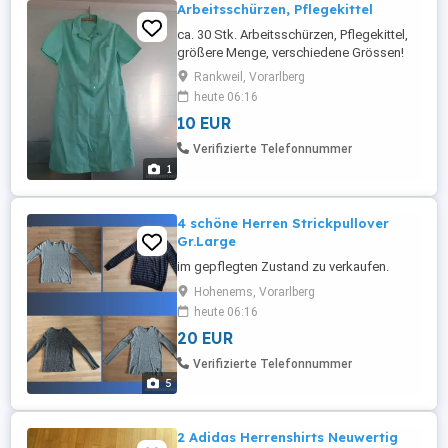
Arbeitsschürzen, Pflegekittel
ca. 30 Stk. Arbeitsschürzen, Pflegekittel,
größere Menge, verschiedene Grössen!
für Arbeit, Fasching, ect. Preis 10,- pro Stk.
Rankweil, Vorarlberg
verhandelbar, telefonischer Kontakt:
heute 06:16
06644702472
10 EUR
Verifizierte Telefonnummer
1
4 schöne Herren Strickpullover
Gr.Large
im gepflegten Zustand zu verkaufen.
Hohenems, Vorarlberg
heute 06:16
20 EUR
Verifizierte Telefonnummer
5
2 Adidas Herrenshirts Neuwertig