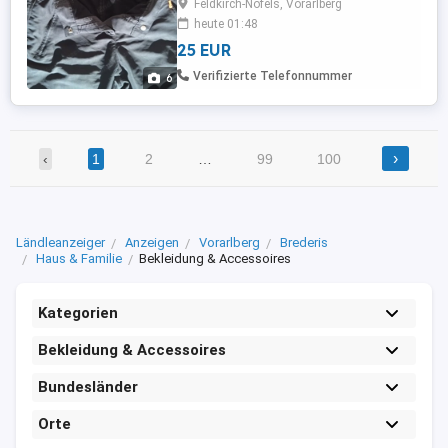
Feldkirch-Nofels, Vorarlberg
grau mit orangen Akzenten an den
heute 01:48
Reißverschluss Taschen Besonderes:
25 EUR
Thermo-Innenfutter Atmungsaktiv Absolut
geräuschlos Extra robustes und
Verifizierte Telefonnummer
6
reißfestes Gewebe Angenehmes
Hautgefühl Wind- ...
›
‹
1
2
…
99
100
Ländleanzeiger
Anzeigen
Vorarlberg
Brederis
Haus & Familie
Bekleidung & Accessoires
Kategorien
Bekleidung & Accessoires
Bundesländer
Orte