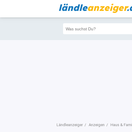
ländle
anzeiger
.
Alle
Priva
Filter
1701
1611
Ländleanzeiger
Anzeigen
Haus & Fami