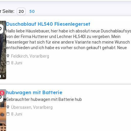
r Seite:
20
50
Duschablauf HL540 Fliesenlegerset
Hallo liebe Häuslebauer, hier habe ich absolut neue Duschablaufs
von der Firma Hutterer und Lechner HL540I zu vergeben. Mein
Fliesenleger hat sich für eine andere Variante nach meine Wunsch
entschieden und ich habe es vorher schon gekauft gehabt. Neue
kostet 160 , hier um halbe Preis zu haben. ...
Feldkirch, Vorarlberg
8 Juni
5
hubwagen mit Batterie
3
Gebrauchter hubwagen mit Batterie hub
Übersaxen, Vorarlberg
8 Juni