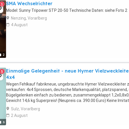
SMA Wechselrichter
1
Model: Sunny Tripower STP 20-50 Technische Daten: siehe Foto 2
Nenzing, Vorarlberg
4 August
2
Einmalige Gelegenheit - neue Hymer Vielzweckleite
5
4x4
Wegen Fehlkauf fabrikneue, ungebrauchte Hymer Vielzweckleiter 
verkaufen: 4x4 Sprossen, deutsche Markenqualität, platzsparend,
Bügelgelenken einfach zu bedienen, zusammengeklappt 1,2x0,8x0
Gewicht 14,6 kg Superpreis! (Neupreis ca. 390.00 Euro) Keine Imitat
(diese kursieren im Internet ebenso ...
Sulz, Vorarlberg
2 August
6