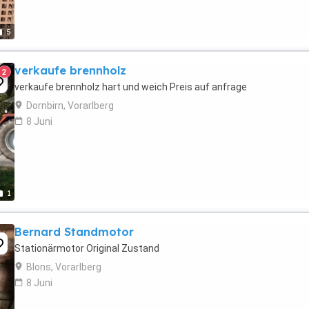
5
verkaufe brennholz
2
verkaufe brennholz hart und weich Preis auf anfrage
Dornbirn, Vorarlberg
8 Juni
1
Bernard Standmotor
Stationärmotor Original Zustand
Blons, Vorarlberg
8 Juni