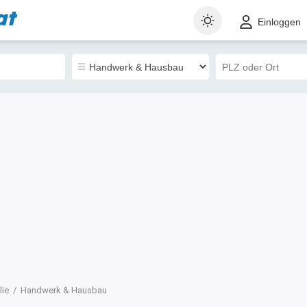
at
t
Gewerblich
Sortieren nach
Einloggen
90
lie
Handwerk & Hausbau