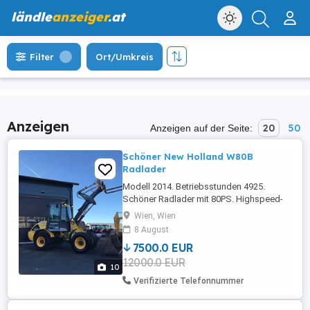
ländle
anzeiger
.at
Filter
Ort/Umkreis
Anzeigen
20
50
Anzeigen auf der Seite:
Schöner New Holland W80B
Radlader
Modell 2014. Betriebsstunden 4925.
Schöner Radlader mit 80PS. Highspeed-
Ausgabe. 35 km h Version. Einfacher Start
Wien, Wien
und gut. Funktioniert wie es soll. Inklusive
8 August
Palettengabel und Schaufel.
7500.0 EUR
12000.0 EUR
10
Verifizierte Telefonnummer