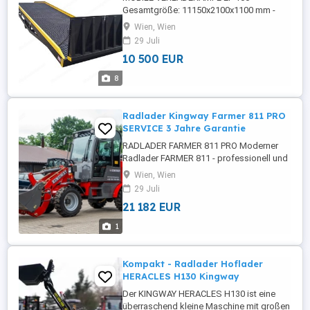
Gesamtgröße: 11150x2100x1100 mm -
Plattformgröße Neigungslänge: 7000 mm
Wien, Wien
- Plattformlänge: 3000 mm -
29 Juli
Rückenplattenlänge: 750 mm -
10 500 EUR
Lippenlänge: 400 mm (Stahldicke 14 mm)
- Tragfähigkeit: 10.000kg - Gewicht:
8
2850kg - Kraftverteilung Manuelle
Hydraulikpumpe und Halterung - ...
Radlader Kingway Farmer 811 PRO
SERVICE 3 Jahre Garantie
RADLADER FARMER 811 PRO Moderner
Radlader FARMER 811 - professionell und
langlebig. Das Modell ist die ideale
Wien, Wien
Ausrüstung für die Landwirtschaft, das
29 Juli
Baugewerbe, die Elektro-, Sanitär-,
21 182 EUR
Reparatur- und ähnliche Branchen. Wir
garantieren auch den Geräteservice nach
1
Ablauf der Garantiezeit. Radlader werden
...
Kompakt - Radlader Hoflader
HERACLES H130 Kingway
Der KINGWAY HERACLES H130 ist eine
überraschend kleine Maschine mit großen