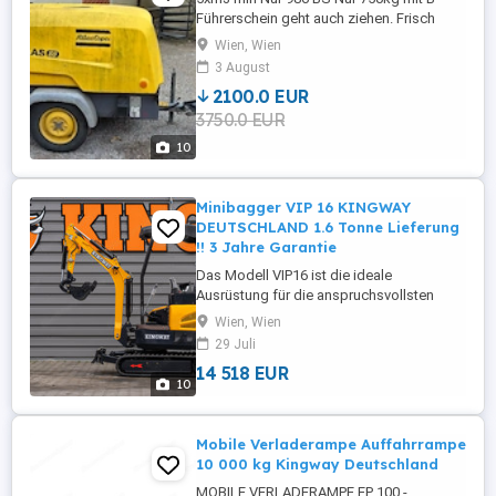
Führerschein geht auch ziehen. Frisch
Service. Nachkühler eingebaut aber jeder
Wien, Wien
Zeit zurück setzen kein Thema. Belgische
3 August
Papiere.
2100.0 EUR
3750.0 EUR
10
Minibagger VIP 16 KINGWAY
DEUTSCHLAND 1.6 Tonne Lieferung
!! 3 Jahre Garantie
Das Modell VIP16 ist die ideale
Ausrüstung für die anspruchsvollsten
Bau-, Elektro-, Sanitär-, Renovierungs- und
Wien, Wien
Dienstleistungsunternehmen in ähnlichen
29 Juli
Branchen. Das Modell VIP16 ist zusätzlich
14 518 EUR
mit einem Schwenkarm ausgestattet, was
10
das Arbeiten auf engstem Raum erheblich
erleichtert. Die Maschine verfügt ...
Mobile Verladerampe Auffahrrampe
10 000 kg Kingway Deutschland
MOBILE VERLADERAMPE EP 100 -