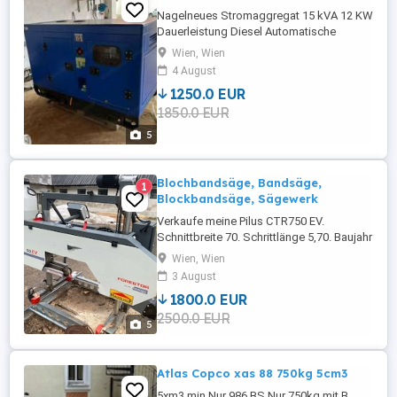
Nagelneues Stromaggregat 15 kVA 12 KW
Dauerleistung Diesel Automatische
Umschaltung
Wien, Wien
4 August
1250.0 EUR
1850.0 EUR
5
Blochbandsäge, Bandsäge,
1
Blockbandsäge, Sägewerk
Verkaufe meine Pilus CTR750 EV.
Schnittbreite 70. Schrittlänge 5,70. Baujahr
2021
Wien, Wien
3 August
1800.0 EUR
2500.0 EUR
5
Atlas Copco xas 88 750kg 5cm3
5xm3 min Nur 986 BS Nur 750kg mit B