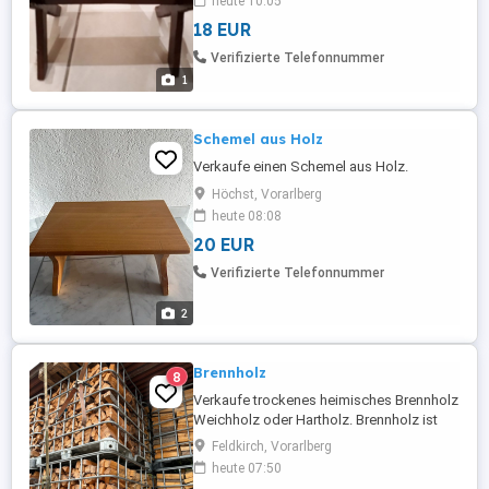
heute 10:05
18 EUR
Verifizierte Telefonnummer
1
Schemel aus Holz
Verkaufe einen Schemel aus Holz.
Höchst, Vorarlberg
heute 08:08
20 EUR
Verifizierte Telefonnummer
2
Brennholz
8
Verkaufe trockenes heimisches Brennholz
Weichholz oder Hartholz. Brennholz ist
sehr schön geschlichtet fast keine
Feldkirch, Vorarlberg
Zwischenräume. (mehr Holz) Weichholz
heute 07:50
100 Euro pro m3 Hartholz 130 Euro pro m3