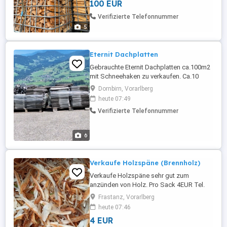
100 EUR
Länge 33cm Hartholz 140 Euro pro m3
Länge 25cm Zustellung möglich
Verifizierte Telefonnummer
5
Eternit Dachplatten
Gebrauchte Eternit Dachplatten ca.100m2
mit Schneehaken zu verkaufen. Ca.10
Jahre alt sehr guter Zustand.
Dornbirn, Vorarlberg
Selbstabholung in 6867 Schwarzenberg.
heute 07:49
Größe 40x60 cm siehe Bilder. Preis nach
Verifizierte Telefonnummer
Vereinbarung.
6
Verkaufe Holzspäne (Brennholz)
Verkaufe Holzspäne sehr gut zum
anzünden von Holz. Pro Sack 4EUR Tel.
Nr. 0664/2270975
Frastanz, Vorarlberg
heute 07:46
4 EUR