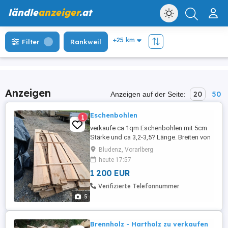
ländle
anzeiger
.at
Filter
Rankweil
Anzeigen
20
50
Anzeigen auf der Seite:
Eschenbohlen
1
verkaufe ca 1qm Eschenbohlen mit 5cm
Stärke und ca 3,2-3,5? Länge. Breiten von
20-45cm gemischt. Bretter wurden im
Bludenz, Vorarlberg
Jänner 2025 geschnitten und seitdem
heute 17:57
abgedeckt gelagert. Perfekt um jetzt
1 200 EUR
Möbel etc zu bauen. Verladung im
gesamten mit Stapler möglich. Einzelne
Verifizierte Telefonnummer
Bretter auf Anfrage
5
Brennholz - Hartholz zu verkaufen