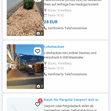
Preis auf Anfrage Das Hackgut kommt
ausschließlich aus Vorarlberg und kann
Bizau, Vorarlberg
jederzeit vorbestellt werden Zustellung
heute 16:52
Vorarlberg und Umgebung möglich
28 EUR
Verifizierte Telefonnummer
2
Lohnhacken
Lohnhacken mit Lindner Geotrac und
Heizohack 6-300 Maximaler
Holzdurchmesser 30 cm Durchsatz ca. 15
Bizau, Vorarlberg
m h je nach Ordnung und Material
heute 16:52
Abrechnung nach Aufwand und Anfahrt
Verifizierte Telefonnummer
Preis auf Anfrage
3
Dach für Pergola Carport 4x5 m
4
Carport oder Pergoladach 4x5m ab
September gegen Selbstabholung in