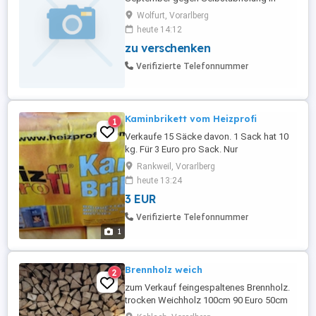
Wolfurt zu verschenken.
Wolfurt, Vorarlberg
heute 14:12
zu verschenken
Verifizierte Telefonnummer
Kaminbrikett vom Heizprofi
1
Verkaufe 15 Säcke davon. 1 Sack hat 10
kg. Für 3 Euro pro Sack. Nur
Selbstabholer
Rankweil, Vorarlberg
heute 13:24
3 EUR
Verifizierte Telefonnummer
1
Brennholz weich
2
zum Verkauf feingespaltenes Brennholz.
trocken Weichholz 100cm 90 Euro 50cm
95 33cm 100 25cm 105 Zustellung auf