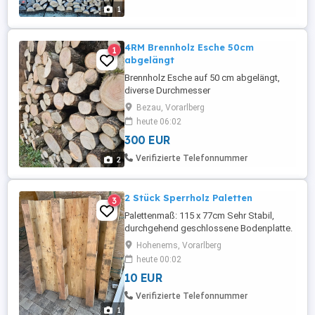
1
4RM Brennholz Esche 50cm
1
abgelängt
Brennholz Esche auf 50 cm abgelängt,
diverse Durchmesser
Bezau, Vorarlberg
heute 06:02
300 EUR
Verifizierte Telefonnummer
2
2 Stück Sperrholz Paletten
3
Palettenmaß: 115 x 77cm Sehr Stabil,
durchgehend geschlossene Bodenplatte.
Hält auf die Fläche verteilt > 300kg 2 Stück
Hohenems, Vorarlberg
verfügbar
heute 00:02
10 EUR
Verifizierte Telefonnummer
1