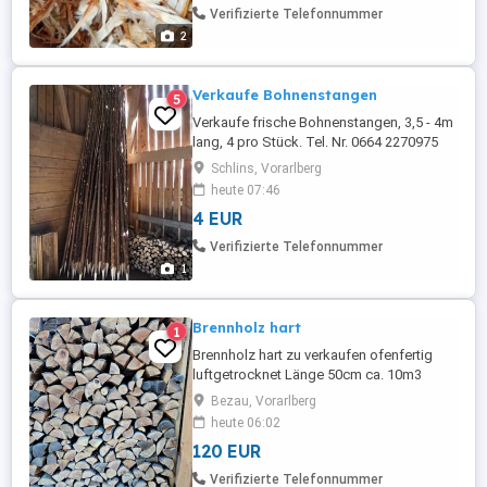
Verifizierte Telefonnummer
2
Verkaufe Bohnenstangen
5
Verkaufe frische Bohnenstangen, 3,5 - 4m
lang, 4 pro Stück. Tel. Nr. 0664 2270975
Schlins, Vorarlberg
heute 07:46
4 EUR
Verifizierte Telefonnummer
1
Brennholz hart
1
Brennholz hart zu verkaufen ofenfertig
luftgetrocknet Länge 50cm ca. 10m3
verfügbar
Bezau, Vorarlberg
heute 06:02
120 EUR
Verifizierte Telefonnummer