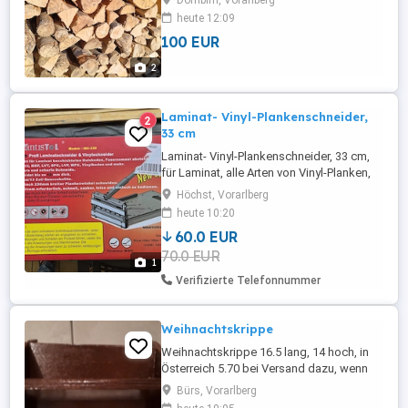
Dornbirn, Vorarlberg
ganzen Holzbieg, Selbstabholung in
heute 12:09
Halterdorf Dornbirn.
100 EUR
2
Laminat- Vinyl-Plankenschneider,
2
33 cm
Laminat- Vinyl-Plankenschneider, 33 cm,
für Laminat, alle Arten von Vinyl-Planken,
Parkett, Verkleidungen und mehr;
Höchst, Vorarlberg
sofortige Winkelschnitte 15 30 45 in 1
heute 10:20
Schritt. (33cm Laminatschneider neu
60.0 EUR
gekauft für 100,- Einen Tag lang benutzt -
70.0 EUR
Top Teil, funktioniert super, hatte einen
1
8,5mm Dicken Laminat.
Verifizierte Telefonnummer
Weihnachtskrippe
Weihnachtskrippe 16.5 lang, 14 hoch, in
Österreich 5.70 bei Versand dazu, wenn
Interesse tel.06644069291
Bürs, Vorarlberg