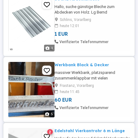
Hallo, suche günstige Bleche zum
Abdecken von Holz. Lg Bernd
Schlins, Vorarlberg
heute 12:01
1 EUR
Verifizierte Telefonnummer
1
Werkbank Black & Decker
massiver Werkbank, platzsparend
zusammenklappbar mit vielen
Spannmöglichkeiten Masse: 750 mm
Frastanz, Vorarlberg
Höhe 740 mm Breite 550 mm Tiefe
heute 11:45
60 EUR
Verifizierte Telefonnummer
5
Edelstahl Vierkantrohr 6 m Länge
2