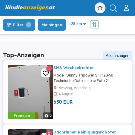
ländle
anzeiger
.at
Filter
Meiningen
Top-Anzeigen
Alle anzeigen
SMA Wechselrichter
1
Model: Sunny Tripower STP 20-50
Technische Daten: siehe Foto 2
Nenzing, Vorarlberg
4 August
650 EUR
Premium
2
Dachrinnen Reinigungsroboter
2