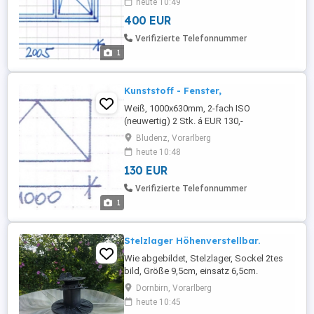
heute 10:49
Abholung, Nr. P90/23Tel-Nr. +43 650 22 10
400 EUR
419
Verifizierte Telefonnummer
1
Kunststoff - Fenster,
Weiß, 1000x630mm, 2-fach ISO
(neuwertig) 2 Stk. á EUR 130,-
Selbstabholung, Barzahlung bei
Bludenz, Vorarlberg
Abholung, Nr. P32/21 Tel-Nr. +43 650 22 10
heute 10:48
419
130 EUR
Verifizierte Telefonnummer
1
Stelzlager Höhenverstellbar.
Wie abgebildet, Stelzlager, Sockel 2tes
bild, Größe 9,5cm, einsatz 6,5cm.
zusammengesteckt eine höhe von15,5cm,
Dornbirn, Vorarlberg
30 Stück vorhanden. Abzuholen vor Ort.
heute 10:45