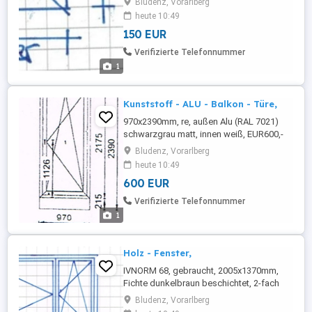
Bludenz, Vorarlberg
Abholung, Nr. P18/20 Tel-Nr. +43 650 22 10
heute 10:49
419
150 EUR
Verifizierte Telefonnummer
1
Kunststoff - ALU - Balkon - Türe,
970x2390mm, re, außen Alu (RAL 7021)
schwarzgrau matt, innen weiß, EUR600,-
Selbstabholung, Barzahlung bei
Bludenz, Vorarlberg
Abholung, Nr. P64/22 Tel-Nr. +43 650 22 10
heute 10:49
419
600 EUR
Verifizierte Telefonnummer
1
Holz - Fenster,
IVNORM 68, gebraucht, 2005x1370mm,
Fichte dunkelbraun beschichtet, 2-fach
Isolierglas Ug 1.1, 1Stk. EUR 400,-
Bludenz, Vorarlberg
Selbstabholung, Barzahlung bei