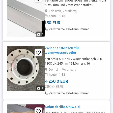
Verkaufe 6m langes Edelstahl Vierkantrohr
50x50mm und 2mm Wandstärke
Feldkirch, Vorarlberg
heute 11:40
150 EUR
Verifizierte Telefonnummer
1
Zwischenflansch für
warmwasserboiler
neu preis 500 neu Zwischenflansch 280
180C LK 245mm 12 Löcher x 16mm
Dornbirn, Vorarlberg
heute 11:32
250.0 EUR
280.0 EUR
2
Verifizierte Telefonnummer
Schutzbrille Uniweld