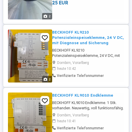
25 EUR
2
BECKHOFF KL9210
Potenzialeinspeiseklemme, 24 V DC,
mit Diagnose und Sicherung
BECKHOFF KL9210
Potenzialeinspeiseklemme, 24 V DC, mit
Diagnose und Sicherung. 5 Stk.
Dornbirn, Vorarlberg
vorhanden. Neuwertig, voll funktionsfähig.
heute 10:42
Restbestand aus Projekt. Schick mir deine
Verifizierte Telefonnummer
Preisvorstellung! Privatverkauf. Keine
2
Gewährleistung. Selbstabholung in
Dornbirn-Haselstauden.
BECKHOFF KL9010 Endklemme
BECKHOFF KL9010 Endklemme. 1 Stk.
vorhanden. Neuwertig, voll funktionsfähig.
Restbestand aus Projekt. Schick mir deine
Dornbirn, Vorarlberg
Preisvorstellung! Privatverkauf. Keine
heute 10:41
Gewährleistung. Selbstabholung in
Verifizierte Telefonnummer
Dornbirn-Haselstauden.