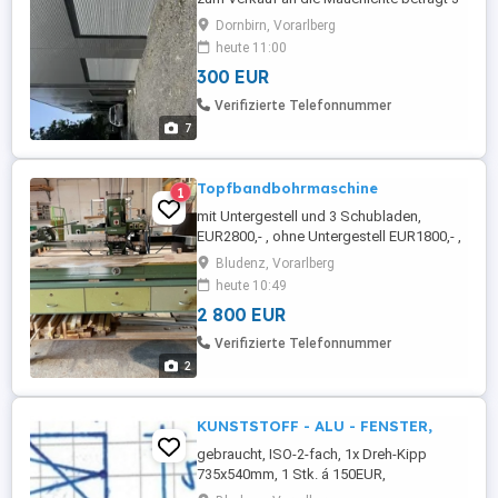
mal 3 Meter die Tore sind nur 9 Monate alt
Dornbirn, Vorarlberg
und hatten einen Neupreis von 950 Wir
heute 11:00
würden die Tore um 300 pro Tor
300 EUR
verkaufen. Besichtigen kann man sie in
der Stöckenstraße 12 Dornbirn Bei
Verifizierte Telefonnummer
Interesse bitte melden unter
7
tel:06504000660 Mit ...
Topfbandbohrmaschine
1
mit Untergestell und 3 Schubladen,
EUR2800,- , ohne Untergestell EUR1800,- ,
Selbstabholung, Barzahlung bei
Bludenz, Vorarlberg
Abholung, Nr. P60/22 Tel-Nr. +43 650 22 10
heute 10:49
419
2 800 EUR
Verifizierte Telefonnummer
2
KUNSTSTOFF - ALU - FENSTER,
gebraucht, ISO-2-fach, 1x Dreh-Kipp
735x540mm, 1 Stk. á 150EUR,
Selbstabholung, Barzahlung bei