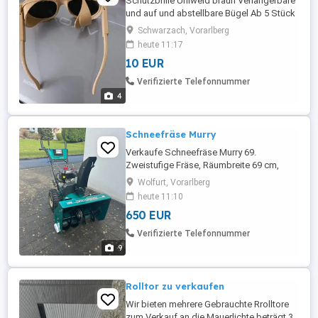
Schutzbrille Uniweld braun Verlängerbare
und auf und abstellbare Bügel Ab 5 Stück
Versand kostenlos
Schwarzach, Vorarlberg
heute 11:17
10 EUR
Verifizierte Telefonnummer
4
Schneefräse Murry
Verkaufe Schneefräse Murry 69.
Zweistufige Fräse, Räumbreite 69 cm,
Motor Briggs&Stratton mit 10,5 PS und
Wolfurt, Vorarlberg
Elektro-Startvorrichtung Super Zustand,
heute 11:10
Servicegepflegt.
650 EUR
Verifizierte Telefonnummer
9
Rolltor zu verkaufen
Wir bieten mehrere Gebrauchte Rrolltore
zum Verkauf an die Mauerlichte beträgt 3