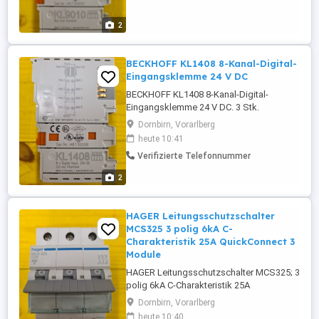
2
BECKHOFF KL1408 8-Kanal-Digital-
Eingangsklemme 24 V DC
BECKHOFF KL1408 8-Kanal-Digital-
Eingangsklemme 24 V DC. 3 Stk.
vorhanden. Neuwertig, voll funktionsfähig.
Dornbirn, Vorarlberg
Restbestand aus Projekt. Schick mir deine
heute 10:41
Preisvorstellung! Privatverkauf. Keine
Verifizierte Telefonnummer
Gewährleistung. Selbstabholung in
Dornbirn-Haselstauden.
2
HAGER Leitungsschutzschalter
MCS325 3 polig 6kA C-
Charakteristik 25A QuickConnect 3
Module
HAGER Leitungsschutzschalter MCS325; 3
polig 6kA C-Charakteristik 25A
QuickConnect 3 Module. Details siehe
Dornbirn, Vorarlberg
Datenblatt unter https: produktkatalog
heute 10:40