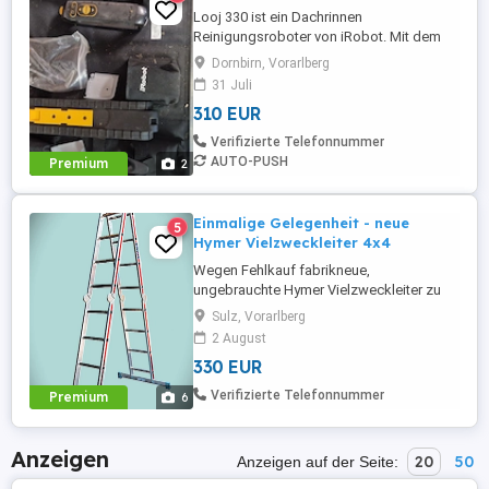
Looj 330 ist ein Dachrinnen
Reinigungsroboter von iRobot. Mit dem
Roboter wird die Dachrinnenreinigung
Dornbirn, Vorarlberg
zum Kinderspiel. Das Gerät, ist in der Lage
31 Juli
Moos, Laub Blätter und Eicheln oder
310 EUR
weitere Verunreinigungen aus den
Dachrinnen zu entfernen. Wenig
Verifizierte Telefonnummer
gebraucht. Guter Zustand. Video:
AUTO-PUSH
Premium
2
Einmalige Gelegenheit - neue
5
Hymer Vielzweckleiter 4x4
Wegen Fehlkauf fabrikneue,
ungebrauchte Hymer Vielzweckleiter zu
verkaufen: 4x4 Sprossen, deutsche
Sulz, Vorarlberg
Markenqualität, platzsparend, mit
2 August
Bügelgelenken einfach zu bedienen,
330 EUR
zusammengeklappt 1,2x0,8x0,3 m,
Gewicht 14,6 kg Superpreis! (Neupreis ca.
Verifizierte Telefonnummer
Premium
6
390.00 Euro) Keine Imitation (diese
kursieren im Internet ebenso ...
Anzeigen
20
50
Anzeigen auf der Seite: