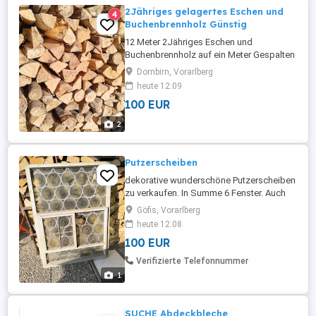
2Jähriges gelagertes Eschen und
4
Buchenbrennholz Günstig
12 Meter 2Jähriges Eschen und
Buchenbrennholz auf ein Meter Gespalten
Günstig der Meter um 98 bei Abnahme der
Dornbirn, Vorarlberg
ganzen Holzbieg, Selbstabholung in
heute 12:09
Halterdorf Dornbirn.
100 EUR
2
Putzerscheiben
dekorative wunderschöne Putzerscheiben
zu verkaufen. In Summe 6 Fenster. Auch
einzeln erwerbbar. Austauschgläser
Göfis, Vorarlberg
vorhanden. per Stück 100,00
heute 12:08
100 EUR
Verifizierte Telefonnummer
1
SUCHE Abdeckbleche