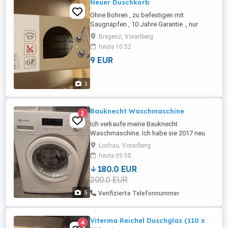
Neuer Duschkorb
Ohne Bohren , zu befestigen mit
Saugnäpfen , 10 Jahre Garantie ., nur
möglich auf glatten Fliesen oder Glas ! NP
Bregenz, Vorarlberg
18,90
heute 10:52
9 EUR
1
Bauknecht Waschmaschine
2
Ich verkaufe meine Bauknecht
Waschmaschine. Ich habe sie 2017 neu
gekauft. Sie ist voll funktionsfähig und ich
Lochau, Vorarlberg
gebe sie nur her, weil sie von den Maßen
heute 09:50
her nicht zu meinem Trocknerturm passt.
180.0 EUR
Die Maße sind LxBxH 50x60x85cm Modell:
200.0 EUR
WA Star 77 EX Super-E Bauknecht Nur an
Selbstabholer.
5
Verifizierte Telefonnummer
Viterma Reichel Duschglas (110 x
4