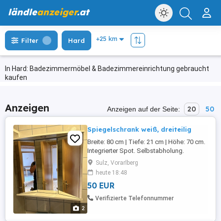
ländle
anzeiger
.at
Filter
Hard
In Hard: Badezimmermöbel & Badezimmereinrichtung gebraucht
kaufen
Anzeigen
20
50
Anzeigen auf der Seite:
Spiegelschrank weiß, dreiteilig
Breite: 80 cm | Tiefe: 21 cm | Höhe: 70 cm.
Integrierter Spot. Selbstabholung.
Sulz, Vorarlberg
heute 18:48
50 EUR
Verifizierte Telefonnummer
2