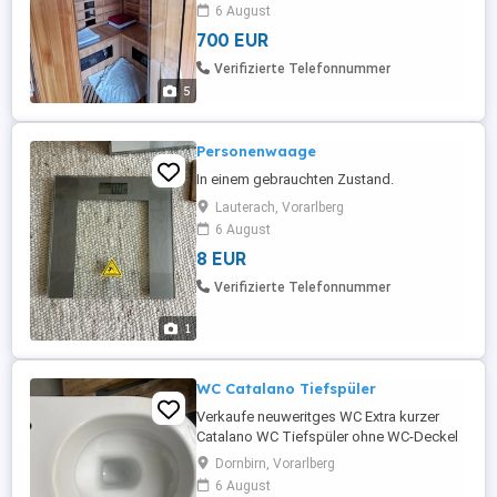
6 August
700 EUR
Verifizierte Telefonnummer
5
Personenwaage
In einem gebrauchten Zustand.
Lauterach, Vorarlberg
6 August
8 EUR
Verifizierte Telefonnummer
1
WC Catalano Tiefspüler
Verkaufe neuweritges WC Extra kurzer
Catalano WC Tiefspüler ohne WC-Deckel
wurde einmal eingebaut jedoch nicht
Dornbirn, Vorarlberg
benutzt Tiefe 45 cm Neupreis 200 Bitte
6 August
um telefonische Anfragen