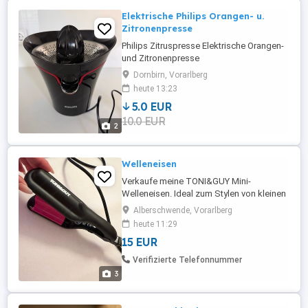
Elektrische Philips Orangen- u.
Zitronenpresse
Philips Zitruspresse Elektrische Orangen-
und Zitronenpresse
Dornbirn, Vorarlberg
heute 13:23
5.0 EUR
10.0 EUR
2
Welleneisen
Verkaufe meine TONI&GUY Mini-
Welleneisen. Ideal zum Stylen von kleinen
Wellen, Struktur oder zum Auffrischen der
Alberschwende, Vorarlberg
Frisur. Eignet sich auch perfekt für Reisen.
heute 11:29
Eigenschaften: * Kompakte Reisegröße *
15 EUR
Keramikplatten * Schnelles Aufheizen *
Einfach zu bedienen * Funktioniert
Verifizierte Telefonnummer
einwandfrei Privatverkauf ...
3