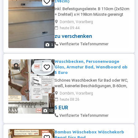
198cm)
Inkl. Befestigungsleiste. B 110cm (2x52cm
+ Drehteil) x H 198cm Müsste gereinigt
werden, da sie bei uns auf der Baustelle
Dornbirn, Vorarlberg
einiges an Staub abbekommen hat, aber
heute 09:44
ansonsten ist die Duschwand in gutem
zu verschenken
Zustand - keine Kratzer oder Macken.
Selbstabholung in Dornbirn.
Verifizierte Telefonnummer
1
Waschbecken, Personenwaage
Glas, Armatur Bad, Wandboard ab
5 Euro
Schönes Waschbecken für Bad oder WC,
weiß, keinerlei Beschädigungen, B-60cm,
T-48cm, H-ca.17cm. Wasserhahn -
Dornbirn, Vorarlberg
Armatur fürs Bad, Hochdruckarmatur,
heute 08:26
Fehlkauf, Verwendung: ohne
5 EUR
Untertischboiler, Kaufpreis 64Euro, toller
10
Hahn - man sieht das Wasser im Hahn wie
Verifizierte Telefonnummer
ein Wasserfall -sehr schön. Beim Kauf von
Waschbecken ...
Bambus Wäschebox Wäschekorb
Regal fürs Bad