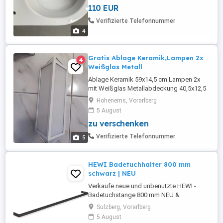
110 EUR
Verifizierte Telefonnummer
4
Gratis Ablage Keramik,Lampen 2x
4
Weißglas Metall
Ablage Keramik 59x14,5 cm Lampen 2x
mit Weißglas Metallabdeckung 40,5x12,5
+ Ersatzglühlampen zu verschenken
Hohenems, Vorarlberg
5 August
zu verschenken
Verifizierte Telefonnummer
5
HEWI Badetuchhalter 800 mm
schwarz | NEU
Verkaufe neue und unbenutzte HEWI -
Badetuchstange 800 mm NEU &
unbenutzt - leider die falsche Größe
Sulzberg, Vorarlberg
bestellt. Inkl. Besfestigungsmaterial
5 August
Farbe: schwarz tiefmatt Länge: 800 mm