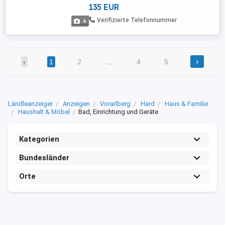
135 EUR
Durchmesser: 18 mm Tiefe: 75 mm
Neupreis: EUR 180,- Privatverkauf, daher
Verifizierte Telefonnummer
4
keine Rücknahme, Gewährleistung oder
Garantie.
›
‹
1
2
…
4
5
Ländleanzeiger
Anzeigen
Vorarlberg
Hard
Haus & Familie
Haushalt & Möbel
Bad, Einrichtung und Geräte
Kategorien
Bundesländer
Orte