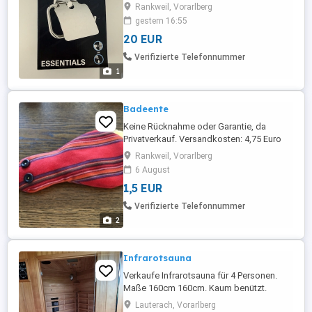
Rankweil, Vorarlberg
gestern 16:55
20 EUR
Verifizierte Telefonnummer
1
Badeente
Keine Rücknahme oder Garantie, da
Privatverkauf. Versandkosten: 4,75 Euro
(mit Sendungsnummer) Viele günstige
Rankweil, Vorarlberg
Artikel (Kleidung, Spiele, Bücher) finden
6 August
sie noch auf meiner Seite!
1,5 EUR
Verifizierte Telefonnummer
2
Infrarotsauna
Verkaufe Infrarotsauna für 4 Personen.
Maße 160cm 160cm. Kaum benützt.
Wurde schon zerlegt selbst abholung.
Lauterach, Vorarlberg