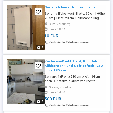
Badkästchen - Hängeschrank
Sonoma Eiche, weiß. Breite: 30 cm | Höhe:
70 cm | Tiefe: 20 cm. Selbstabholung
Sulz, Vorarlberg
heute 18:44
10 EUR
Verifizierte Telefonnummer
2
Küche weiß inkl. Herd, Kochfeld,
Kühlschrank und Gefrierfach- 280
cm x 190 cm
Schrank 1 (Front) 280 cm breit. 193cm
hoch Dunstabzug 40cm von rechts
Waschbecken 150 cm von rechts Herd ist
Götzis, Vorarlberg
ganz rechts: 33 cm - entspricht der
heute 14:30
generellen Tiefe Schrank 2 (links) 190cm
300 EUR
breit, 200 cm hoch Kühlschrank und
5
Gefrierfach Waschmaschine: 70cm von
Verifizierte Telefonnummer
rechts (Wand) Die Waschmaschine ist
nicht ...